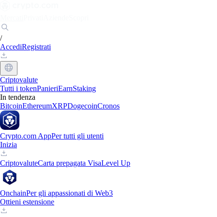
Mercati
Privati
Aziende
Scopri
/
Accedi
Registrati
Criptovalute
Tutti i token
Panieri
Earn
Staking
In tendenza
Bitcoin
Ethereum
XRP
Dogecoin
Cronos
Crypto.com App
Per tutti gli utenti
Inizia
Criptovalute
Carta prepagata Visa
Level Up
Onchain
Per gli appassionati di Web3
Ottieni estensione