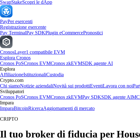
Swap
Stake
Scopri le dApp
Pay
Per esercenti
Registrazione esercente
Pay Terminal
Pay SDK
Plugin eCommerce
Pronostici
Cronos
Layer1 compatibile EVM
Esplora Cronos
Cronos PoS
Cronos EVM
Cronos zkEVM
SDK agente AI
Esplora
Affiliazione
Istituzionali
Custodia
Crypto.com
Chi siamo
Notizie aziendali
Novità sui prodotti
Eventi
Lavora con noi
Par
Sviluppatori
Cronos PoS
Cronos EVM
Cronos zkEVM
Pay SDK
SDK agente AI
MCP
Impara
Impara
Bitcoin
Ricerca
Aggiornamenti di mercato
CRIPTO
Il tuo broker di fiducia per Hou