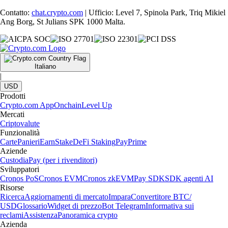
Contatto:
chat.crypto.com
| Ufficio: Level 7, Spinola Park, Triq Mikiel
Ang Borg, St Julians SPK 1000 Malta.
Italiano
|
USD
Prodotti
Crypto.com App
Onchain
Level Up
Mercati
Criptovalute
Funzionalità
Carte
Panieri
Earn
Stake
DeFi Staking
Pay
Prime
Aziende
Custodia
Pay (per i rivenditori)
Sviluppatori
Cronos PoS
Cronos EVM
Cronos zkEVM
Pay SDK
SDK agenti AI
Risorse
Ricerca
Aggiornamenti di mercato
Impara
Convertitore BTC/
USD
Glossario
Widget di prezzo
Bot Telegram
Informativa sui
reclami
Assistenza
Panoramica crypto
Azienda