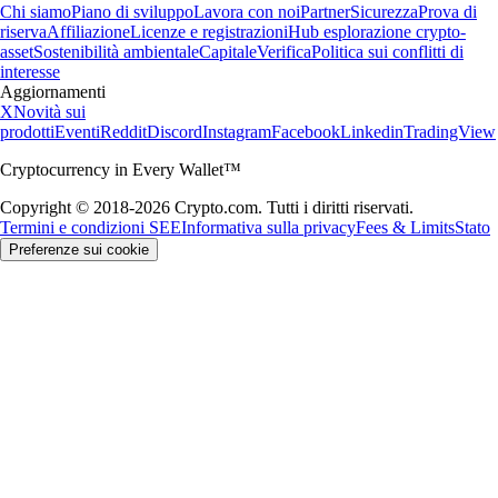
Chi siamo
Piano di sviluppo
Lavora con noi
Partner
Sicurezza
Prova di
riserva
Affiliazione
Licenze e registrazioni
Hub esplorazione crypto-
asset
Sostenibilità ambientale
Capitale
Verifica
Politica sui conflitti di
interesse
Aggiornamenti
X
Novità sui
prodotti
Eventi
Reddit
Discord
Instagram
Facebook
Linkedin
TradingView
Cryptocurrency in Every Wallet™
Copyright © 2018-2026 Crypto.com. Tutti i diritti riservati.
Termini e condizioni SEE
Informativa sulla privacy
Fees & Limits
Stato
Preferenze sui cookie