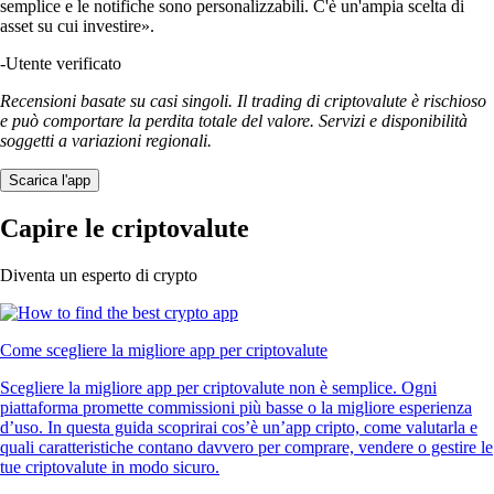
semplice e le notifiche sono personalizzabili. C'è un'ampia scelta di
asset su cui investire».
-
Utente verificato
Recensioni basate su casi singoli. Il trading di criptovalute è rischioso
e può comportare la perdita totale del valore. Servizi e disponibilità
soggetti a variazioni regionali.
Scarica l'app
Capire le criptovalute
Diventa un esperto di crypto
Come scegliere la migliore app per criptovalute
Scegliere la migliore app per criptovalute non è semplice. Ogni
piattaforma promette commissioni più basse o la migliore esperienza
d’uso. In questa guida scoprirai cos’è un’app cripto, come valutarla e
quali caratteristiche contano davvero per comprare, vendere o gestire le
tue criptovalute in modo sicuro.