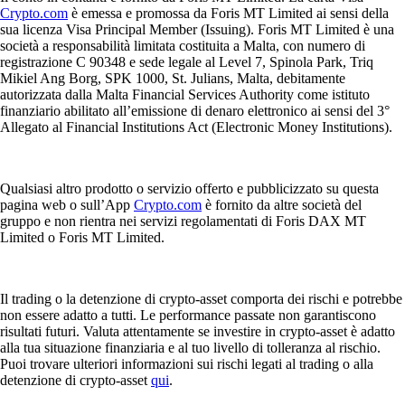
Crypto.com
è emessa e promossa da Foris MT Limited ai sensi della
sua licenza Visa Principal Member (Issuing). Foris MT Limited è una
società a responsabilità limitata costituita a Malta, con numero di
registrazione C 90348 e sede legale al Level 7, Spinola Park, Triq
Mikiel Ang Borg, SPK 1000, St. Julians, Malta, debitamente
autorizzata dalla Malta Financial Services Authority come istituto
finanziario abilitato all’emissione di denaro elettronico ai sensi del 3°
Allegato al Financial Institutions Act (Electronic Money Institutions).
Qualsiasi altro prodotto o servizio offerto e pubblicizzato su questa
pagina web o sull’App
Crypto.com
è fornito da altre società del
gruppo e non rientra nei servizi regolamentati di Foris DAX MT
Limited o Foris MT Limited.
Il trading o la detenzione di crypto-asset comporta dei rischi e potrebbe
non essere adatto a tutti. Le performance passate non garantiscono
risultati futuri. Valuta attentamente se investire in crypto-asset è adatto
alla tua situazione finanziaria e al tuo livello di tolleranza al rischio.
Puoi trovare ulteriori informazioni sui rischi legati al trading o alla
detenzione di crypto-asset
qui
.