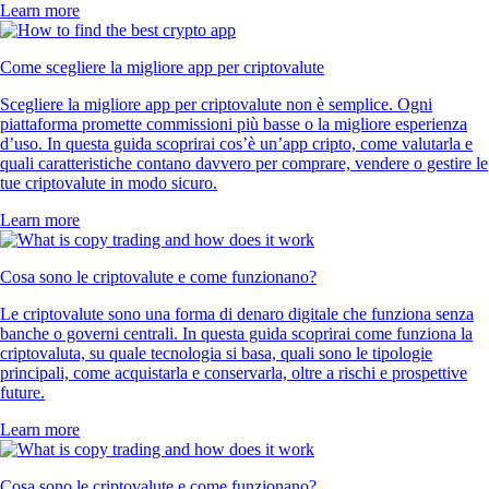
Learn more
Come scegliere la migliore app per criptovalute
Scegliere la migliore app per criptovalute non è semplice. Ogni
piattaforma promette commissioni più basse o la migliore esperienza
d’uso. In questa guida scoprirai cos’è un’app cripto, come valutarla e
quali caratteristiche contano davvero per comprare, vendere o gestire le
tue criptovalute in modo sicuro.
Learn more
Cosa sono le criptovalute e come funzionano?
Le criptovalute sono una forma di denaro digitale che funziona senza
banche o governi centrali. In questa guida scoprirai come funziona la
criptovaluta, su quale tecnologia si basa, quali sono le tipologie
principali, come acquistarla e conservarla, oltre a rischi e prospettive
future.
Learn more
Cosa sono le criptovalute e come funzionano?