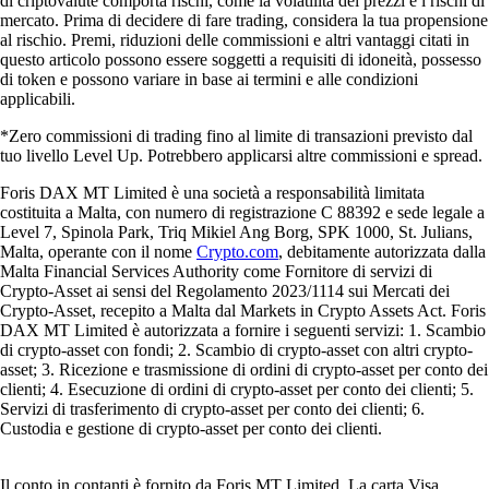
di criptovalute comporta rischi, come la volatilità dei prezzi e i rischi di
mercato. Prima di decidere di fare trading, considera la tua propensione
al rischio. Premi, riduzioni delle commissioni e altri vantaggi citati in
questo articolo possono essere soggetti a requisiti di idoneità, possesso
di token e possono variare in base ai termini e alle condizioni
applicabili.
*Zero commissioni di trading fino al limite di transazioni previsto dal
tuo livello Level Up. Potrebbero applicarsi altre commissioni e spread.
Foris DAX MT Limited è una società a responsabilità limitata
costituita a Malta, con numero di registrazione C 88392 e sede legale a
Level 7, Spinola Park, Triq Mikiel Ang Borg, SPK 1000, St. Julians,
Malta, operante con il nome
Crypto.com
, debitamente autorizzata dalla
Malta Financial Services Authority come Fornitore di servizi di
Crypto-Asset ai sensi del Regolamento 2023/1114 sui Mercati dei
Crypto-Asset, recepito a Malta dal Markets in Crypto Assets Act. Foris
DAX MT Limited è autorizzata a fornire i seguenti servizi: 1. Scambio
di crypto-asset con fondi; 2. Scambio di crypto-asset con altri crypto-
asset; 3. Ricezione e trasmissione di ordini di crypto-asset per conto dei
clienti; 4. Esecuzione di ordini di crypto-asset per conto dei clienti; 5.
Servizi di trasferimento di crypto-asset per conto dei clienti; 6.
Custodia e gestione di crypto-asset per conto dei clienti.
Il conto in contanti è fornito da Foris MT Limited. La carta Visa