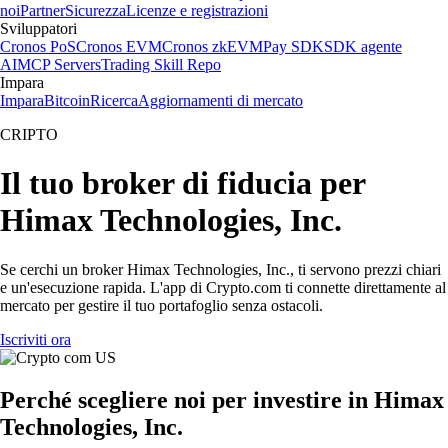
noi
Partner
Sicurezza
Licenze e registrazioni
Sviluppatori
Cronos PoS
Cronos EVM
Cronos zkEVM
Pay SDK
SDK agente
AI
MCP Servers
Trading Skill Repo
Impara
Impara
Bitcoin
Ricerca
Aggiornamenti di mercato
CRIPTO
Il tuo broker di fiducia per
Himax Technologies, Inc.
Se cerchi un broker Himax Technologies, Inc., ti servono prezzi chiari
e un'esecuzione rapida. L'app di Crypto.com ti connette direttamente al
mercato per gestire il tuo portafoglio senza ostacoli.
Iscriviti ora
Perché scegliere noi per investire in Himax
Technologies, Inc.