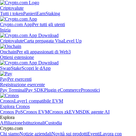
Criptovalute
Tutti i token
Panieri
Earn
Staking
Crypto.com App
Per tutti gli utenti
Inizia
Criptovalute
Carta prepagata Visa
Level Up
Onchain
Per gli appassionati di Web3
Ottieni estensione
Swap
Stake
Scopri le dApp
Pay
Per esercenti
Registrazione esercente
Pay Terminal
Pay SDK
Plugin eCommerce
Pronostici
Cronos
Layer1 compatibile EVM
Esplora Cronos
Cronos PoS
Cronos EVM
Cronos zkEVM
SDK agente AI
Esplora
Affiliazione
Istituzionali
Custodia
Crypto.com
Chi siamo
Notizie aziendali
Novità sui prodotti
Eventi
Lavora con