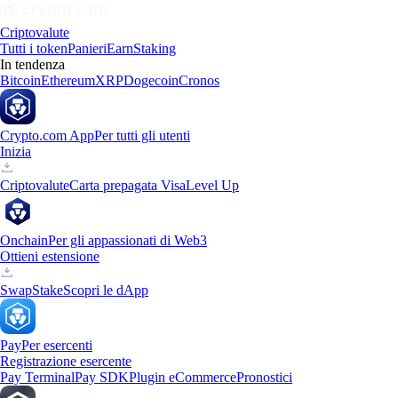
Criptovalute
Tutti i token
Panieri
Earn
Staking
In tendenza
Bitcoin
Ethereum
XRP
Dogecoin
Cronos
Crypto.com App
Per tutti gli utenti
Inizia
Criptovalute
Carta prepagata Visa
Level Up
Onchain
Per gli appassionati di Web3
Ottieni estensione
Swap
Stake
Scopri le dApp
Pay
Per esercenti
Registrazione esercente
Pay Terminal
Pay SDK
Plugin eCommerce
Pronostici