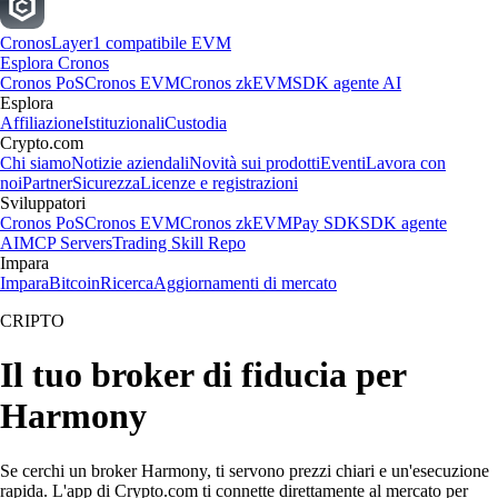
Cronos
Layer1 compatibile EVM
Esplora Cronos
Cronos PoS
Cronos EVM
Cronos zkEVM
SDK agente AI
Esplora
Affiliazione
Istituzionali
Custodia
Crypto.com
Chi siamo
Notizie aziendali
Novità sui prodotti
Eventi
Lavora con
noi
Partner
Sicurezza
Licenze e registrazioni
Sviluppatori
Cronos PoS
Cronos EVM
Cronos zkEVM
Pay SDK
SDK agente
AI
MCP Servers
Trading Skill Repo
Impara
Impara
Bitcoin
Ricerca
Aggiornamenti di mercato
CRIPTO
Il tuo broker di fiducia per
Harmony
Se cerchi un broker Harmony, ti servono prezzi chiari e un'esecuzione
rapida. L'app di Crypto.com ti connette direttamente al mercato per