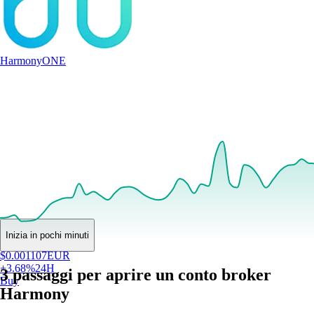
Harmony
ONE
Inizia in pochi minuti
$
0.001107
EUR
+
3.68
%
24H
3 passaggi per aprire un conto broker
Buy
Harmony