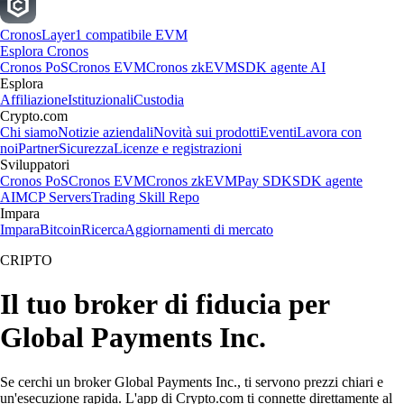
Cronos
Layer1 compatibile EVM
Esplora Cronos
Cronos PoS
Cronos EVM
Cronos zkEVM
SDK agente AI
Esplora
Affiliazione
Istituzionali
Custodia
Crypto.com
Chi siamo
Notizie aziendali
Novità sui prodotti
Eventi
Lavora con
noi
Partner
Sicurezza
Licenze e registrazioni
Sviluppatori
Cronos PoS
Cronos EVM
Cronos zkEVM
Pay SDK
SDK agente
AI
MCP Servers
Trading Skill Repo
Impara
Impara
Bitcoin
Ricerca
Aggiornamenti di mercato
CRIPTO
Il tuo broker di fiducia per
Global Payments Inc.
Se cerchi un broker Global Payments Inc., ti servono prezzi chiari e
un'esecuzione rapida. L'app di Crypto.com ti connette direttamente al