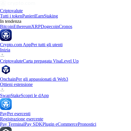
Criptovalute
Tutti i token
Panieri
Earn
Staking
In tendenza
Bitcoin
Ethereum
XRP
Dogecoin
Cronos
Crypto.com App
Per tutti gli utenti
Inizia
Criptovalute
Carta prepagata Visa
Level Up
Onchain
Per gli appassionati di Web3
Ottieni estensione
Swap
Stake
Scopri le dApp
Pay
Per esercenti
Registrazione esercente
Pay Terminal
Pay SDK
Plugin eCommerce
Pronostici