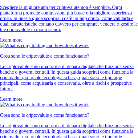
Scegliere la migliore app per criptovalute non è semplice. Ogni
piattaforma promette commissioni più basse o la migliore esperienza
d’uso. In questa guida scoprirai cos’è un’app cripto, come valutarla e
quali caratteristiche contano davvero per comprare, vendere o gestire le
tue criptovalute in modo sicuro.
Learn more
Cosa sono le criptovalute e come funzionano?
Le criptovalute sono una forma di denaro digitale che funziona senza
banche o governi centrali. In questa guida scoprirai come funziona la
criptovaluta, su quale tecnologia si basa, quali sono le tipologie
principali, come acquistarla e conservarla, oltre a rischi e prospettive
future.
Learn more
Cosa sono le criptovalute e come funzionano?
Le criptovalute sono una forma di denaro digitale che funziona senza
banche o governi centrali. In questa guida scoprirai come funziona la
criptovaluta, su quale tecnologia si basa, quali sono le tipologie