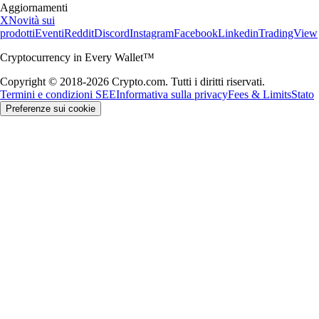
Aggiornamenti
X
Novità sui
prodotti
Eventi
Reddit
Discord
Instagram
Facebook
Linkedin
TradingView
Cryptocurrency in Every Wallet™
Copyright © 2018-2026 Crypto.com. Tutti i diritti riservati.
Termini e condizioni SEE
Informativa sulla privacy
Fees & Limits
Stato
Preferenze sui cookie