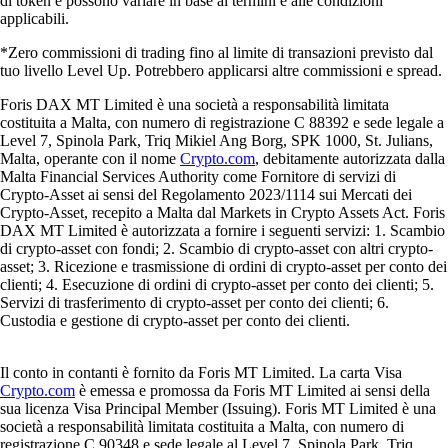
di token e possono variare in base ai termini e alle condizioni
applicabili.
*Zero commissioni di trading fino al limite di transazioni previsto dal
tuo livello Level Up. Potrebbero applicarsi altre commissioni e spread.
Foris DAX MT Limited è una società a responsabilità limitata
costituita a Malta, con numero di registrazione C 88392 e sede legale a
Level 7, Spinola Park, Triq Mikiel Ang Borg, SPK 1000, St. Julians,
Malta, operante con il nome
Crypto.com
, debitamente autorizzata dalla
Malta Financial Services Authority come Fornitore di servizi di
Crypto-Asset ai sensi del Regolamento 2023/1114 sui Mercati dei
Crypto-Asset, recepito a Malta dal Markets in Crypto Assets Act. Foris
DAX MT Limited è autorizzata a fornire i seguenti servizi: 1. Scambio
di crypto-asset con fondi; 2. Scambio di crypto-asset con altri crypto-
asset; 3. Ricezione e trasmissione di ordini di crypto-asset per conto dei
clienti; 4. Esecuzione di ordini di crypto-asset per conto dei clienti; 5.
Servizi di trasferimento di crypto-asset per conto dei clienti; 6.
Custodia e gestione di crypto-asset per conto dei clienti.
Il conto in contanti è fornito da Foris MT Limited. La carta Visa
Crypto.com
è emessa e promossa da Foris MT Limited ai sensi della
sua licenza Visa Principal Member (Issuing). Foris MT Limited è una
società a responsabilità limitata costituita a Malta, con numero di
registrazione C 90348 e sede legale al Level 7, Spinola Park, Triq