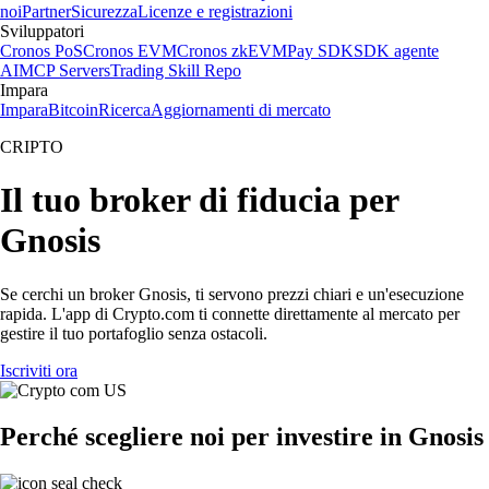
noi
Partner
Sicurezza
Licenze e registrazioni
Sviluppatori
Cronos PoS
Cronos EVM
Cronos zkEVM
Pay SDK
SDK agente
AI
MCP Servers
Trading Skill Repo
Impara
Impara
Bitcoin
Ricerca
Aggiornamenti di mercato
CRIPTO
Il tuo broker di fiducia per
Gnosis
Se cerchi un broker Gnosis, ti servono prezzi chiari e un'esecuzione
rapida. L'app di Crypto.com ti connette direttamente al mercato per
gestire il tuo portafoglio senza ostacoli.
Iscriviti ora
Perché scegliere noi per investire in Gnosis