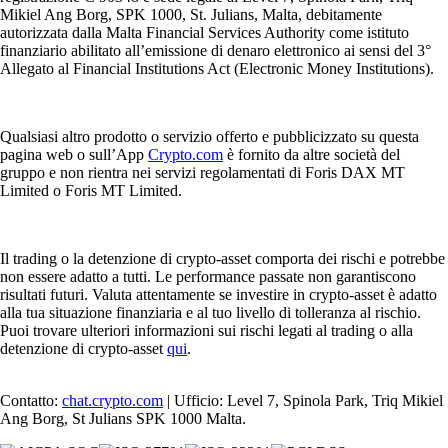
Mikiel Ang Borg, SPK 1000, St. Julians, Malta, debitamente
autorizzata dalla Malta Financial Services Authority come istituto
finanziario abilitato all’emissione di denaro elettronico ai sensi del 3°
Allegato al Financial Institutions Act (Electronic Money Institutions).
Qualsiasi altro prodotto o servizio offerto e pubblicizzato su questa
pagina web o sull’App
Crypto.com
è fornito da altre società del
gruppo e non rientra nei servizi regolamentati di Foris DAX MT
Limited o Foris MT Limited.
Il trading o la detenzione di crypto-asset comporta dei rischi e potrebbe
non essere adatto a tutti. Le performance passate non garantiscono
risultati futuri. Valuta attentamente se investire in crypto-asset è adatto
alla tua situazione finanziaria e al tuo livello di tolleranza al rischio.
Puoi trovare ulteriori informazioni sui rischi legati al trading o alla
detenzione di crypto-asset
qui
.
Contatto:
chat.crypto.com
| Ufficio: Level 7, Spinola Park, Triq Mikiel
Ang Borg, St Julians SPK 1000 Malta.