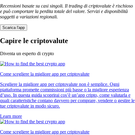
Recensioni basate su casi singoli. Il trading di criptovalute è rischioso
e può comportare la perdita totale del valore. Servizi e disponibilità
soggetti a variazioni regionali.
Scarica l'app
Capire le criptovalute
Diventa un esperto di crypto
Come scegliere la migliore app per criptovalute
Scegliere la migliore app per criptovalute non è semplice. Ogni
piattaforma promette commissioni più basse o la migliore esperienza
d’uso. In questa guida scoprirai cos’è un’app cripto, come valutarla e
quali caratteristiche contano davvero per comprare, vendere o gestire le
tue criptovalute in modo sicuro.
Learn more
Come scegliere la migliore app per criptovalute