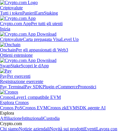
Criptovalute
Tutti i token
Panieri
Earn
Staking
Crypto.com App
Per tutti gli utenti
Inizia
Criptovalute
Carta prepagata Visa
Level Up
Onchain
Per gli appassionati di Web3
Ottieni estensione
Swap
Stake
Scopri le dApp
Pay
Per esercenti
Registrazione esercente
Pay Terminal
Pay SDK
Plugin eCommerce
Pronostici
Cronos
Layer1 compatibile EVM
Esplora Cronos
Cronos PoS
Cronos EVM
Cronos zkEVM
SDK agente AI
Esplora
Affiliazione
Istituzionali
Custodia
Crypto.com
Chi siamo
Notizie aziendali
Novità sui prodotti
Eventi
Lavora con