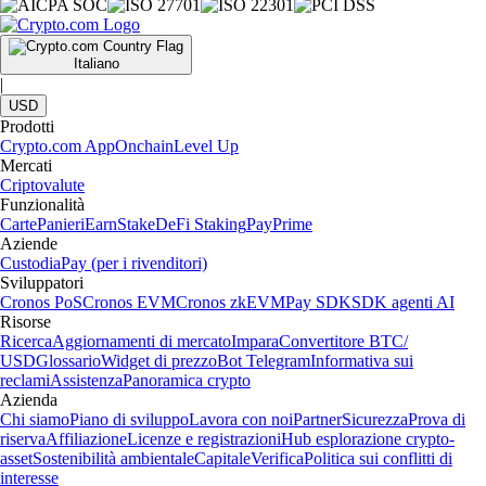
Italiano
|
USD
Prodotti
Crypto.com App
Onchain
Level Up
Mercati
Criptovalute
Funzionalità
Carte
Panieri
Earn
Stake
DeFi Staking
Pay
Prime
Aziende
Custodia
Pay (per i rivenditori)
Sviluppatori
Cronos PoS
Cronos EVM
Cronos zkEVM
Pay SDK
SDK agenti AI
Risorse
Ricerca
Aggiornamenti di mercato
Impara
Convertitore BTC/
USD
Glossario
Widget di prezzo
Bot Telegram
Informativa sui
reclami
Assistenza
Panoramica crypto
Azienda
Chi siamo
Piano di sviluppo
Lavora con noi
Partner
Sicurezza
Prova di
riserva
Affiliazione
Licenze e registrazioni
Hub esplorazione crypto-
asset
Sostenibilità ambientale
Capitale
Verifica
Politica sui conflitti di
interesse