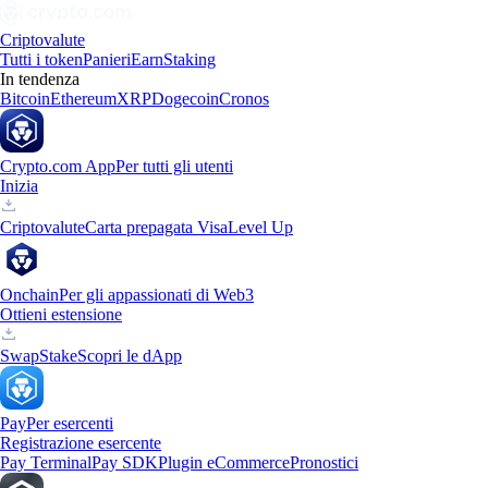
Criptovalute
Tutti i token
Panieri
Earn
Staking
In tendenza
Bitcoin
Ethereum
XRP
Dogecoin
Cronos
Crypto.com App
Per tutti gli utenti
Inizia
Criptovalute
Carta prepagata Visa
Level Up
Onchain
Per gli appassionati di Web3
Ottieni estensione
Swap
Stake
Scopri le dApp
Pay
Per esercenti
Registrazione esercente
Pay Terminal
Pay SDK
Plugin eCommerce
Pronostici