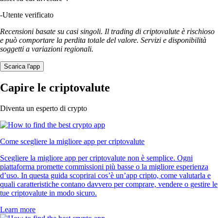
-
Utente verificato
Recensioni basate su casi singoli. Il trading di criptovalute è rischioso
e può comportare la perdita totale del valore. Servizi e disponibilità
soggetti a variazioni regionali.
Scarica l'app
Capire le criptovalute
Diventa un esperto di crypto
Come scegliere la migliore app per criptovalute
Scegliere la migliore app per criptovalute non è semplice. Ogni
piattaforma promette commissioni più basse o la migliore esperienza
d’uso. In questa guida scoprirai cos’è un’app cripto, come valutarla e
quali caratteristiche contano davvero per comprare, vendere o gestire le
tue criptovalute in modo sicuro.
Learn more