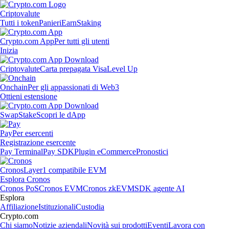
Criptovalute
Tutti i token
Panieri
Earn
Staking
Crypto.com App
Per tutti gli utenti
Inizia
Criptovalute
Carta prepagata Visa
Level Up
Onchain
Per gli appassionati di Web3
Ottieni estensione
Swap
Stake
Scopri le dApp
Pay
Per esercenti
Registrazione esercente
Pay Terminal
Pay SDK
Plugin eCommerce
Pronostici
Cronos
Layer1 compatibile EVM
Esplora Cronos
Cronos PoS
Cronos EVM
Cronos zkEVM
SDK agente AI
Esplora
Affiliazione
Istituzionali
Custodia
Crypto.com
Chi siamo
Notizie aziendali
Novità sui prodotti
Eventi
Lavora con