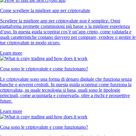
Come scegliere la migliore app per criptovalute
Scegliere la migliore app per criptovalute non è semplice. Ogni
piattaforma promette commissioni più basse o la migliore esperienza
d’uso. In questa guida scoprirai cos’è un’app cripto, come valutarla e
quali caratteristiche contano davvero per comprare, vendere o gestire le
tue criptovalute in modo sicuro.
Learn more
Cosa sono le criptovalute e come funzionano?
Le criptovalute sono una forma di denaro digitale che funziona senza
banche o governi centrali. In questa guida scoprirai come funziona la
criptovaluta, su quale tecnologia si basa, quali sono le tipologie
principali, come acquistarla e conservarla, oltre a rischi e prospettive
future.
Learn more
Cosa sono le criptovalute e come funzionano?