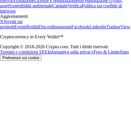
riserva
Affiliazione
Licenze e registrazioni
Hub esplorazione crypto-
asset
Sostenibilità ambientale
Capitale
Verifica
Politica sui conflitti di
interesse
Aggiornamenti
X
Novità sui
prodotti
Eventi
Reddit
Discord
Instagram
Facebook
Linkedin
TradingView
Cryptocurrency in Every Wallet™
Copyright © 2018-2026 Crypto.com. Tutti i diritti riservati.
Termini e condizioni SEE
Informativa sulla privacy
Fees & Limits
Stato
Preferenze sui cookie