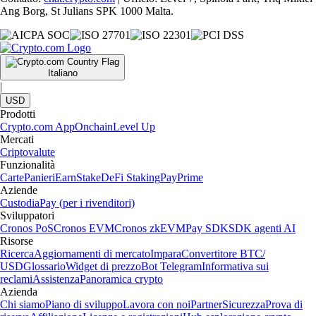
Ang Borg, St Julians SPK 1000 Malta.
Italiano
|
USD
Prodotti
Crypto.com App
Onchain
Level Up
Mercati
Criptovalute
Funzionalità
Carte
Panieri
Earn
Stake
DeFi Staking
Pay
Prime
Aziende
Custodia
Pay (per i rivenditori)
Sviluppatori
Cronos PoS
Cronos EVM
Cronos zkEVM
Pay SDK
SDK agenti AI
Risorse
Ricerca
Aggiornamenti di mercato
Impara
Convertitore BTC/
USD
Glossario
Widget di prezzo
Bot Telegram
Informativa sui
reclami
Assistenza
Panoramica crypto
Azienda
Chi siamo
Piano di sviluppo
Lavora con noi
Partner
Sicurezza
Prova di