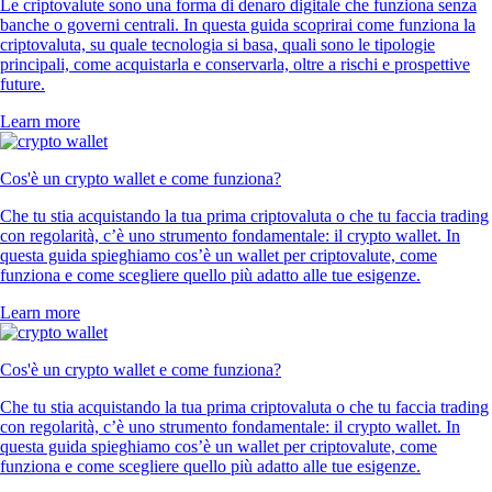
Le criptovalute sono una forma di denaro digitale che funziona senza
banche o governi centrali. In questa guida scoprirai come funziona la
criptovaluta, su quale tecnologia si basa, quali sono le tipologie
principali, come acquistarla e conservarla, oltre a rischi e prospettive
future.
Learn more
Cos'è un crypto wallet e come funziona?
Che tu stia acquistando la tua prima criptovaluta o che tu faccia trading
con regolarità, c’è uno strumento fondamentale: il crypto wallet. In
questa guida spieghiamo cos’è un wallet per criptovalute, come
funziona e come scegliere quello più adatto alle tue esigenze.
Learn more
Cos'è un crypto wallet e come funziona?
Che tu stia acquistando la tua prima criptovaluta o che tu faccia trading
con regolarità, c’è uno strumento fondamentale: il crypto wallet. In
questa guida spieghiamo cos’è un wallet per criptovalute, come
funziona e come scegliere quello più adatto alle tue esigenze.