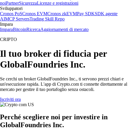
noi
Partner
Sicurezza
Licenze e registrazioni
Sviluppatori
Cronos PoS
Cronos EVM
Cronos zkEVM
Pay SDK
SDK agente
AI
MCP Servers
Trading Skill Repo
Impara
Impara
Bitcoin
Ricerca
Aggiornamenti di mercato
CRIPTO
Il tuo broker di fiducia per
GlobalFoundries Inc.
Se cerchi un broker GlobalFoundries Inc., ti servono prezzi chiari e
un'esecuzione rapida. L'app di Crypto.com ti connette direttamente al
mercato per gestire il tuo portafoglio senza ostacoli.
Iscriviti ora
Perché scegliere noi per investire in
GlobalFoundries Inc.