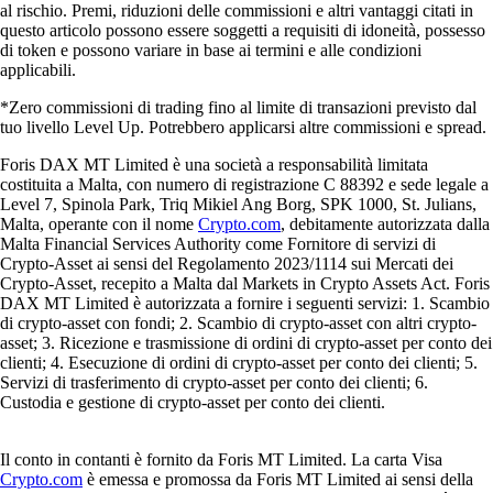
al rischio. Premi, riduzioni delle commissioni e altri vantaggi citati in
questo articolo possono essere soggetti a requisiti di idoneità, possesso
di token e possono variare in base ai termini e alle condizioni
applicabili.
*Zero commissioni di trading fino al limite di transazioni previsto dal
tuo livello Level Up. Potrebbero applicarsi altre commissioni e spread.
Foris DAX MT Limited è una società a responsabilità limitata
costituita a Malta, con numero di registrazione C 88392 e sede legale a
Level 7, Spinola Park, Triq Mikiel Ang Borg, SPK 1000, St. Julians,
Malta, operante con il nome
Crypto.com
, debitamente autorizzata dalla
Malta Financial Services Authority come Fornitore di servizi di
Crypto-Asset ai sensi del Regolamento 2023/1114 sui Mercati dei
Crypto-Asset, recepito a Malta dal Markets in Crypto Assets Act. Foris
DAX MT Limited è autorizzata a fornire i seguenti servizi: 1. Scambio
di crypto-asset con fondi; 2. Scambio di crypto-asset con altri crypto-
asset; 3. Ricezione e trasmissione di ordini di crypto-asset per conto dei
clienti; 4. Esecuzione di ordini di crypto-asset per conto dei clienti; 5.
Servizi di trasferimento di crypto-asset per conto dei clienti; 6.
Custodia e gestione di crypto-asset per conto dei clienti.
Il conto in contanti è fornito da Foris MT Limited. La carta Visa
Crypto.com
è emessa e promossa da Foris MT Limited ai sensi della