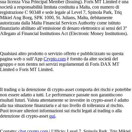
sua licenza Visa Principal Member (Issuing). Foris MT Limited è una
società a responsabilità limitata costituita a Malta, con numero di
registrazione C 90348 e sede legale al Level 7, Spinola Park, Triq
Mikiel Ang Borg, SPK 1000, St. Julians, Malta, debitamente
autorizzata dalla Malta Financial Services Authority come istituto
finanziario abilitato all’emissione di denaro elettronico ai sensi del 3°
Allegato al Financial Institutions Act (Electronic Money Institutions).
Qualsiasi altro prodotto o servizio offerto e pubblicizzato su questa
pagina web o sull’App
Crypto.com
è fornito da altre società del
gruppo e non rientra nei servizi regolamentati di Foris DAX MT
Limited o Foris MT Limited.
Il trading o la detenzione di crypto-asset comporta dei rischi e potrebbe
non essere adatto a tutti. Le performance passate non garantiscono
risultati futuri. Valuta attentamente se investire in crypto-asset è adatto
alla tua situazione finanziaria e al tuo livello di tolleranza al rischio.
Puoi trovare ulteriori informazioni sui rischi legati al trading o alla
detenzione di crypto-asset
qui
.
Contatto:
chat.crypto.com
| Ufficio: Level 7, Spinola Park, Triq Mikiel