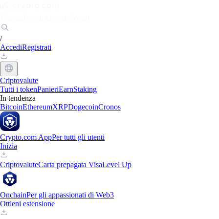
Mercati
Privati
Aziende
Scopri
/
Accedi
Registrati
Criptovalute
Tutti i token
Panieri
Earn
Staking
In tendenza
Bitcoin
Ethereum
XRP
Dogecoin
Cronos
Crypto.com App
Per tutti gli utenti
Inizia
Criptovalute
Carta prepagata Visa
Level Up
Onchain
Per gli appassionati di Web3
Ottieni estensione