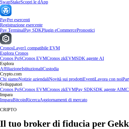
Swap
Stake
Scopri le dApp
Pay
Per esercenti
Registrazione esercente
Pay Terminal
Pay SDK
Plugin eCommerce
Pronostici
Cronos
Layer1 compatibile EVM
Esplora Cronos
Cronos PoS
Cronos EVM
Cronos zkEVM
SDK agente AI
Esplora
Affiliazione
Istituzionali
Custodia
Crypto.com
Chi siamo
Notizie aziendali
Novità sui prodotti
Eventi
Lavora con noi
Par
Sviluppatori
Cronos PoS
Cronos EVM
Cronos zkEVM
Pay SDK
SDK agente AI
MCP
Impara
Impara
Bitcoin
Ricerca
Aggiornamenti di mercato
CRIPTO
Il tuo broker di fiducia per Ge