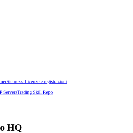
tner
Sicurezza
Licenze e registrazioni
 Servers
Trading Skill Repo
kko HQ