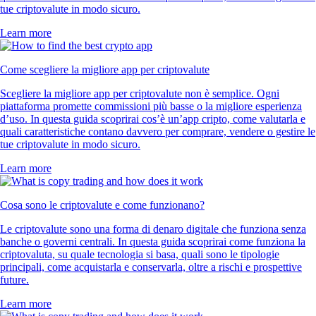
tue criptovalute in modo sicuro.
Learn more
Come scegliere la migliore app per criptovalute
Scegliere la migliore app per criptovalute non è semplice. Ogni
piattaforma promette commissioni più basse o la migliore esperienza
d’uso. In questa guida scoprirai cos’è un’app cripto, come valutarla e
quali caratteristiche contano davvero per comprare, vendere o gestire le
tue criptovalute in modo sicuro.
Learn more
Cosa sono le criptovalute e come funzionano?
Le criptovalute sono una forma di denaro digitale che funziona senza
banche o governi centrali. In questa guida scoprirai come funziona la
criptovaluta, su quale tecnologia si basa, quali sono le tipologie
principali, come acquistarla e conservarla, oltre a rischi e prospettive
future.
Learn more