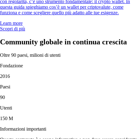
con regolarità, c’è uno strumento fondamentale: il crypto wallet. In
questa guida spieghiamo cos’è un wallet per criptovalute, come
funziona e come scegliere quello più adatto alle tue esigenze.
Learn more
Scopri di più
Community globale in continua crescita
Oltre 90 paesi, milioni di utenti
Fondazione
2016
Paesi
90
Utenti
150 M
Informazioni importanti