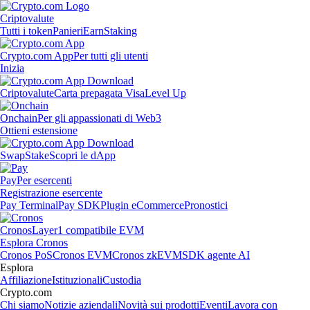
Criptovalute
Tutti i token
Panieri
Earn
Staking
Crypto.com App
Per tutti gli utenti
Inizia
Criptovalute
Carta prepagata Visa
Level Up
Onchain
Per gli appassionati di Web3
Ottieni estensione
Swap
Stake
Scopri le dApp
Pay
Per esercenti
Registrazione esercente
Pay Terminal
Pay SDK
Plugin eCommerce
Pronostici
Cronos
Layer1 compatibile EVM
Esplora Cronos
Cronos PoS
Cronos EVM
Cronos zkEVM
SDK agente AI
Esplora
Affiliazione
Istituzionali
Custodia
Crypto.com
Chi siamo
Notizie aziendali
Novità sui prodotti
Eventi
Lavora con