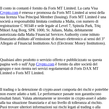
Il conto in contanti è fornito da Foris MT Limited. La carta Visa
Crypto.com
è emessa e promossa da Foris MT Limited ai sensi della
sua licenza Visa Principal Member (Issuing). Foris MT Limited è una
società a responsabilità limitata costituita a Malta, con numero di
registrazione C 90348 e sede legale al Level 7, Spinola Park, Triq
Mikiel Ang Borg, SPK 1000, St. Julians, Malta, debitamente
autorizzata dalla Malta Financial Services Authority come istituto
finanziario abilitato all’emissione di denaro elettronico ai sensi del 3°
Allegato al Financial Institutions Act (Electronic Money Institutions).
Qualsiasi altro prodotto o servizio offerto e pubblicizzato su questa
pagina web o sull’App
Crypto.com
è fornito da altre società del
gruppo e non rientra nei servizi regolamentati di Foris DAX MT
Limited o Foris MT Limited.
Il trading o la detenzione di crypto-asset comporta dei rischi e potrebbe
non essere adatto a tutti. Le performance passate non garantiscono
risultati futuri. Valuta attentamente se investire in crypto-asset è adatto
alla tua situazione finanziaria e al tuo livello di tolleranza al rischio.
Puoi trovare ulteriori informazioni sui rischi legati al trading o alla