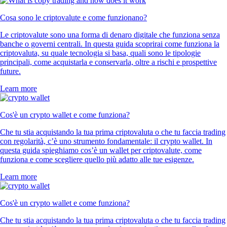
Cosa sono le criptovalute e come funzionano?
Le criptovalute sono una forma di denaro digitale che funziona senza
banche o governi centrali. In questa guida scoprirai come funziona la
criptovaluta, su quale tecnologia si basa, quali sono le tipologie
principali, come acquistarla e conservarla, oltre a rischi e prospettive
future.
Learn more
Cos'è un crypto wallet e come funziona?
Che tu stia acquistando la tua prima criptovaluta o che tu faccia trading
con regolarità, c’è uno strumento fondamentale: il crypto wallet. In
questa guida spieghiamo cos’è un wallet per criptovalute, come
funziona e come scegliere quello più adatto alle tue esigenze.
Learn more
Cos'è un crypto wallet e come funziona?
Che tu stia acquistando la tua prima criptovaluta o che tu faccia trading