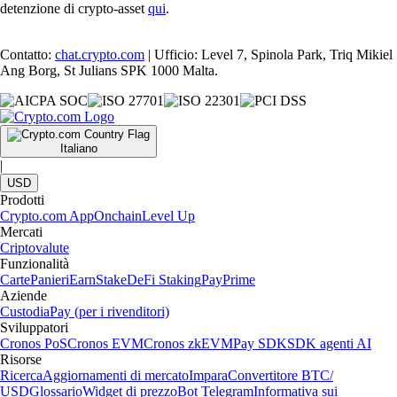
detenzione di crypto-asset
qui
.
Contatto:
chat.crypto.com
| Ufficio: Level 7, Spinola Park, Triq Mikiel
Ang Borg, St Julians SPK 1000 Malta.
Italiano
|
USD
Prodotti
Crypto.com App
Onchain
Level Up
Mercati
Criptovalute
Funzionalità
Carte
Panieri
Earn
Stake
DeFi Staking
Pay
Prime
Aziende
Custodia
Pay (per i rivenditori)
Sviluppatori
Cronos PoS
Cronos EVM
Cronos zkEVM
Pay SDK
SDK agenti AI
Risorse
Ricerca
Aggiornamenti di mercato
Impara
Convertitore BTC/
USD
Glossario
Widget di prezzo
Bot Telegram
Informativa sui