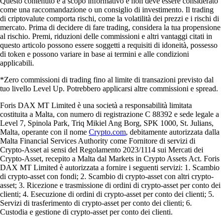
Questo contenuto è a scopo informativo e non deve essere considerato
come una raccomandazione o un consiglio di investimento. Il trading
di criptovalute comporta rischi, come la volatilità dei prezzi e i rischi di
mercato. Prima di decidere di fare trading, considera la tua propensione
al rischio. Premi, riduzioni delle commissioni e altri vantaggi citati in
questo articolo possono essere soggetti a requisiti di idoneità, possesso
di token e possono variare in base ai termini e alle condizioni
applicabili.
*Zero commissioni di trading fino al limite di transazioni previsto dal
tuo livello Level Up. Potrebbero applicarsi altre commissioni e spread.
Foris DAX MT Limited è una società a responsabilità limitata
costituita a Malta, con numero di registrazione C 88392 e sede legale a
Level 7, Spinola Park, Triq Mikiel Ang Borg, SPK 1000, St. Julians,
Malta, operante con il nome
Crypto.com
, debitamente autorizzata dalla
Malta Financial Services Authority come Fornitore di servizi di
Crypto-Asset ai sensi del Regolamento 2023/1114 sui Mercati dei
Crypto-Asset, recepito a Malta dal Markets in Crypto Assets Act. Foris
DAX MT Limited è autorizzata a fornire i seguenti servizi: 1. Scambio
di crypto-asset con fondi; 2. Scambio di crypto-asset con altri crypto-
asset; 3. Ricezione e trasmissione di ordini di crypto-asset per conto dei
clienti; 4. Esecuzione di ordini di crypto-asset per conto dei clienti; 5.
Servizi di trasferimento di crypto-asset per conto dei clienti; 6.
Custodia e gestione di crypto-asset per conto dei clienti.