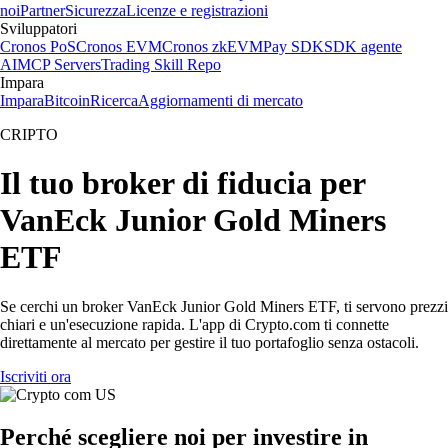
noi
Partner
Sicurezza
Licenze e registrazioni
Sviluppatori
Cronos PoS
Cronos EVM
Cronos zkEVM
Pay SDK
SDK agente
AI
MCP Servers
Trading Skill Repo
Impara
Impara
Bitcoin
Ricerca
Aggiornamenti di mercato
CRIPTO
Il tuo broker di fiducia per
VanEck Junior Gold Miners
ETF
Se cerchi un broker VanEck Junior Gold Miners ETF, ti servono prezzi
chiari e un'esecuzione rapida. L'app di Crypto.com ti connette
direttamente al mercato per gestire il tuo portafoglio senza ostacoli.
Iscriviti ora
Perché scegliere noi per investire in