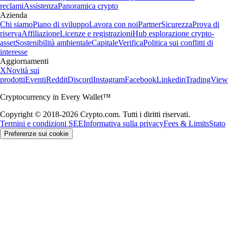
reclami
Assistenza
Panoramica crypto
Azienda
Chi siamo
Piano di sviluppo
Lavora con noi
Partner
Sicurezza
Prova di
riserva
Affiliazione
Licenze e registrazioni
Hub esplorazione crypto-
asset
Sostenibilità ambientale
Capitale
Verifica
Politica sui conflitti di
interesse
Aggiornamenti
X
Novità sui
prodotti
Eventi
Reddit
Discord
Instagram
Facebook
Linkedin
TradingView
Cryptocurrency in Every Wallet™
Copyright © 2018-2026 Crypto.com. Tutti i diritti riservati.
Termini e condizioni SEE
Informativa sulla privacy
Fees & Limits
Stato
Preferenze sui cookie