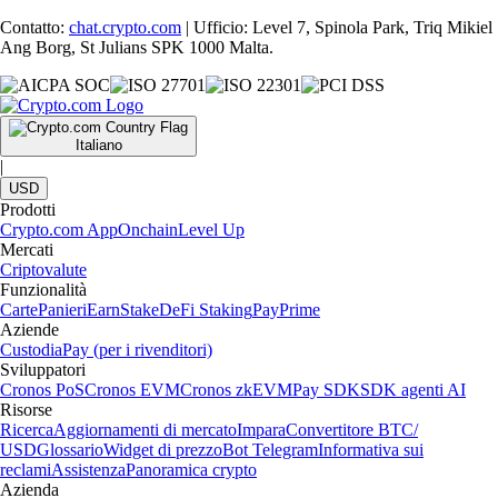
Contatto:
chat.crypto.com
| Ufficio: Level 7, Spinola Park, Triq Mikiel
Ang Borg, St Julians SPK 1000 Malta.
Italiano
|
USD
Prodotti
Crypto.com App
Onchain
Level Up
Mercati
Criptovalute
Funzionalità
Carte
Panieri
Earn
Stake
DeFi Staking
Pay
Prime
Aziende
Custodia
Pay (per i rivenditori)
Sviluppatori
Cronos PoS
Cronos EVM
Cronos zkEVM
Pay SDK
SDK agenti AI
Risorse
Ricerca
Aggiornamenti di mercato
Impara
Convertitore BTC/
USD
Glossario
Widget di prezzo
Bot Telegram
Informativa sui
reclami
Assistenza
Panoramica crypto
Azienda