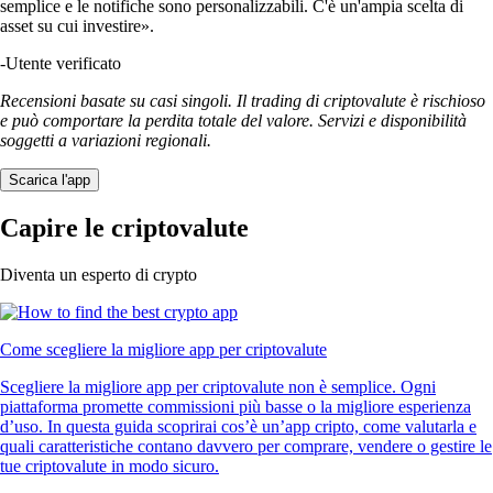
semplice e le notifiche sono personalizzabili. C'è un'ampia scelta di
asset su cui investire».
-
Utente verificato
Recensioni basate su casi singoli. Il trading di criptovalute è rischioso
e può comportare la perdita totale del valore. Servizi e disponibilità
soggetti a variazioni regionali.
Scarica l'app
Capire le criptovalute
Diventa un esperto di crypto
Come scegliere la migliore app per criptovalute
Scegliere la migliore app per criptovalute non è semplice. Ogni
piattaforma promette commissioni più basse o la migliore esperienza
d’uso. In questa guida scoprirai cos’è un’app cripto, come valutarla e
quali caratteristiche contano davvero per comprare, vendere o gestire le
tue criptovalute in modo sicuro.