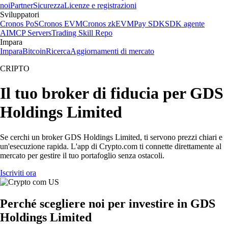
noi
Partner
Sicurezza
Licenze e registrazioni
Sviluppatori
Cronos PoS
Cronos EVM
Cronos zkEVM
Pay SDK
SDK agente
AI
MCP Servers
Trading Skill Repo
Impara
Impara
Bitcoin
Ricerca
Aggiornamenti di mercato
CRIPTO
Il tuo broker di fiducia per GDS
Holdings Limited
Se cerchi un broker GDS Holdings Limited, ti servono prezzi chiari e
un'esecuzione rapida. L'app di Crypto.com ti connette direttamente al
mercato per gestire il tuo portafoglio senza ostacoli.
Iscriviti ora
Perché scegliere noi per investire in GDS
Holdings Limited