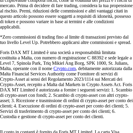
di criptovalute comporta rischi, come la volatilità dei prezzi e i rischi di
mercato. Prima di decidere di fare trading, considera la tua propensione
al rischio. Premi, riduzioni delle commissioni e altri vantaggi citati in
questo articolo possono essere soggetti a requisiti di idoneità, possesso
di token e possono variare in base ai termini e alle condizioni
applicabili.
*Zero commissioni di trading fino al limite di transazioni previsto dal
tuo livello Level Up. Potrebbero applicarsi altre commissioni e spread.
Foris DAX MT Limited è una società a responsabilità limitata
costituita a Malta, con numero di registrazione C 88392 e sede legale a
Level 7, Spinola Park, Triq Mikiel Ang Borg, SPK 1000, St. Julians,
Malta, operante con il nome
Crypto.com
, debitamente autorizzata dalla
Malta Financial Services Authority come Fornitore di servizi di
Crypto-Asset ai sensi del Regolamento 2023/1114 sui Mercati dei
Crypto-Asset, recepito a Malta dal Markets in Crypto Assets Act. Foris
DAX MT Limited è autorizzata a fornire i seguenti servizi: 1. Scambio
di crypto-asset con fondi; 2. Scambio di crypto-asset con altri crypto-
asset; 3. Ricezione e trasmissione di ordini di crypto-asset per conto dei
clienti; 4. Esecuzione di ordini di crypto-asset per conto dei clienti; 5.
Servizi di trasferimento di crypto-asset per conto dei clienti; 6.
Custodia e gestione di crypto-asset per conto dei clienti.
Il conto in contanti è fornito da Foris MT Limited. La carta Visa