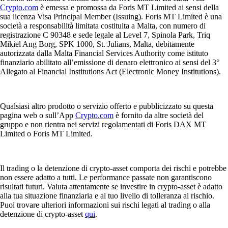
Crypto.com
è emessa e promossa da Foris MT Limited ai sensi della
sua licenza Visa Principal Member (Issuing). Foris MT Limited è una
società a responsabilità limitata costituita a Malta, con numero di
registrazione C 90348 e sede legale al Level 7, Spinola Park, Triq
Mikiel Ang Borg, SPK 1000, St. Julians, Malta, debitamente
autorizzata dalla Malta Financial Services Authority come istituto
finanziario abilitato all’emissione di denaro elettronico ai sensi del 3°
Allegato al Financial Institutions Act (Electronic Money Institutions).
Qualsiasi altro prodotto o servizio offerto e pubblicizzato su questa
pagina web o sull’App
Crypto.com
è fornito da altre società del
gruppo e non rientra nei servizi regolamentati di Foris DAX MT
Limited o Foris MT Limited.
Il trading o la detenzione di crypto-asset comporta dei rischi e potrebbe
non essere adatto a tutti. Le performance passate non garantiscono
risultati futuri. Valuta attentamente se investire in crypto-asset è adatto
alla tua situazione finanziaria e al tuo livello di tolleranza al rischio.
Puoi trovare ulteriori informazioni sui rischi legati al trading o alla
detenzione di crypto-asset
qui
.