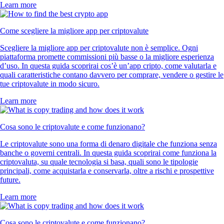
Learn more
Come scegliere la migliore app per criptovalute
Scegliere la migliore app per criptovalute non è semplice. Ogni
piattaforma promette commissioni più basse o la migliore esperienza
d’uso. In questa guida scoprirai cos’è un’app cripto, come valutarla e
quali caratteristiche contano davvero per comprare, vendere o gestire le
tue criptovalute in modo sicuro.
Learn more
Cosa sono le criptovalute e come funzionano?
Le criptovalute sono una forma di denaro digitale che funziona senza
banche o governi centrali. In questa guida scoprirai come funziona la
criptovaluta, su quale tecnologia si basa, quali sono le tipologie
principali, come acquistarla e conservarla, oltre a rischi e prospettive
future.
Learn more
Cosa sono le criptovalute e come funzionano?