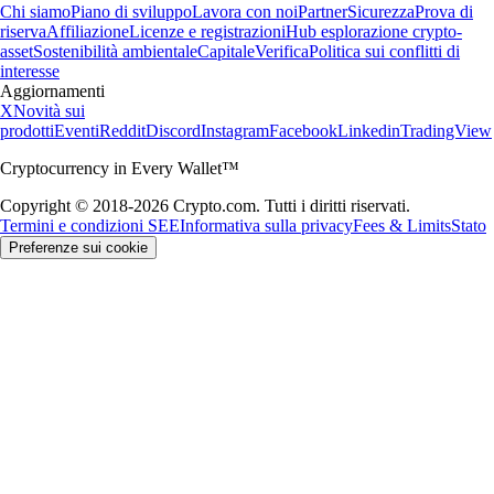
Chi siamo
Piano di sviluppo
Lavora con noi
Partner
Sicurezza
Prova di
riserva
Affiliazione
Licenze e registrazioni
Hub esplorazione crypto-
asset
Sostenibilità ambientale
Capitale
Verifica
Politica sui conflitti di
interesse
Aggiornamenti
X
Novità sui
prodotti
Eventi
Reddit
Discord
Instagram
Facebook
Linkedin
TradingView
Cryptocurrency in Every Wallet™
Copyright © 2018-2026 Crypto.com. Tutti i diritti riservati.
Termini e condizioni SEE
Informativa sulla privacy
Fees & Limits
Stato
Preferenze sui cookie