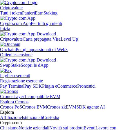
Criptovalute
Tutti i token
Panieri
Earn
Staking
Crypto.com App
Per tutti gli utenti
Inizia
Criptovalute
Carta prepagata Visa
Level Up
Onchain
Per gli appassionati di Web3
Ottieni estensione
Swap
Stake
Scopri le dApp
Pay
Per esercenti
Registrazione esercente
Pay Terminal
Pay SDK
Plugin eCommerce
Pronostici
Cronos
Layer1 compatibile EVM
Esplora Cronos
Cronos PoS
Cronos EVM
Cronos zkEVM
SDK agente AI
Esplora
Affiliazione
Istituzionali
Custodia
Crypto.com
Chi siamo
Notizie aziendali
Novità sui prodotti
Eventi
Lavora con