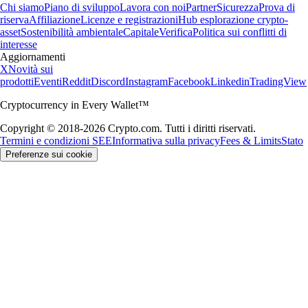
Chi siamo
Piano di sviluppo
Lavora con noi
Partner
Sicurezza
Prova di
riserva
Affiliazione
Licenze e registrazioni
Hub esplorazione crypto-
asset
Sostenibilità ambientale
Capitale
Verifica
Politica sui conflitti di
interesse
Aggiornamenti
X
Novità sui
prodotti
Eventi
Reddit
Discord
Instagram
Facebook
Linkedin
TradingView
Cryptocurrency in Every Wallet™
Copyright © 2018-2026 Crypto.com. Tutti i diritti riservati.
Termini e condizioni SEE
Informativa sulla privacy
Fees & Limits
Stato
Preferenze sui cookie