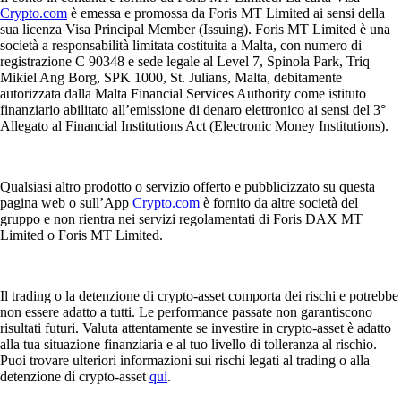
Crypto.com
è emessa e promossa da Foris MT Limited ai sensi della
sua licenza Visa Principal Member (Issuing). Foris MT Limited è una
società a responsabilità limitata costituita a Malta, con numero di
registrazione C 90348 e sede legale al Level 7, Spinola Park, Triq
Mikiel Ang Borg, SPK 1000, St. Julians, Malta, debitamente
autorizzata dalla Malta Financial Services Authority come istituto
finanziario abilitato all’emissione di denaro elettronico ai sensi del 3°
Allegato al Financial Institutions Act (Electronic Money Institutions).
Qualsiasi altro prodotto o servizio offerto e pubblicizzato su questa
pagina web o sull’App
Crypto.com
è fornito da altre società del
gruppo e non rientra nei servizi regolamentati di Foris DAX MT
Limited o Foris MT Limited.
Il trading o la detenzione di crypto-asset comporta dei rischi e potrebbe
non essere adatto a tutti. Le performance passate non garantiscono
risultati futuri. Valuta attentamente se investire in crypto-asset è adatto
alla tua situazione finanziaria e al tuo livello di tolleranza al rischio.
Puoi trovare ulteriori informazioni sui rischi legati al trading o alla
detenzione di crypto-asset
qui
.