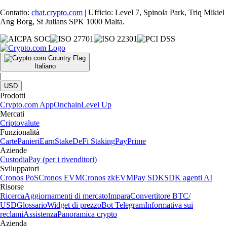
Contatto:
chat.crypto.com
| Ufficio: Level 7, Spinola Park, Triq Mikiel
Ang Borg, St Julians SPK 1000 Malta.
Italiano
|
USD
Prodotti
Crypto.com App
Onchain
Level Up
Mercati
Criptovalute
Funzionalità
Carte
Panieri
Earn
Stake
DeFi Staking
Pay
Prime
Aziende
Custodia
Pay (per i rivenditori)
Sviluppatori
Cronos PoS
Cronos EVM
Cronos zkEVM
Pay SDK
SDK agenti AI
Risorse
Ricerca
Aggiornamenti di mercato
Impara
Convertitore BTC/
USD
Glossario
Widget di prezzo
Bot Telegram
Informativa sui
reclami
Assistenza
Panoramica crypto
Azienda