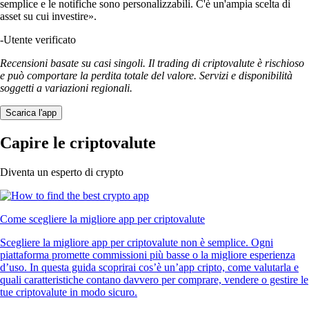
semplice e le notifiche sono personalizzabili. C'è un'ampia scelta di
asset su cui investire».
-
Utente verificato
Recensioni basate su casi singoli. Il trading di criptovalute è rischioso
e può comportare la perdita totale del valore. Servizi e disponibilità
soggetti a variazioni regionali.
Scarica l'app
Capire le criptovalute
Diventa un esperto di crypto
Come scegliere la migliore app per criptovalute
Scegliere la migliore app per criptovalute non è semplice. Ogni
piattaforma promette commissioni più basse o la migliore esperienza
d’uso. In questa guida scoprirai cos’è un’app cripto, come valutarla e
quali caratteristiche contano davvero per comprare, vendere o gestire le
tue criptovalute in modo sicuro.