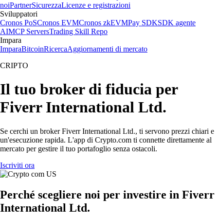
noi
Partner
Sicurezza
Licenze e registrazioni
Sviluppatori
Cronos PoS
Cronos EVM
Cronos zkEVM
Pay SDK
SDK agente
AI
MCP Servers
Trading Skill Repo
Impara
Impara
Bitcoin
Ricerca
Aggiornamenti di mercato
CRIPTO
Il tuo broker di fiducia per
Fiverr International Ltd.
Se cerchi un broker Fiverr International Ltd., ti servono prezzi chiari e
un'esecuzione rapida. L'app di Crypto.com ti connette direttamente al
mercato per gestire il tuo portafoglio senza ostacoli.
Iscriviti ora
Perché scegliere noi per investire in Fiverr
International Ltd.