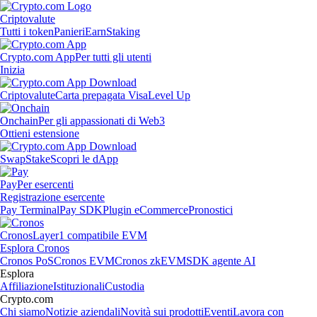
Criptovalute
Tutti i token
Panieri
Earn
Staking
Crypto.com App
Per tutti gli utenti
Inizia
Criptovalute
Carta prepagata Visa
Level Up
Onchain
Per gli appassionati di Web3
Ottieni estensione
Swap
Stake
Scopri le dApp
Pay
Per esercenti
Registrazione esercente
Pay Terminal
Pay SDK
Plugin eCommerce
Pronostici
Cronos
Layer1 compatibile EVM
Esplora Cronos
Cronos PoS
Cronos EVM
Cronos zkEVM
SDK agente AI
Esplora
Affiliazione
Istituzionali
Custodia
Crypto.com
Chi siamo
Notizie aziendali
Novità sui prodotti
Eventi
Lavora con