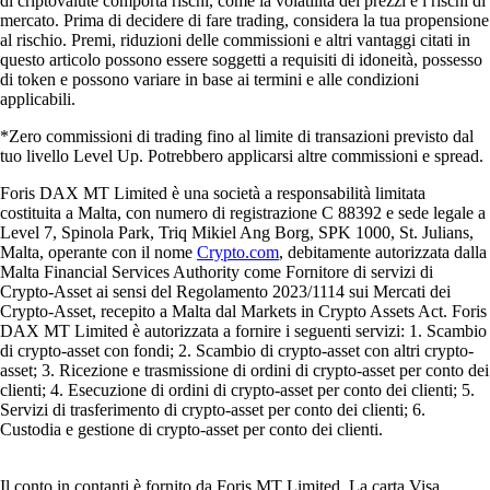
di criptovalute comporta rischi, come la volatilità dei prezzi e i rischi di
mercato. Prima di decidere di fare trading, considera la tua propensione
al rischio. Premi, riduzioni delle commissioni e altri vantaggi citati in
questo articolo possono essere soggetti a requisiti di idoneità, possesso
di token e possono variare in base ai termini e alle condizioni
applicabili.
*Zero commissioni di trading fino al limite di transazioni previsto dal
tuo livello Level Up. Potrebbero applicarsi altre commissioni e spread.
Foris DAX MT Limited è una società a responsabilità limitata
costituita a Malta, con numero di registrazione C 88392 e sede legale a
Level 7, Spinola Park, Triq Mikiel Ang Borg, SPK 1000, St. Julians,
Malta, operante con il nome
Crypto.com
, debitamente autorizzata dalla
Malta Financial Services Authority come Fornitore di servizi di
Crypto-Asset ai sensi del Regolamento 2023/1114 sui Mercati dei
Crypto-Asset, recepito a Malta dal Markets in Crypto Assets Act. Foris
DAX MT Limited è autorizzata a fornire i seguenti servizi: 1. Scambio
di crypto-asset con fondi; 2. Scambio di crypto-asset con altri crypto-
asset; 3. Ricezione e trasmissione di ordini di crypto-asset per conto dei
clienti; 4. Esecuzione di ordini di crypto-asset per conto dei clienti; 5.
Servizi di trasferimento di crypto-asset per conto dei clienti; 6.
Custodia e gestione di crypto-asset per conto dei clienti.
Il conto in contanti è fornito da Foris MT Limited. La carta Visa