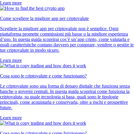
Learn more
Come scegliere la migliore app per criptovalute
Scegliere la migliore app per criptovalute non è semplice. Ogni
piattaforma promette commissioni più basse o la migliore esperienza
d’uso. In questa guida scoprirai cos’è un’app cripto, come valutarla e
quali caratteristiche contano davvero per comprare, vendere o gestire le
tue criptovalute in modo sicuro.
Learn more
Cosa sono le criptovalute e come funzionano?
Le criptovalute sono una forma di denaro digitale che funziona senza
banche o governi centrali. In questa guida scoprirai come funziona la
criptovaluta, su quale tecnologia si basa, quali sono le tipologie
principali, come acquistarla e conservarla, oltre a rischi e prospettive
future.
Learn more
Cosa sono le criptovalute e come funzionano?