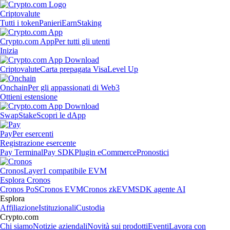
Criptovalute
Tutti i token
Panieri
Earn
Staking
Crypto.com App
Per tutti gli utenti
Inizia
Criptovalute
Carta prepagata Visa
Level Up
Onchain
Per gli appassionati di Web3
Ottieni estensione
Swap
Stake
Scopri le dApp
Pay
Per esercenti
Registrazione esercente
Pay Terminal
Pay SDK
Plugin eCommerce
Pronostici
Cronos
Layer1 compatibile EVM
Esplora Cronos
Cronos PoS
Cronos EVM
Cronos zkEVM
SDK agente AI
Esplora
Affiliazione
Istituzionali
Custodia
Crypto.com
Chi siamo
Notizie aziendali
Novità sui prodotti
Eventi
Lavora con