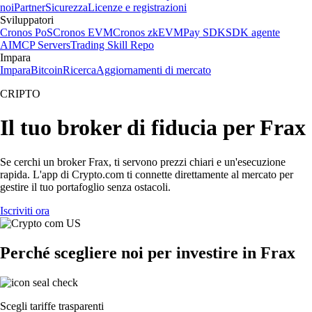
noi
Partner
Sicurezza
Licenze e registrazioni
Sviluppatori
Cronos PoS
Cronos EVM
Cronos zkEVM
Pay SDK
SDK agente
AI
MCP Servers
Trading Skill Repo
Impara
Impara
Bitcoin
Ricerca
Aggiornamenti di mercato
CRIPTO
Il tuo broker di fiducia per Frax
Se cerchi un broker Frax, ti servono prezzi chiari e un'esecuzione
rapida. L'app di Crypto.com ti connette direttamente al mercato per
gestire il tuo portafoglio senza ostacoli.
Iscriviti ora
Perché scegliere noi per investire in Frax
Scegli tariffe trasparenti