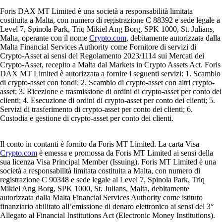
Foris DAX MT Limited è una società a responsabilità limitata
costituita a Malta, con numero di registrazione C 88392 e sede legale a
Level 7, Spinola Park, Triq Mikiel Ang Borg, SPK 1000, St. Julians,
Malta, operante con il nome
Crypto.com
, debitamente autorizzata dalla
Malta Financial Services Authority come Fornitore di servizi di
Crypto-Asset ai sensi del Regolamento 2023/1114 sui Mercati dei
Crypto-Asset, recepito a Malta dal Markets in Crypto Assets Act. Foris
DAX MT Limited è autorizzata a fornire i seguenti servizi: 1. Scambio
di crypto-asset con fondi; 2. Scambio di crypto-asset con altri crypto-
asset; 3. Ricezione e trasmissione di ordini di crypto-asset per conto dei
clienti; 4. Esecuzione di ordini di crypto-asset per conto dei clienti; 5.
Servizi di trasferimento di crypto-asset per conto dei clienti; 6.
Custodia e gestione di crypto-asset per conto dei clienti.
Il conto in contanti è fornito da Foris MT Limited. La carta Visa
Crypto.com
è emessa e promossa da Foris MT Limited ai sensi della
sua licenza Visa Principal Member (Issuing). Foris MT Limited è una
società a responsabilità limitata costituita a Malta, con numero di
registrazione C 90348 e sede legale al Level 7, Spinola Park, Triq
Mikiel Ang Borg, SPK 1000, St. Julians, Malta, debitamente
autorizzata dalla Malta Financial Services Authority come istituto
finanziario abilitato all’emissione di denaro elettronico ai sensi del 3°
Allegato al Financial Institutions Act (Electronic Money Institutions).