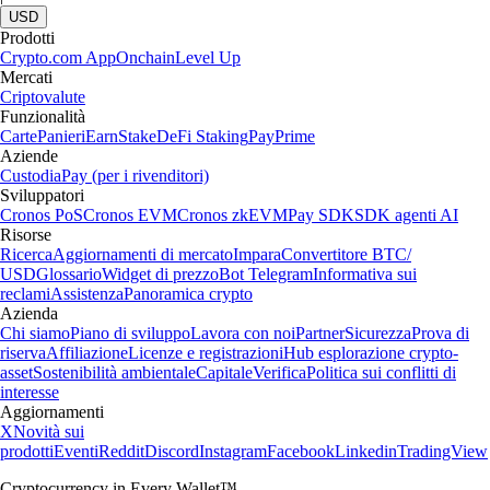
USD
Prodotti
Crypto.com App
Onchain
Level Up
Mercati
Criptovalute
Funzionalità
Carte
Panieri
Earn
Stake
DeFi Staking
Pay
Prime
Aziende
Custodia
Pay (per i rivenditori)
Sviluppatori
Cronos PoS
Cronos EVM
Cronos zkEVM
Pay SDK
SDK agenti AI
Risorse
Ricerca
Aggiornamenti di mercato
Impara
Convertitore BTC/
USD
Glossario
Widget di prezzo
Bot Telegram
Informativa sui
reclami
Assistenza
Panoramica crypto
Azienda
Chi siamo
Piano di sviluppo
Lavora con noi
Partner
Sicurezza
Prova di
riserva
Affiliazione
Licenze e registrazioni
Hub esplorazione crypto-
asset
Sostenibilità ambientale
Capitale
Verifica
Politica sui conflitti di
interesse
Aggiornamenti
X
Novità sui
prodotti
Eventi
Reddit
Discord
Instagram
Facebook
Linkedin
TradingView
Cryptocurrency in Every Wallet™