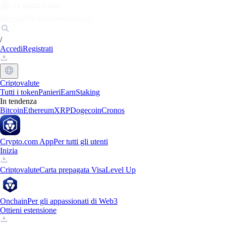
Mercati
Privati
Aziende
Scopri
/
Accedi
Registrati
Criptovalute
Tutti i token
Panieri
Earn
Staking
In tendenza
Bitcoin
Ethereum
XRP
Dogecoin
Cronos
Crypto.com App
Per tutti gli utenti
Inizia
Criptovalute
Carta prepagata Visa
Level Up
Onchain
Per gli appassionati di Web3
Ottieni estensione