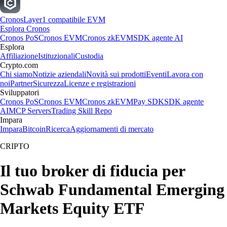
Cronos
Layer1 compatibile EVM
Esplora Cronos
Cronos PoS
Cronos EVM
Cronos zkEVM
SDK agente AI
Esplora
Affiliazione
Istituzionali
Custodia
Crypto.com
Chi siamo
Notizie aziendali
Novità sui prodotti
Eventi
Lavora con
noi
Partner
Sicurezza
Licenze e registrazioni
Sviluppatori
Cronos PoS
Cronos EVM
Cronos zkEVM
Pay SDK
SDK agente
AI
MCP Servers
Trading Skill Repo
Impara
Impara
Bitcoin
Ricerca
Aggiornamenti di mercato
CRIPTO
Il tuo broker di fiducia per
Schwab Fundamental Emerging
Markets Equity ETF