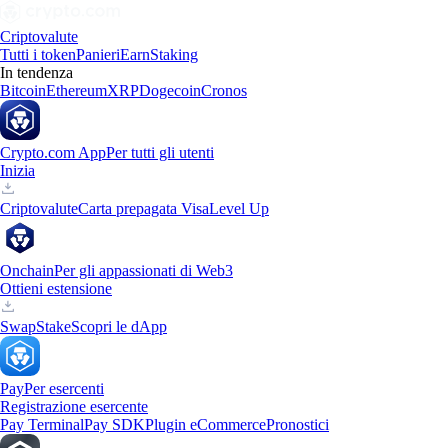
Criptovalute
Tutti i token
Panieri
Earn
Staking
In tendenza
Bitcoin
Ethereum
XRP
Dogecoin
Cronos
Crypto.com App
Per tutti gli utenti
Inizia
Criptovalute
Carta prepagata Visa
Level Up
Onchain
Per gli appassionati di Web3
Ottieni estensione
Swap
Stake
Scopri le dApp
Pay
Per esercenti
Registrazione esercente
Pay Terminal
Pay SDK
Plugin eCommerce
Pronostici