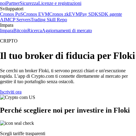
noi
Partner
Sicurezza
Licenze e registrazioni
Sviluppatori
Cronos PoS
Cronos EVM
Cronos zkEVM
Pay SDK
SDK agente
AI
MCP Servers
Trading Skill Repo
Impara
Impara
Bitcoin
Ricerca
Aggiornamenti di mercato
CRIPTO
Il tuo broker di fiducia per Floki
Se cerchi un broker Floki, ti servono prezzi chiari e un'esecuzione
rapida. L'app di Crypto.com ti connette direttamente al mercato per
gestire il tuo portafoglio senza ostacoli.
Iscriviti ora
Perché scegliere noi per investire in Floki
Scegli tariffe trasparenti