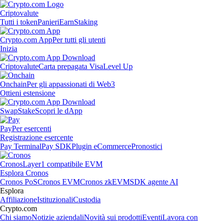
Criptovalute
Tutti i token
Panieri
Earn
Staking
Crypto.com App
Per tutti gli utenti
Inizia
Criptovalute
Carta prepagata Visa
Level Up
Onchain
Per gli appassionati di Web3
Ottieni estensione
Swap
Stake
Scopri le dApp
Pay
Per esercenti
Registrazione esercente
Pay Terminal
Pay SDK
Plugin eCommerce
Pronostici
Cronos
Layer1 compatibile EVM
Esplora Cronos
Cronos PoS
Cronos EVM
Cronos zkEVM
SDK agente AI
Esplora
Affiliazione
Istituzionali
Custodia
Crypto.com
Chi siamo
Notizie aziendali
Novità sui prodotti
Eventi
Lavora con