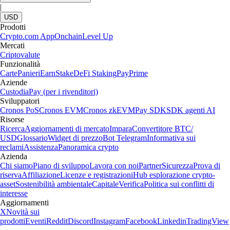
|
USD
Prodotti
Crypto.com App
Onchain
Level Up
Mercati
Criptovalute
Funzionalità
Carte
Panieri
Earn
Stake
DeFi Staking
Pay
Prime
Aziende
Custodia
Pay (per i rivenditori)
Sviluppatori
Cronos PoS
Cronos EVM
Cronos zkEVM
Pay SDK
SDK agenti AI
Risorse
Ricerca
Aggiornamenti di mercato
Impara
Convertitore BTC/
USD
Glossario
Widget di prezzo
Bot Telegram
Informativa sui
reclami
Assistenza
Panoramica crypto
Azienda
Chi siamo
Piano di sviluppo
Lavora con noi
Partner
Sicurezza
Prova di
riserva
Affiliazione
Licenze e registrazioni
Hub esplorazione crypto-
asset
Sostenibilità ambientale
Capitale
Verifica
Politica sui conflitti di
interesse
Aggiornamenti
X
Novità sui
prodotti
Eventi
Reddit
Discord
Instagram
Facebook
Linkedin
TradingView