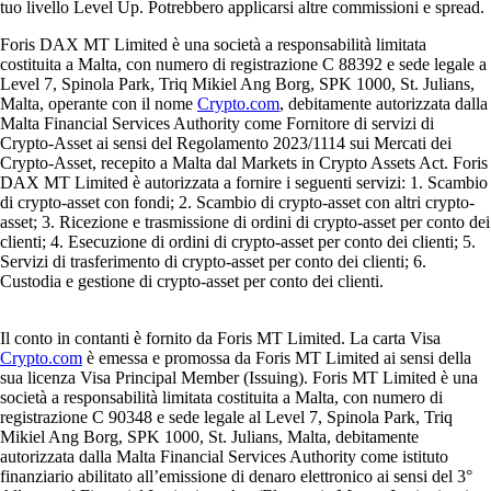
tuo livello Level Up. Potrebbero applicarsi altre commissioni e spread.
Foris DAX MT Limited è una società a responsabilità limitata
costituita a Malta, con numero di registrazione C 88392 e sede legale a
Level 7, Spinola Park, Triq Mikiel Ang Borg, SPK 1000, St. Julians,
Malta, operante con il nome
Crypto.com
, debitamente autorizzata dalla
Malta Financial Services Authority come Fornitore di servizi di
Crypto-Asset ai sensi del Regolamento 2023/1114 sui Mercati dei
Crypto-Asset, recepito a Malta dal Markets in Crypto Assets Act. Foris
DAX MT Limited è autorizzata a fornire i seguenti servizi: 1. Scambio
di crypto-asset con fondi; 2. Scambio di crypto-asset con altri crypto-
asset; 3. Ricezione e trasmissione di ordini di crypto-asset per conto dei
clienti; 4. Esecuzione di ordini di crypto-asset per conto dei clienti; 5.
Servizi di trasferimento di crypto-asset per conto dei clienti; 6.
Custodia e gestione di crypto-asset per conto dei clienti.
Il conto in contanti è fornito da Foris MT Limited. La carta Visa
Crypto.com
è emessa e promossa da Foris MT Limited ai sensi della
sua licenza Visa Principal Member (Issuing). Foris MT Limited è una
società a responsabilità limitata costituita a Malta, con numero di
registrazione C 90348 e sede legale al Level 7, Spinola Park, Triq
Mikiel Ang Borg, SPK 1000, St. Julians, Malta, debitamente
autorizzata dalla Malta Financial Services Authority come istituto
finanziario abilitato all’emissione di denaro elettronico ai sensi del 3°