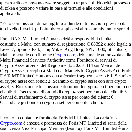
questo articolo possono essere soggetti a requisiti di idoneità, possesso
di token e possono variare in base ai termini e alle condizioni
applicabili.
*Zero commissioni di trading fino al limite di transazioni previsto dal
tuo livello Level Up. Potrebbero applicarsi altre commissioni e spread.
Foris DAX MT Limited è una società a responsabilità limitata
costituita a Malta, con numero di registrazione C 88392 e sede legale a
Level 7, Spinola Park, Triq Mikiel Ang Borg, SPK 1000, St. Julians,
Malta, operante con il nome
Crypto.com
, debitamente autorizzata dalla
Malta Financial Services Authority come Fornitore di servizi di
Crypto-Asset ai sensi del Regolamento 2023/1114 sui Mercati dei
Crypto-Asset, recepito a Malta dal Markets in Crypto Assets Act. Foris
DAX MT Limited è autorizzata a fornire i seguenti servizi: 1. Scambio
di crypto-asset con fondi; 2. Scambio di crypto-asset con altri crypto-
asset; 3. Ricezione e trasmissione di ordini di crypto-asset per conto dei
clienti; 4. Esecuzione di ordini di crypto-asset per conto dei clienti; 5.
Servizi di trasferimento di crypto-asset per conto dei clienti; 6.
Custodia e gestione di crypto-asset per conto dei clienti.
Il conto in contanti è fornito da Foris MT Limited. La carta Visa
Crypto.com
è emessa e promossa da Foris MT Limited ai sensi della
sua licenza Visa Principal Member (Issuing). Foris MT Limited è una