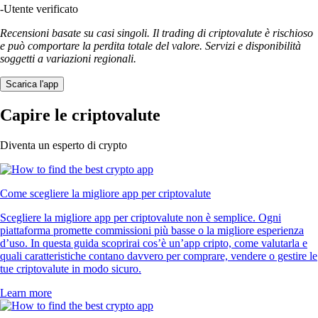
-
Utente verificato
Recensioni basate su casi singoli. Il trading di criptovalute è rischioso
e può comportare la perdita totale del valore. Servizi e disponibilità
soggetti a variazioni regionali.
Scarica l'app
Capire le criptovalute
Diventa un esperto di crypto
Come scegliere la migliore app per criptovalute
Scegliere la migliore app per criptovalute non è semplice. Ogni
piattaforma promette commissioni più basse o la migliore esperienza
d’uso. In questa guida scoprirai cos’è un’app cripto, come valutarla e
quali caratteristiche contano davvero per comprare, vendere o gestire le
tue criptovalute in modo sicuro.
Learn more