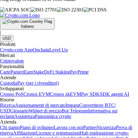
Italiano
|
USD
Prodotti
Crypto.com App
Onchain
Level Up
Mercati
Criptovalute
Funzionalità
Carte
Panieri
Earn
Stake
DeFi Staking
Pay
Prime
Aziende
Custodia
Pay (per i rivenditori)
Sviluppatori
Cronos PoS
Cronos EVM
Cronos zkEVM
Pay SDK
SDK agenti AI
Risorse
Ricerca
Aggiornamenti di mercato
Impara
Convertitore BTC/
USD
Glossario
Widget di prezzo
Bot Telegram
Informativa sui
reclami
Assistenza
Panoramica crypto
Azienda
Chi siamo
Piano di sviluppo
Lavora con noi
Partner
Sicurezza
Prova di
riserva
Affiliazione
Licenze e registrazioni
Hub esplorazione crypto-