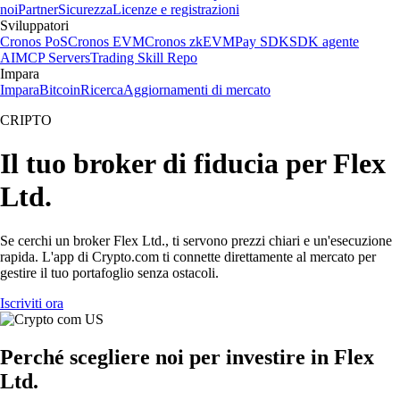
noi
Partner
Sicurezza
Licenze e registrazioni
Sviluppatori
Cronos PoS
Cronos EVM
Cronos zkEVM
Pay SDK
SDK agente
AI
MCP Servers
Trading Skill Repo
Impara
Impara
Bitcoin
Ricerca
Aggiornamenti di mercato
CRIPTO
Il tuo broker di fiducia per Flex
Ltd.
Se cerchi un broker Flex Ltd., ti servono prezzi chiari e un'esecuzione
rapida. L'app di Crypto.com ti connette direttamente al mercato per
gestire il tuo portafoglio senza ostacoli.
Iscriviti ora
Perché scegliere noi per investire in Flex
Ltd.