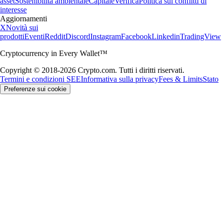
asset
Sostenibilità ambientale
Capitale
Verifica
Politica sui conflitti di
interesse
Aggiornamenti
X
Novità sui
prodotti
Eventi
Reddit
Discord
Instagram
Facebook
Linkedin
TradingView
Cryptocurrency in Every Wallet™
Copyright © 2018-2026 Crypto.com. Tutti i diritti riservati.
Termini e condizioni SEE
Informativa sulla privacy
Fees & Limits
Stato
Preferenze sui cookie