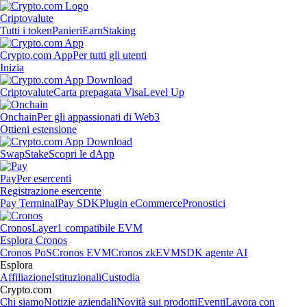
Criptovalute
Tutti i token
Panieri
Earn
Staking
Crypto.com App
Per tutti gli utenti
Inizia
Criptovalute
Carta prepagata Visa
Level Up
Onchain
Per gli appassionati di Web3
Ottieni estensione
Swap
Stake
Scopri le dApp
Pay
Per esercenti
Registrazione esercente
Pay Terminal
Pay SDK
Plugin eCommerce
Pronostici
Cronos
Layer1 compatibile EVM
Esplora Cronos
Cronos PoS
Cronos EVM
Cronos zkEVM
SDK agente AI
Esplora
Affiliazione
Istituzionali
Custodia
Crypto.com
Chi siamo
Notizie aziendali
Novità sui prodotti
Eventi
Lavora con