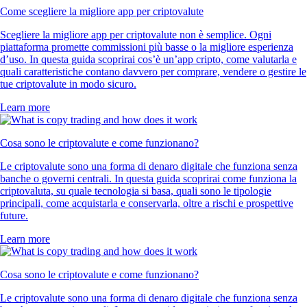
Come scegliere la migliore app per criptovalute
Scegliere la migliore app per criptovalute non è semplice. Ogni
piattaforma promette commissioni più basse o la migliore esperienza
d’uso. In questa guida scoprirai cos’è un’app cripto, come valutarla e
quali caratteristiche contano davvero per comprare, vendere o gestire le
tue criptovalute in modo sicuro.
Learn more
Cosa sono le criptovalute e come funzionano?
Le criptovalute sono una forma di denaro digitale che funziona senza
banche o governi centrali. In questa guida scoprirai come funziona la
criptovaluta, su quale tecnologia si basa, quali sono le tipologie
principali, come acquistarla e conservarla, oltre a rischi e prospettive
future.
Learn more
Cosa sono le criptovalute e come funzionano?
Le criptovalute sono una forma di denaro digitale che funziona senza