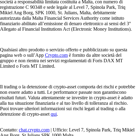
società a responsabilità limitata costituita a Malta, con numero di
registrazione C 90348 e sede legale al Level 7, Spinola Park, Triq
Mikiel Ang Borg, SPK 1000, St. Julians, Malta, debitamente
autorizzata dalla Malta Financial Services Authority come istituto
finanziario abilitato all’emissione di denaro elettronico ai sensi del 3°
Allegato al Financial Institutions Act (Electronic Money Institutions).
Qualsiasi altro prodotto o servizio offerto e pubblicizzato su questa
pagina web o sull’App
Crypto.com
è fornito da altre società del
gruppo e non rientra nei servizi regolamentati di Foris DAX MT
Limited o Foris MT Limited.
Il trading o la detenzione di crypto-asset comporta dei rischi e potrebbe
non essere adatto a tutti. Le performance passate non garantiscono
risultati futuri. Valuta attentamente se investire in crypto-asset è adatto
alla tua situazione finanziaria e al tuo livello di tolleranza al rischio.
Puoi trovare ulteriori informazioni sui rischi legati al trading o alla
detenzione di crypto-asset
qui
.
Contatto:
chat.crypto.com
| Ufficio: Level 7, Spinola Park, Triq Mikiel
Ang Borg, St Julians SPK 1000 Malta.