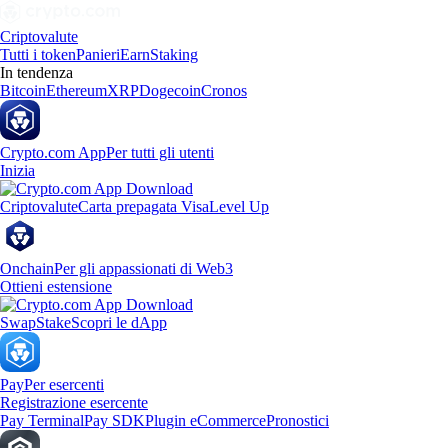
Criptovalute
Tutti i token
Panieri
Earn
Staking
In tendenza
Bitcoin
Ethereum
XRP
Dogecoin
Cronos
Crypto.com App
Per tutti gli utenti
Inizia
Criptovalute
Carta prepagata Visa
Level Up
Onchain
Per gli appassionati di Web3
Ottieni estensione
Swap
Stake
Scopri le dApp
Pay
Per esercenti
Registrazione esercente
Pay Terminal
Pay SDK
Plugin eCommerce
Pronostici