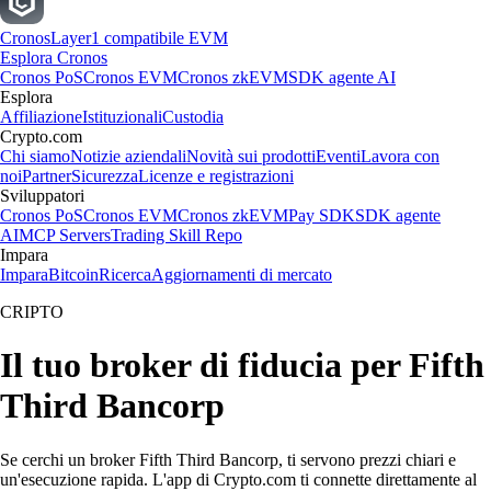
Cronos
Layer1 compatibile EVM
Esplora Cronos
Cronos PoS
Cronos EVM
Cronos zkEVM
SDK agente AI
Esplora
Affiliazione
Istituzionali
Custodia
Crypto.com
Chi siamo
Notizie aziendali
Novità sui prodotti
Eventi
Lavora con
noi
Partner
Sicurezza
Licenze e registrazioni
Sviluppatori
Cronos PoS
Cronos EVM
Cronos zkEVM
Pay SDK
SDK agente
AI
MCP Servers
Trading Skill Repo
Impara
Impara
Bitcoin
Ricerca
Aggiornamenti di mercato
CRIPTO
Il tuo broker di fiducia per Fifth
Third Bancorp
Se cerchi un broker Fifth Third Bancorp, ti servono prezzi chiari e
un'esecuzione rapida. L'app di Crypto.com ti connette direttamente al