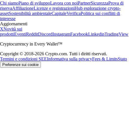
Chi siamo
Piano di sviluppo
Lavora con noi
Partner
Sicurezza
Prova di
riserva
Affiliazione
Licenze e registrazioni
Hub esplorazione crypto-
asset
Sostenibilità ambientale
Capitale
Verifica
Politica sui conflitti di
interesse
Aggiornamenti
X
Novità sui
prodotti
Eventi
Reddit
Discord
Instagram
Facebook
Linkedin
TradingView
Cryptocurrency in Every Wallet™
Copyright © 2018-2026 Crypto.com. Tutti i diritti riservati.
Termini e condizioni SEE
Informativa sulla privacy
Fees & Limits
Stato
Preferenze sui cookie