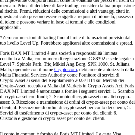
di criptovalute comporta rischi, come la volatilità dei prezzi e i rischi di
mercato. Prima di decidere di fare trading, considera la tua propensione
al rischio. Premi, riduzioni delle commissioni e altri vantaggi citati in
questo articolo possono essere soggetti a requisiti di idoneità, possesso
di token e possono variare in base ai termini e alle condizioni
applicabili.
*Zero commissioni di trading fino al limite di transazioni previsto dal
tuo livello Level Up. Potrebbero applicarsi altre commissioni e spread.
Foris DAX MT Limited è una società a responsabilità limitata
costituita a Malta, con numero di registrazione C 88392 e sede legale a
Level 7, Spinola Park, Triq Mikiel Ang Borg, SPK 1000, St. Julians,
Malta, operante con il nome
Crypto.com
, debitamente autorizzata dalla
Malta Financial Services Authority come Fornitore di servizi di
Crypto-Asset ai sensi del Regolamento 2023/1114 sui Mercati dei
Crypto-Asset, recepito a Malta dal Markets in Crypto Assets Act. Foris
DAX MT Limited è autorizzata a fornire i seguenti servizi: 1. Scambio
di crypto-asset con fondi; 2. Scambio di crypto-asset con altri crypto-
asset; 3. Ricezione e trasmissione di ordini di crypto-asset per conto dei
clienti; 4. Esecuzione di ordini di crypto-asset per conto dei clienti; 5.
Servizi di trasferimento di crypto-asset per conto dei clienti; 6.
Custodia e gestione di crypto-asset per conto dei clienti.
Il conto in contanti è fornito da Foris MT Limited. La carta Visa