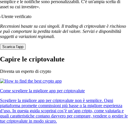
semplice e le notifiche sono personalizzabili. C'è un'ampia scelta di
asset su cui investire».
-
Utente verificato
Recensioni basate su casi singoli. Il trading di criptovalute è rischioso
e può comportare la perdita totale del valore. Servizi e disponibilità
soggetti a variazioni regionali.
Scarica l'app
Capire le criptovalute
Diventa un esperto di crypto
Come scegliere la migliore app per criptovalute
Scegliere la migliore app per criptovalute non è semplice. Ogni
piattaforma promette commissioni più basse o la migliore esperienza
d’uso. In questa guida scoprirai cos’è un’app cripto, come valutarla e
quali caratteristiche contano davvero per comprare, vendere o gestire le
tue criptovalute in modo sicuro.