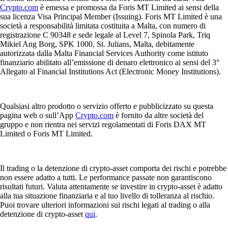
Crypto.com
è emessa e promossa da Foris MT Limited ai sensi della
sua licenza Visa Principal Member (Issuing). Foris MT Limited è una
società a responsabilità limitata costituita a Malta, con numero di
registrazione C 90348 e sede legale al Level 7, Spinola Park, Triq
Mikiel Ang Borg, SPK 1000, St. Julians, Malta, debitamente
autorizzata dalla Malta Financial Services Authority come istituto
finanziario abilitato all’emissione di denaro elettronico ai sensi del 3°
Allegato al Financial Institutions Act (Electronic Money Institutions).
Qualsiasi altro prodotto o servizio offerto e pubblicizzato su questa
pagina web o sull’App
Crypto.com
è fornito da altre società del
gruppo e non rientra nei servizi regolamentati di Foris DAX MT
Limited o Foris MT Limited.
Il trading o la detenzione di crypto-asset comporta dei rischi e potrebbe
non essere adatto a tutti. Le performance passate non garantiscono
risultati futuri. Valuta attentamente se investire in crypto-asset è adatto
alla tua situazione finanziaria e al tuo livello di tolleranza al rischio.
Puoi trovare ulteriori informazioni sui rischi legati al trading o alla
detenzione di crypto-asset
qui
.