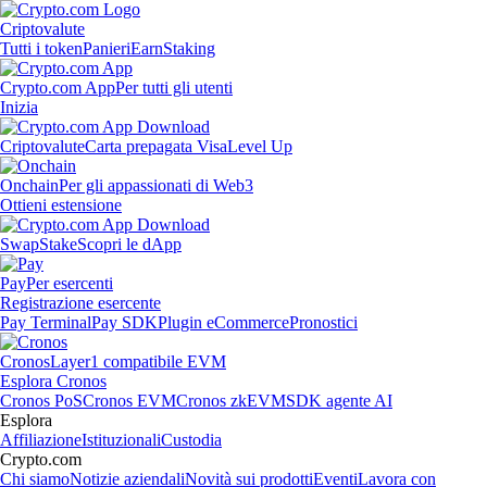
Criptovalute
Tutti i token
Panieri
Earn
Staking
Crypto.com App
Per tutti gli utenti
Inizia
Criptovalute
Carta prepagata Visa
Level Up
Onchain
Per gli appassionati di Web3
Ottieni estensione
Swap
Stake
Scopri le dApp
Pay
Per esercenti
Registrazione esercente
Pay Terminal
Pay SDK
Plugin eCommerce
Pronostici
Cronos
Layer1 compatibile EVM
Esplora Cronos
Cronos PoS
Cronos EVM
Cronos zkEVM
SDK agente AI
Esplora
Affiliazione
Istituzionali
Custodia
Crypto.com
Chi siamo
Notizie aziendali
Novità sui prodotti
Eventi
Lavora con