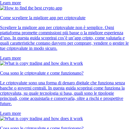
Learn more
Come scegliere la migliore app per criptovalute
Scegliere la migliore app per criptovalute non è semplice. Ogni
piattaforma promette commissioni più basse o la migliore esperienza
d’uso. In questa guida scoprirai cos’è un’app cripto, come valutarla e
quali caratteristiche contano davvero per comprare, vendere o gestire le
tue criptovalute in modo sicuro.
Learn more
Cosa sono le criptovalute e come funzionano?
Le criptovalute sono una forma di denaro digitale che funziona senza
banche o governi centrali. In questa guida scoprirai come funziona la
criptovaluta, su quale tecnologia si basa, quali sono le tipologie
principali, come acquistarla e conservarla, oltre a rischi e prospettive
future.
Learn more
Cosa sono le criptovalute e come funzionano?