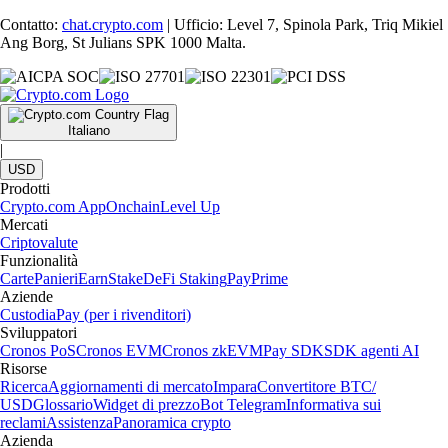
Contatto:
chat.crypto.com
| Ufficio: Level 7, Spinola Park, Triq Mikiel
Ang Borg, St Julians SPK 1000 Malta.
Italiano
|
USD
Prodotti
Crypto.com App
Onchain
Level Up
Mercati
Criptovalute
Funzionalità
Carte
Panieri
Earn
Stake
DeFi Staking
Pay
Prime
Aziende
Custodia
Pay (per i rivenditori)
Sviluppatori
Cronos PoS
Cronos EVM
Cronos zkEVM
Pay SDK
SDK agenti AI
Risorse
Ricerca
Aggiornamenti di mercato
Impara
Convertitore BTC/
USD
Glossario
Widget di prezzo
Bot Telegram
Informativa sui
reclami
Assistenza
Panoramica crypto
Azienda