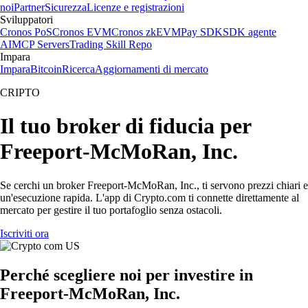
noi
Partner
Sicurezza
Licenze e registrazioni
Sviluppatori
Cronos PoS
Cronos EVM
Cronos zkEVM
Pay SDK
SDK agente
AI
MCP Servers
Trading Skill Repo
Impara
Impara
Bitcoin
Ricerca
Aggiornamenti di mercato
CRIPTO
Il tuo broker di fiducia per
Freeport-McMoRan, Inc.
Se cerchi un broker Freeport-McMoRan, Inc., ti servono prezzi chiari e
un'esecuzione rapida. L'app di Crypto.com ti connette direttamente al
mercato per gestire il tuo portafoglio senza ostacoli.
Iscriviti ora
Perché scegliere noi per investire in
Freeport-McMoRan, Inc.