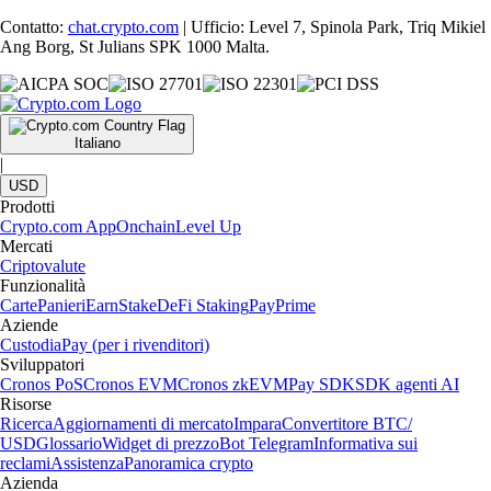
Contatto:
chat.crypto.com
| Ufficio: Level 7, Spinola Park, Triq Mikiel
Ang Borg, St Julians SPK 1000 Malta.
Italiano
|
USD
Prodotti
Crypto.com App
Onchain
Level Up
Mercati
Criptovalute
Funzionalità
Carte
Panieri
Earn
Stake
DeFi Staking
Pay
Prime
Aziende
Custodia
Pay (per i rivenditori)
Sviluppatori
Cronos PoS
Cronos EVM
Cronos zkEVM
Pay SDK
SDK agenti AI
Risorse
Ricerca
Aggiornamenti di mercato
Impara
Convertitore BTC/
USD
Glossario
Widget di prezzo
Bot Telegram
Informativa sui
reclami
Assistenza
Panoramica crypto
Azienda