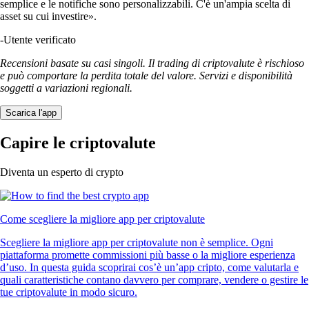
semplice e le notifiche sono personalizzabili. C'è un'ampia scelta di
asset su cui investire».
-
Utente verificato
Recensioni basate su casi singoli. Il trading di criptovalute è rischioso
e può comportare la perdita totale del valore. Servizi e disponibilità
soggetti a variazioni regionali.
Scarica l'app
Capire le criptovalute
Diventa un esperto di crypto
Come scegliere la migliore app per criptovalute
Scegliere la migliore app per criptovalute non è semplice. Ogni
piattaforma promette commissioni più basse o la migliore esperienza
d’uso. In questa guida scoprirai cos’è un’app cripto, come valutarla e
quali caratteristiche contano davvero per comprare, vendere o gestire le
tue criptovalute in modo sicuro.