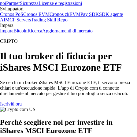
noi
Partner
Sicurezza
Licenze e registrazioni
Sviluppatori
Cronos PoS
Cronos EVM
Cronos zkEVM
Pay SDK
SDK agente
AI
MCP Servers
Trading Skill Repo
Impara
Impara
Bitcoin
Ricerca
Aggiornamenti di mercato
CRIPTO
Il tuo broker di fiducia per
iShares MSCI Eurozone ETF
Se cerchi un broker iShares MSCI Eurozone ETF, ti servono prezzi
chiari e un'esecuzione rapida. L'app di Crypto.com ti connette
direttamente al mercato per gestire il tuo portafoglio senza ostacoli.
Iscriviti ora
Perché scegliere noi per investire in
iShares MSCI Eurozone ETF