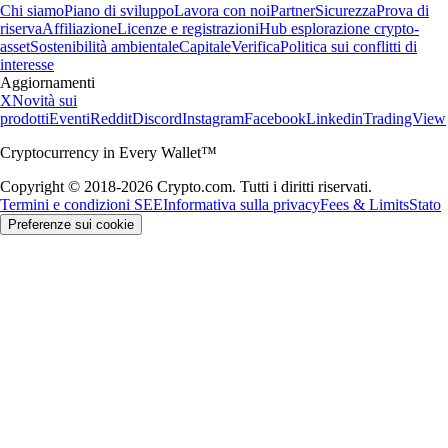
Chi siamo
Piano di sviluppo
Lavora con noi
Partner
Sicurezza
Prova di
riserva
Affiliazione
Licenze e registrazioni
Hub esplorazione crypto-
asset
Sostenibilità ambientale
Capitale
Verifica
Politica sui conflitti di
interesse
Aggiornamenti
X
Novità sui
prodotti
Eventi
Reddit
Discord
Instagram
Facebook
Linkedin
TradingView
Cryptocurrency in Every Wallet™
Copyright © 2018-2026 Crypto.com. Tutti i diritti riservati.
Termini e condizioni SEE
Informativa sulla privacy
Fees & Limits
Stato
Preferenze sui cookie