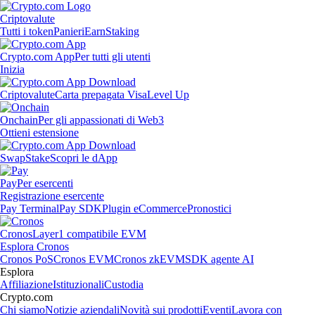
Criptovalute
Tutti i token
Panieri
Earn
Staking
Crypto.com App
Per tutti gli utenti
Inizia
Criptovalute
Carta prepagata Visa
Level Up
Onchain
Per gli appassionati di Web3
Ottieni estensione
Swap
Stake
Scopri le dApp
Pay
Per esercenti
Registrazione esercente
Pay Terminal
Pay SDK
Plugin eCommerce
Pronostici
Cronos
Layer1 compatibile EVM
Esplora Cronos
Cronos PoS
Cronos EVM
Cronos zkEVM
SDK agente AI
Esplora
Affiliazione
Istituzionali
Custodia
Crypto.com
Chi siamo
Notizie aziendali
Novità sui prodotti
Eventi
Lavora con