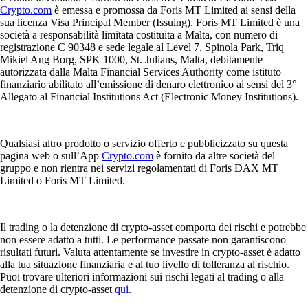
Crypto.com
è emessa e promossa da Foris MT Limited ai sensi della
sua licenza Visa Principal Member (Issuing). Foris MT Limited è una
società a responsabilità limitata costituita a Malta, con numero di
registrazione C 90348 e sede legale al Level 7, Spinola Park, Triq
Mikiel Ang Borg, SPK 1000, St. Julians, Malta, debitamente
autorizzata dalla Malta Financial Services Authority come istituto
finanziario abilitato all’emissione di denaro elettronico ai sensi del 3°
Allegato al Financial Institutions Act (Electronic Money Institutions).
Qualsiasi altro prodotto o servizio offerto e pubblicizzato su questa
pagina web o sull’App
Crypto.com
è fornito da altre società del
gruppo e non rientra nei servizi regolamentati di Foris DAX MT
Limited o Foris MT Limited.
Il trading o la detenzione di crypto-asset comporta dei rischi e potrebbe
non essere adatto a tutti. Le performance passate non garantiscono
risultati futuri. Valuta attentamente se investire in crypto-asset è adatto
alla tua situazione finanziaria e al tuo livello di tolleranza al rischio.
Puoi trovare ulteriori informazioni sui rischi legati al trading o alla
detenzione di crypto-asset
qui
.