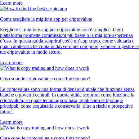
Learn more
Come scegliere la migliore app per criptovalute
Scegliere la migliore app per criptovalute non è semplice. Ogni
piattaforma promette commissioni più basse o la migliore esperienza
d’uso. In questa guida scoprirai cos’è un’app cripto, come valutarla e
quali caratteristiche contano davvero per comprare, vendere o gestire le
tue criptovalute in modo sicuro.
Learn more
Cosa sono le criptovalute e come funzionano?
Le criptovalute sono una forma di denaro digitale che funziona senza
banche o governi centrali. In questa guida scoprirai come funziona la
criptovaluta, su quale tecnologia si basa, quali sono le tipologie
principali, come acquistarla e conservarla, oltre a rischi e prospettive
future.
Learn more
Cosa sono le criptovalute e come funzionano?