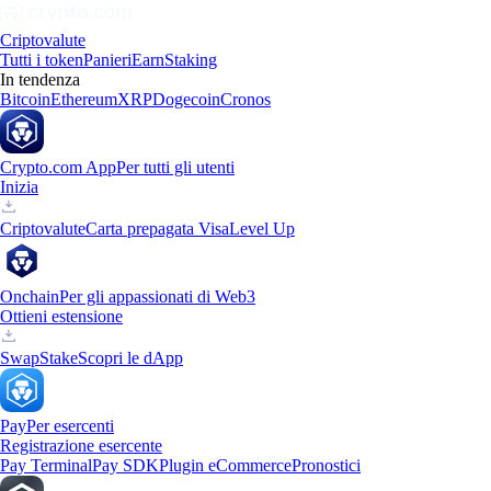
Criptovalute
Tutti i token
Panieri
Earn
Staking
In tendenza
Bitcoin
Ethereum
XRP
Dogecoin
Cronos
Crypto.com App
Per tutti gli utenti
Inizia
Criptovalute
Carta prepagata Visa
Level Up
Onchain
Per gli appassionati di Web3
Ottieni estensione
Swap
Stake
Scopri le dApp
Pay
Per esercenti
Registrazione esercente
Pay Terminal
Pay SDK
Plugin eCommerce
Pronostici