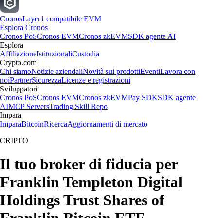
Cronos
Layer1 compatibile EVM
Esplora Cronos
Cronos PoS
Cronos EVM
Cronos zkEVM
SDK agente AI
Esplora
Affiliazione
Istituzionali
Custodia
Crypto.com
Chi siamo
Notizie aziendali
Novità sui prodotti
Eventi
Lavora con
noi
Partner
Sicurezza
Licenze e registrazioni
Sviluppatori
Cronos PoS
Cronos EVM
Cronos zkEVM
Pay SDK
SDK agente
AI
MCP Servers
Trading Skill Repo
Impara
Impara
Bitcoin
Ricerca
Aggiornamenti di mercato
CRIPTO
Il tuo broker di fiducia per
Franklin Templeton Digital
Holdings Trust Shares of