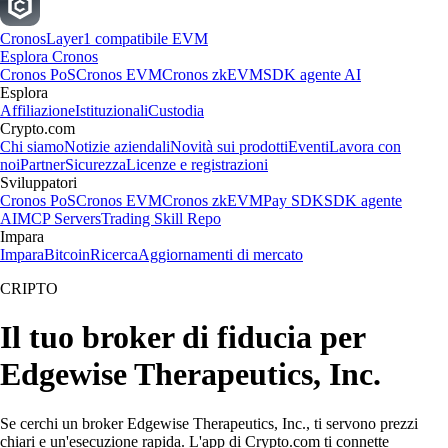
Cronos
Layer1 compatibile EVM
Esplora Cronos
Cronos PoS
Cronos EVM
Cronos zkEVM
SDK agente AI
Esplora
Affiliazione
Istituzionali
Custodia
Crypto.com
Chi siamo
Notizie aziendali
Novità sui prodotti
Eventi
Lavora con
noi
Partner
Sicurezza
Licenze e registrazioni
Sviluppatori
Cronos PoS
Cronos EVM
Cronos zkEVM
Pay SDK
SDK agente
AI
MCP Servers
Trading Skill Repo
Impara
Impara
Bitcoin
Ricerca
Aggiornamenti di mercato
CRIPTO
Il tuo broker di fiducia per
Edgewise Therapeutics, Inc.
Se cerchi un broker Edgewise Therapeutics, Inc., ti servono prezzi
chiari e un'esecuzione rapida. L'app di Crypto.com ti connette