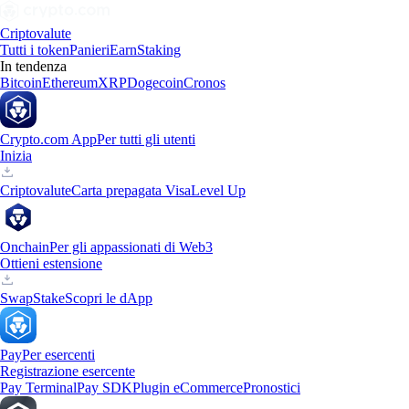
Criptovalute
Tutti i token
Panieri
Earn
Staking
In tendenza
Bitcoin
Ethereum
XRP
Dogecoin
Cronos
Crypto.com App
Per tutti gli utenti
Inizia
Criptovalute
Carta prepagata Visa
Level Up
Onchain
Per gli appassionati di Web3
Ottieni estensione
Swap
Stake
Scopri le dApp
Pay
Per esercenti
Registrazione esercente
Pay Terminal
Pay SDK
Plugin eCommerce
Pronostici