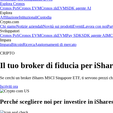
Esplora Cronos
Cronos PoS
Cronos EVM
Cronos zkEVM
SDK agente AI
Esplora
Affiliazione
Istituzionali
Custodia
Crypto.com
Chi siamo
Notizie aziendali
Novità sui prodotti
Eventi
Lavora con noi
Par
Sviluppatori
Cronos PoS
Cronos EVM
Cronos zkEVM
Pay SDK
SDK agente AI
MCP
Impara
Impara
Bitcoin
Ricerca
Aggiornamenti di mercato
CRIPTO
Il tuo broker di fiducia per iS
Se cerchi un broker iShares MSCI Singapore ETF, ti servono prezzi chiar
Iscriviti ora
Perché scegliere noi per investire in iSha