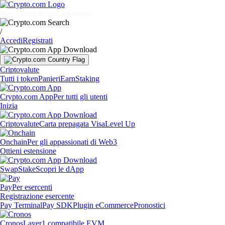
Mercati
Privati
Aziende
Scopri
/
Accedi
Registrati
Criptovalute
Tutti i token
Panieri
Earn
Staking
Crypto.com App
Per tutti gli utenti
Inizia
Criptovalute
Carta prepagata Visa
Level Up
Onchain
Per gli appassionati di Web3
Ottieni estensione
Swap
Stake
Scopri le dApp
Pay
Per esercenti
Registrazione esercente
Pay Terminal
Pay SDK
Plugin eCommerce
Pronostici
Cronos
Layer1 compatibile EVM