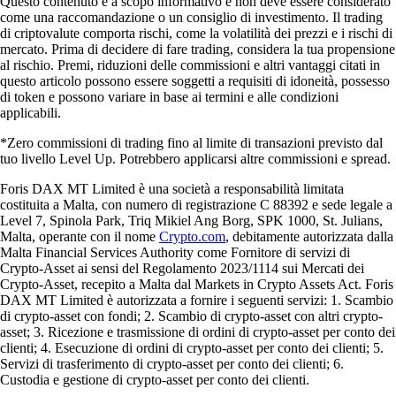
Questo contenuto è a scopo informativo e non deve essere considerato
come una raccomandazione o un consiglio di investimento. Il trading
di criptovalute comporta rischi, come la volatilità dei prezzi e i rischi di
mercato. Prima di decidere di fare trading, considera la tua propensione
al rischio. Premi, riduzioni delle commissioni e altri vantaggi citati in
questo articolo possono essere soggetti a requisiti di idoneità, possesso
di token e possono variare in base ai termini e alle condizioni
applicabili.
*Zero commissioni di trading fino al limite di transazioni previsto dal
tuo livello Level Up. Potrebbero applicarsi altre commissioni e spread.
Foris DAX MT Limited è una società a responsabilità limitata
costituita a Malta, con numero di registrazione C 88392 e sede legale a
Level 7, Spinola Park, Triq Mikiel Ang Borg, SPK 1000, St. Julians,
Malta, operante con il nome
Crypto.com
, debitamente autorizzata dalla
Malta Financial Services Authority come Fornitore di servizi di
Crypto-Asset ai sensi del Regolamento 2023/1114 sui Mercati dei
Crypto-Asset, recepito a Malta dal Markets in Crypto Assets Act. Foris
DAX MT Limited è autorizzata a fornire i seguenti servizi: 1. Scambio
di crypto-asset con fondi; 2. Scambio di crypto-asset con altri crypto-
asset; 3. Ricezione e trasmissione di ordini di crypto-asset per conto dei
clienti; 4. Esecuzione di ordini di crypto-asset per conto dei clienti; 5.
Servizi di trasferimento di crypto-asset per conto dei clienti; 6.
Custodia e gestione di crypto-asset per conto dei clienti.