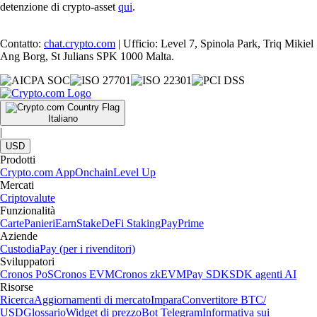
detenzione di crypto-asset
qui
.
Contatto:
chat.crypto.com
| Ufficio: Level 7, Spinola Park, Triq Mikiel
Ang Borg, St Julians SPK 1000 Malta.
Italiano
|
USD
Prodotti
Crypto.com App
Onchain
Level Up
Mercati
Criptovalute
Funzionalità
Carte
Panieri
Earn
Stake
DeFi Staking
Pay
Prime
Aziende
Custodia
Pay (per i rivenditori)
Sviluppatori
Cronos PoS
Cronos EVM
Cronos zkEVM
Pay SDK
SDK agenti AI
Risorse
Ricerca
Aggiornamenti di mercato
Impara
Convertitore BTC/
USD
Glossario
Widget di prezzo
Bot Telegram
Informativa sui