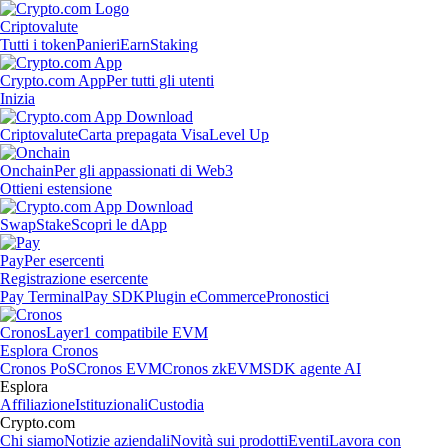
Criptovalute
Tutti i token
Panieri
Earn
Staking
Crypto.com App
Per tutti gli utenti
Inizia
Criptovalute
Carta prepagata Visa
Level Up
Onchain
Per gli appassionati di Web3
Ottieni estensione
Swap
Stake
Scopri le dApp
Pay
Per esercenti
Registrazione esercente
Pay Terminal
Pay SDK
Plugin eCommerce
Pronostici
Cronos
Layer1 compatibile EVM
Esplora Cronos
Cronos PoS
Cronos EVM
Cronos zkEVM
SDK agente AI
Esplora
Affiliazione
Istituzionali
Custodia
Crypto.com
Chi siamo
Notizie aziendali
Novità sui prodotti
Eventi
Lavora con