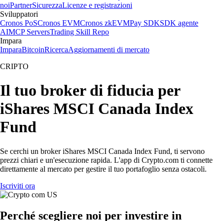
noi
Partner
Sicurezza
Licenze e registrazioni
Sviluppatori
Cronos PoS
Cronos EVM
Cronos zkEVM
Pay SDK
SDK agente
AI
MCP Servers
Trading Skill Repo
Impara
Impara
Bitcoin
Ricerca
Aggiornamenti di mercato
CRIPTO
Il tuo broker di fiducia per
iShares MSCI Canada Index
Fund
Se cerchi un broker iShares MSCI Canada Index Fund, ti servono
prezzi chiari e un'esecuzione rapida. L'app di Crypto.com ti connette
direttamente al mercato per gestire il tuo portafoglio senza ostacoli.
Iscriviti ora
Perché scegliere noi per investire in