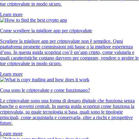
tue criptovalute in modo sicuro.
Learn more
Come scegliere la migliore app per criptovalute
Scegliere la migliore app per criptovalute non è semplice. Ogni
piattaforma promette commissioni più basse o la migliore esperienza
d’uso. In questa guida scoprirai cos’è un’app cripto, come valutarla e
quali caratteristiche contano davvero per comprare, vendere o gestire le
tue criptovalute in modo sicuro.
Learn more
Cosa sono le criptovalute e come funzionano?
Le criptovalute sono una forma di denaro digitale che funziona senza
banche o governi centrali. In questa guida scoprirai come funziona la
criptovaluta, su quale tecnologia si basa, quali sono le tipologie
principali, come acquistarla e conservarla, oltre a rischi e prospettive
future.
Learn more