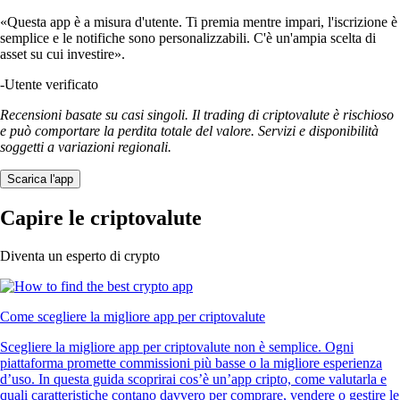
«Questa app è a misura d'utente. Ti premia mentre impari, l'iscrizione è
semplice e le notifiche sono personalizzabili. C'è un'ampia scelta di
asset su cui investire».
-
Utente verificato
Recensioni basate su casi singoli. Il trading di criptovalute è rischioso
e può comportare la perdita totale del valore. Servizi e disponibilità
soggetti a variazioni regionali.
Scarica l'app
Capire le criptovalute
Diventa un esperto di crypto
Come scegliere la migliore app per criptovalute
Scegliere la migliore app per criptovalute non è semplice. Ogni
piattaforma promette commissioni più basse o la migliore esperienza
d’uso. In questa guida scoprirai cos’è un’app cripto, come valutarla e
quali caratteristiche contano davvero per comprare, vendere o gestire le