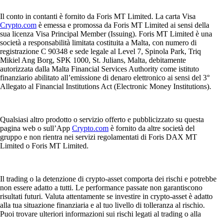
Il conto in contanti è fornito da Foris MT Limited. La carta Visa
Crypto.com
è emessa e promossa da Foris MT Limited ai sensi della
sua licenza Visa Principal Member (Issuing). Foris MT Limited è una
società a responsabilità limitata costituita a Malta, con numero di
registrazione C 90348 e sede legale al Level 7, Spinola Park, Triq
Mikiel Ang Borg, SPK 1000, St. Julians, Malta, debitamente
autorizzata dalla Malta Financial Services Authority come istituto
finanziario abilitato all’emissione di denaro elettronico ai sensi del 3°
Allegato al Financial Institutions Act (Electronic Money Institutions).
Qualsiasi altro prodotto o servizio offerto e pubblicizzato su questa
pagina web o sull’App
Crypto.com
è fornito da altre società del
gruppo e non rientra nei servizi regolamentati di Foris DAX MT
Limited o Foris MT Limited.
Il trading o la detenzione di crypto-asset comporta dei rischi e potrebbe
non essere adatto a tutti. Le performance passate non garantiscono
risultati futuri. Valuta attentamente se investire in crypto-asset è adatto
alla tua situazione finanziaria e al tuo livello di tolleranza al rischio.
Puoi trovare ulteriori informazioni sui rischi legati al trading o alla