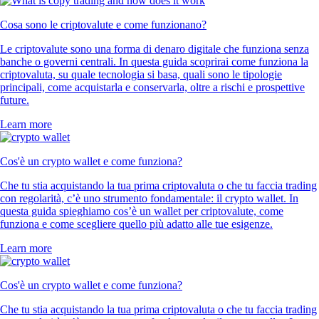
Cosa sono le criptovalute e come funzionano?
Le criptovalute sono una forma di denaro digitale che funziona senza
banche o governi centrali. In questa guida scoprirai come funziona la
criptovaluta, su quale tecnologia si basa, quali sono le tipologie
principali, come acquistarla e conservarla, oltre a rischi e prospettive
future.
Learn more
Cos'è un crypto wallet e come funziona?
Che tu stia acquistando la tua prima criptovaluta o che tu faccia trading
con regolarità, c’è uno strumento fondamentale: il crypto wallet. In
questa guida spieghiamo cos’è un wallet per criptovalute, come
funziona e come scegliere quello più adatto alle tue esigenze.
Learn more
Cos'è un crypto wallet e come funziona?
Che tu stia acquistando la tua prima criptovaluta o che tu faccia trading