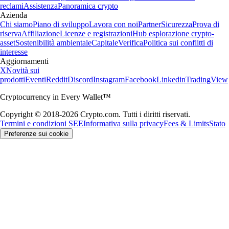
reclami
Assistenza
Panoramica crypto
Azienda
Chi siamo
Piano di sviluppo
Lavora con noi
Partner
Sicurezza
Prova di
riserva
Affiliazione
Licenze e registrazioni
Hub esplorazione crypto-
asset
Sostenibilità ambientale
Capitale
Verifica
Politica sui conflitti di
interesse
Aggiornamenti
X
Novità sui
prodotti
Eventi
Reddit
Discord
Instagram
Facebook
Linkedin
TradingView
Cryptocurrency in Every Wallet™
Copyright © 2018-2026 Crypto.com. Tutti i diritti riservati.
Termini e condizioni SEE
Informativa sulla privacy
Fees & Limits
Stato
Preferenze sui cookie