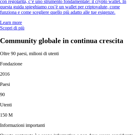
con regolarità, c’è uno strumento fondamentale: il crypto wallet. In
questa guida spieghiamo cos’è un wallet per criptovalute, come
funziona e come scegliere quello più adatto alle tue esigenze.
Learn more
Scopri di più
Community globale in continua crescita
Oltre 90 paesi, milioni di utenti
Fondazione
2016
Paesi
90
Utenti
150 M
Informazioni importanti