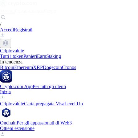
Mercati
Privati
Aziende
Scopri
/
Accedi
Registrati
Criptovalute
Tutti i token
Panieri
Earn
Staking
In tendenza
Bitcoin
Ethereum
XRP
Dogecoin
Cronos
Crypto.com App
Per tutti gli utenti
Inizia
Criptovalute
Carta prepagata Visa
Level Up
Onchain
Per gli appassionati di Web3
Ottieni estensione