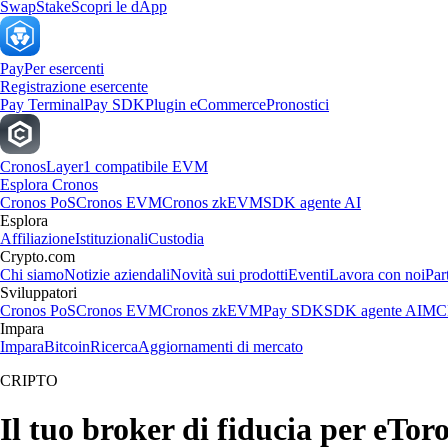
Swap
Stake
Scopri le dApp
Pay
Per esercenti
Registrazione esercente
Pay Terminal
Pay SDK
Plugin eCommerce
Pronostici
Cronos
Layer1 compatibile EVM
Esplora Cronos
Cronos PoS
Cronos EVM
Cronos zkEVM
SDK agente AI
Esplora
Affiliazione
Istituzionali
Custodia
Crypto.com
Chi siamo
Notizie aziendali
Novità sui prodotti
Eventi
Lavora con noi
Par
Sviluppatori
Cronos PoS
Cronos EVM
Cronos zkEVM
Pay SDK
SDK agente AI
MCP
Impara
Impara
Bitcoin
Ricerca
Aggiornamenti di mercato
CRIPTO
Il tuo broker di fiducia per eTo