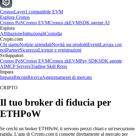
Cronos
Layer1 compatibile EVM
Esplora Cronos
Cronos PoS
Cronos EVM
Cronos zkEVM
SDK agente AI
Esplora
Affiliazione
Istituzionali
Custodia
Crypto.com
Chi siamo
Notizie aziendali
Novità sui prodotti
Eventi
Lavora con
noi
Partner
Sicurezza
Licenze e registrazioni
Sviluppatori
Cronos PoS
Cronos EVM
Cronos zkEVM
Pay SDK
SDK agente
AI
MCP Servers
Trading Skill Repo
Impara
Impara
Bitcoin
Ricerca
Aggiornamenti di mercato
CRIPTO
Il tuo broker di fiducia per
ETHPoW
Se cerchi un broker ETHPoW, ti servono prezzi chiari e un'esecuzione
rapida. L'app di Crypto.com ti connette direttamente al mercato per