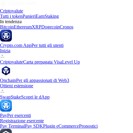
Criptovalute
Tutti i token
Panieri
Earn
Staking
In tendenza
Bitcoin
Ethereum
XRP
Dogecoin
Cronos
Crypto.com App
Per tutti gli utenti
Inizia
Criptovalute
Carta prepagata Visa
Level Up
Onchain
Per gli appassionati di Web3
Ottieni estensione
Swap
Stake
Scopri le dApp
Pay
Per esercenti
Registrazione esercente
Pay Terminal
Pay SDK
Plugin eCommerce
Pronostici