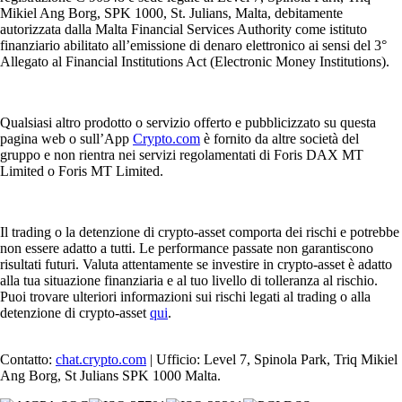
Mikiel Ang Borg, SPK 1000, St. Julians, Malta, debitamente
autorizzata dalla Malta Financial Services Authority come istituto
finanziario abilitato all’emissione di denaro elettronico ai sensi del 3°
Allegato al Financial Institutions Act (Electronic Money Institutions).
Qualsiasi altro prodotto o servizio offerto e pubblicizzato su questa
pagina web o sull’App
Crypto.com
è fornito da altre società del
gruppo e non rientra nei servizi regolamentati di Foris DAX MT
Limited o Foris MT Limited.
Il trading o la detenzione di crypto-asset comporta dei rischi e potrebbe
non essere adatto a tutti. Le performance passate non garantiscono
risultati futuri. Valuta attentamente se investire in crypto-asset è adatto
alla tua situazione finanziaria e al tuo livello di tolleranza al rischio.
Puoi trovare ulteriori informazioni sui rischi legati al trading o alla
detenzione di crypto-asset
qui
.
Contatto:
chat.crypto.com
| Ufficio: Level 7, Spinola Park, Triq Mikiel
Ang Borg, St Julians SPK 1000 Malta.