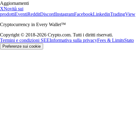
Aggiornamenti
X
Novità sui
prodotti
Eventi
Reddit
Discord
Instagram
Facebook
Linkedin
TradingView
Cryptocurrency in Every Wallet™
Copyright © 2018-2026 Crypto.com. Tutti i diritti riservati.
Termini e condizioni SEE
Informativa sulla privacy
Fees & Limits
Stato
Preferenze sui cookie