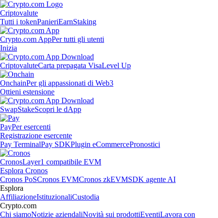
Criptovalute
Tutti i token
Panieri
Earn
Staking
Crypto.com App
Per tutti gli utenti
Inizia
Criptovalute
Carta prepagata Visa
Level Up
Onchain
Per gli appassionati di Web3
Ottieni estensione
Swap
Stake
Scopri le dApp
Pay
Per esercenti
Registrazione esercente
Pay Terminal
Pay SDK
Plugin eCommerce
Pronostici
Cronos
Layer1 compatibile EVM
Esplora Cronos
Cronos PoS
Cronos EVM
Cronos zkEVM
SDK agente AI
Esplora
Affiliazione
Istituzionali
Custodia
Crypto.com
Chi siamo
Notizie aziendali
Novità sui prodotti
Eventi
Lavora con