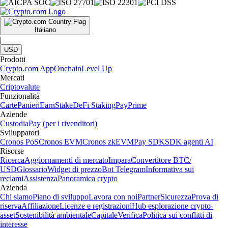
Italiano
|
USD
Prodotti
Crypto.com App
Onchain
Level Up
Mercati
Criptovalute
Funzionalità
Carte
Panieri
Earn
Stake
DeFi Staking
Pay
Prime
Aziende
Custodia
Pay (per i rivenditori)
Sviluppatori
Cronos PoS
Cronos EVM
Cronos zkEVM
Pay SDK
SDK agenti AI
Risorse
Ricerca
Aggiornamenti di mercato
Impara
Convertitore BTC/
USD
Glossario
Widget di prezzo
Bot Telegram
Informativa sui
reclami
Assistenza
Panoramica crypto
Azienda
Chi siamo
Piano di sviluppo
Lavora con noi
Partner
Sicurezza
Prova di
riserva
Affiliazione
Licenze e registrazioni
Hub esplorazione crypto-
asset
Sostenibilità ambientale
Capitale
Verifica
Politica sui conflitti di
interesse