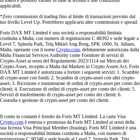
di token e possono variare in base ai termini e alle condizioni
applicabili.
*Zero commissioni di trading fino al limite di transazioni previsto dal
tuo livello Level Up. Potrebbero applicarsi altre commissioni e spread.
Foris DAX MT Limited è una società a responsabilità limitata
costituita a Malta, con numero di registrazione C 88392 e sede legale a
Level 7, Spinola Park, Triq Mikiel Ang Borg, SPK 1000, St. Julians,
Malta, operante con il nome
Crypto.com
, debitamente autorizzata dalla
Malta Financial Services Authority come Fornitore di servizi di
Crypto-Asset ai sensi del Regolamento 2023/1114 sui Mercati dei
Crypto-Asset, recepito a Malta dal Markets in Crypto Assets Act. Foris
DAX MT Limited è autorizzata a fornire i seguenti servizi: 1. Scambio
di crypto-asset con fondi; 2. Scambio di crypto-asset con altri crypto-
asset; 3. Ricezione e trasmissione di ordini di crypto-asset per conto dei
clienti; 4. Esecuzione di ordini di crypto-asset per conto dei clienti; 5.
Servizi di trasferimento di crypto-asset per conto dei clienti; 6.
Custodia e gestione di crypto-asset per conto dei clienti.
Il conto in contanti è fornito da Foris MT Limited. La carta Visa
Crypto.com
è emessa e promossa da Foris MT Limited ai sensi della
sua licenza Visa Principal Member (Issuing). Foris MT Limited è una
società a responsabilità limitata costituita a Malta, con numero di
registrazione C 90348 e sede legale al Level 7, Spinola Park, Triq