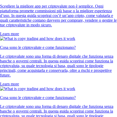
Scegliere la migliore app per criptovalute non è semplice. Ogni
piattaforma promette commissioni più basse o la migliore esperienza
d’uso. In questa guida scoprirai cos’è un’app cripto, come valutarla e
quali caratteristiche contano davvero per comprare, vendere o gestire le
tue criptovalute in modo sicuro.
Learn more
Cosa sono le criptovalute e come funzionano?
Le criptovalute sono una forma di denaro digitale che funziona senza
banche o governi centrali. In questa guida scoprirai come funziona la
criptovaluta, su quale tecnologia si basa, quali sono le tipologie
principali, come acquistarla e conservarla, oltre a rischi e prospettive
future.
Learn more
Cosa sono le criptovalute e come funzionano?
Le criptovalute sono una forma di denaro digitale che funziona senza
banche o governi centrali. In questa guida scoprirai come funziona la
criptovaluta, su quale tecnologia si basa, quali sono le tipologie