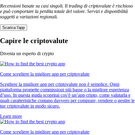
Recensioni basate su casi singoli. Il trading di criptovalute è rischioso
e può comportare la perdita totale del valore. Servizi e disponibilità
soggetti a variazioni regionali.
Scarica l'app
Capire le criptovalute
Diventa un esperto di crypto
Come scegliere la migliore app per criptovalute
Scegliere la migliore app per criptovalute non è semplice. Ogni
piattaforma promette commissioni più basse o la migliore esperienza
d’uso. In questa guida scoprirai cos’è un’app cripto, come valutarla e
quali caratteristiche contano davvero per comprare, vendere o gestire le
tue criptovalute in modo sicuro.
Learn more
Come scegliere la migliore app per criptovalute