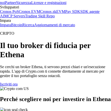
noi
Partner
Sicurezza
Licenze e registrazioni
Sviluppatori
Cronos PoS
Cronos EVM
Cronos zkEVM
Pay SDK
SDK agente
AI
MCP Servers
Trading Skill Repo
Impara
Impara
Bitcoin
Ricerca
Aggiornamenti di mercato
CRIPTO
Il tuo broker di fiducia per
Ethena
Se cerchi un broker Ethena, ti servono prezzi chiari e un'esecuzione
rapida. L'app di Crypto.com ti connette direttamente al mercato per
gestire il tuo portafoglio senza ostacoli.
Iscriviti ora
Perché scegliere noi per investire in Ethena