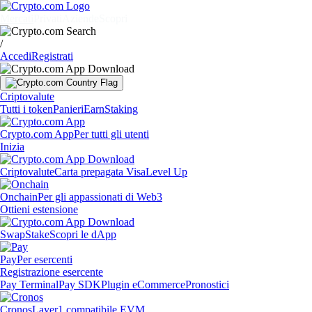
Mercati
Privati
Aziende
Scopri
/
Accedi
Registrati
Criptovalute
Tutti i token
Panieri
Earn
Staking
Crypto.com App
Per tutti gli utenti
Inizia
Criptovalute
Carta prepagata Visa
Level Up
Onchain
Per gli appassionati di Web3
Ottieni estensione
Swap
Stake
Scopri le dApp
Pay
Per esercenti
Registrazione esercente
Pay Terminal
Pay SDK
Plugin eCommerce
Pronostici
Cronos
Layer1 compatibile EVM