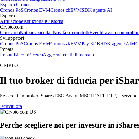
Esplora Cronos
Cronos PoS
Cronos EVM
Cronos zkEVM
SDK agente AI
Esplora
Affiliazione
Istituzionali
Custodia
Crypto.com
Chi siamo
Notizie aziendali
Novità sui prodotti
Eventi
Lavora con noi
Par
Sviluppatori
Cronos PoS
Cronos EVM
Cronos zkEVM
Pay SDK
SDK agente AI
MCP
Impara
Impara
Bitcoin
Ricerca
Aggiornamenti di mercato
CRIPTO
Il tuo broker di fiducia per i
Se cerchi un broker iShares ESG Aware MSCI EAFE ETF, ti servono prezzi
Iscriviti ora
Perché scegliere noi per investire in iS