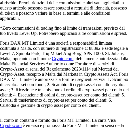
al rischio. Premi, riduzioni delle commissioni e altri vantaggi citati in
questo articolo possono essere soggetti a requisiti di idoneità, possesso
di token e possono variare in base ai termini e alle condizioni
applicabili.
*Zero commissioni di trading fino al limite di transazioni previsto dal
tuo livello Level Up. Potrebbero applicarsi altre commissioni e spread.
Foris DAX MT Limited è una società a responsabilità limitata
costituita a Malta, con numero di registrazione C 88392 e sede legale a
Level 7, Spinola Park, Triq Mikiel Ang Borg, SPK 1000, St. Julians,
Malta, operante con il nome
Crypto.com
, debitamente autorizzata dalla
Malta Financial Services Authority come Fornitore di servizi di
Crypto-Asset ai sensi del Regolamento 2023/1114 sui Mercati dei
Crypto-Asset, recepito a Malta dal Markets in Crypto Assets Act. Foris
DAX MT Limited è autorizzata a fornire i seguenti servizi: 1. Scambio
di crypto-asset con fondi; 2. Scambio di crypto-asset con altri crypto-
asset; 3. Ricezione e trasmissione di ordini di crypto-asset per conto dei
clienti; 4. Esecuzione di ordini di crypto-asset per conto dei clienti; 5.
Servizi di trasferimento di crypto-asset per conto dei clienti; 6.
Custodia e gestione di crypto-asset per conto dei clienti.
Il conto in contanti è fornito da Foris MT Limited. La carta Visa
Crypto.com
è emessa e promossa da Foris MT Limited ai sensi della