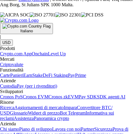
Ang Borg, St Julians SPK 1000 Malta.
Italiano
|
USD
Prodotti
Crypto.com App
Onchain
Level Up
Mercati
Criptovalute
Funzionalità
Carte
Panieri
Earn
Stake
DeFi Staking
Pay
Prime
Aziende
Custodia
Pay (per i rivenditori)
Sviluppatori
Cronos PoS
Cronos EVM
Cronos zkEVM
Pay SDK
SDK agenti AI
Risorse
Ricerca
Aggiornamenti di mercato
Impara
Convertitore BTC/
USD
Glossario
Widget di prezzo
Bot Telegram
Informativa sui
reclami
Assistenza
Panoramica crypto
Azienda
Chi siamo
Piano di sviluppo
Lavora con noi
Partner
Sicurezza
Prova di