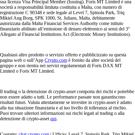
sua licenza Visa Principal Member (Issuing). Foris MT Limited è una
società a responsabilità limitata costituita a Malta, con numero di
registrazione C 90348 e sede legale al Level 7, Spinola Park, Triq
Mikiel Ang Borg, SPK 1000, St. Julians, Malta, debitamente
autorizzata dalla Malta Financial Services Authority come istituto
finanziario abilitato all’emissione di denaro elettronico ai sensi del 3°
Allegato al Financial Institutions Act (Electronic Money Institutions).
Qualsiasi altro prodotto o servizio offerto e pubblicizzato su questa
pagina web o sull’App
Crypto.com
è fornito da altre società del
gruppo e non rientra nei servizi regolamentati di Foris DAX MT
Limited o Foris MT Limited.
Il trading o la detenzione di crypto-asset comporta dei rischi e potrebbe
non essere adatto a tutti. Le performance passate non garantiscono
risultati futuri. Valuta attentamente se investire in crypto-asset è adatto
alla tua situazione finanziaria e al tuo livello di tolleranza al rischio.
Puoi trovare ulteriori informazioni sui rischi legati al trading o alla
detenzione di crypto-asset
qui
.
Contatto:
chat.crypto.com
| Ufficio: Level 7, Spinola Park, Triq Mikiel