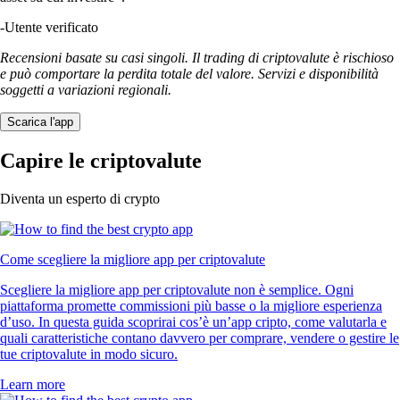
-
Utente verificato
Recensioni basate su casi singoli. Il trading di criptovalute è rischioso
e può comportare la perdita totale del valore. Servizi e disponibilità
soggetti a variazioni regionali.
Scarica l'app
Capire le criptovalute
Diventa un esperto di crypto
Come scegliere la migliore app per criptovalute
Scegliere la migliore app per criptovalute non è semplice. Ogni
piattaforma promette commissioni più basse o la migliore esperienza
d’uso. In questa guida scoprirai cos’è un’app cripto, come valutarla e
quali caratteristiche contano davvero per comprare, vendere o gestire le
tue criptovalute in modo sicuro.
Learn more