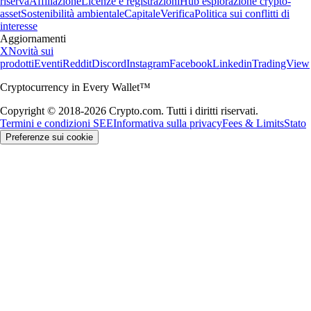
riserva
Affiliazione
Licenze e registrazioni
Hub esplorazione crypto-
asset
Sostenibilità ambientale
Capitale
Verifica
Politica sui conflitti di
interesse
Aggiornamenti
X
Novità sui
prodotti
Eventi
Reddit
Discord
Instagram
Facebook
Linkedin
TradingView
Cryptocurrency in Every Wallet™
Copyright © 2018-2026 Crypto.com. Tutti i diritti riservati.
Termini e condizioni SEE
Informativa sulla privacy
Fees & Limits
Stato
Preferenze sui cookie