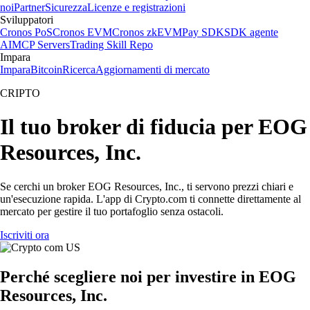
noi
Partner
Sicurezza
Licenze e registrazioni
Sviluppatori
Cronos PoS
Cronos EVM
Cronos zkEVM
Pay SDK
SDK agente
AI
MCP Servers
Trading Skill Repo
Impara
Impara
Bitcoin
Ricerca
Aggiornamenti di mercato
CRIPTO
Il tuo broker di fiducia per EOG
Resources, Inc.
Se cerchi un broker EOG Resources, Inc., ti servono prezzi chiari e
un'esecuzione rapida. L'app di Crypto.com ti connette direttamente al
mercato per gestire il tuo portafoglio senza ostacoli.
Iscriviti ora
Perché scegliere noi per investire in EOG
Resources, Inc.