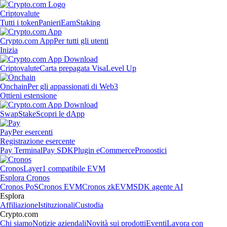
Criptovalute
Tutti i token
Panieri
Earn
Staking
Crypto.com App
Per tutti gli utenti
Inizia
Criptovalute
Carta prepagata Visa
Level Up
Onchain
Per gli appassionati di Web3
Ottieni estensione
Swap
Stake
Scopri le dApp
Pay
Per esercenti
Registrazione esercente
Pay Terminal
Pay SDK
Plugin eCommerce
Pronostici
Cronos
Layer1 compatibile EVM
Esplora Cronos
Cronos PoS
Cronos EVM
Cronos zkEVM
SDK agente AI
Esplora
Affiliazione
Istituzionali
Custodia
Crypto.com
Chi siamo
Notizie aziendali
Novità sui prodotti
Eventi
Lavora con