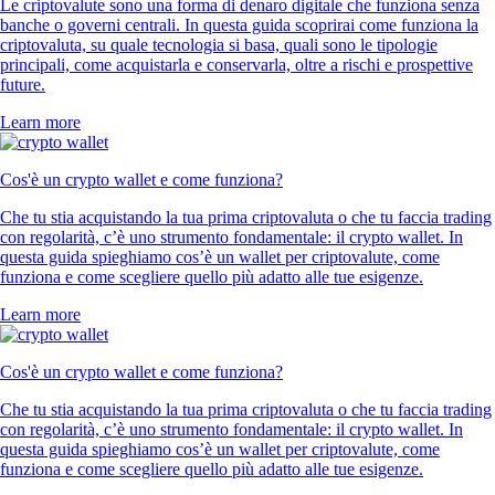
Le criptovalute sono una forma di denaro digitale che funziona senza
banche o governi centrali. In questa guida scoprirai come funziona la
criptovaluta, su quale tecnologia si basa, quali sono le tipologie
principali, come acquistarla e conservarla, oltre a rischi e prospettive
future.
Learn more
Cos'è un crypto wallet e come funziona?
Che tu stia acquistando la tua prima criptovaluta o che tu faccia trading
con regolarità, c’è uno strumento fondamentale: il crypto wallet. In
questa guida spieghiamo cos’è un wallet per criptovalute, come
funziona e come scegliere quello più adatto alle tue esigenze.
Learn more
Cos'è un crypto wallet e come funziona?
Che tu stia acquistando la tua prima criptovaluta o che tu faccia trading
con regolarità, c’è uno strumento fondamentale: il crypto wallet. In
questa guida spieghiamo cos’è un wallet per criptovalute, come
funziona e come scegliere quello più adatto alle tue esigenze.