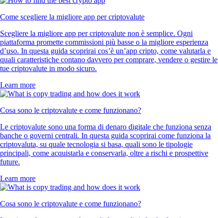
Come scegliere la migliore app per criptovalute
Scegliere la migliore app per criptovalute non è semplice. Ogni
piattaforma promette commissioni più basse o la migliore esperienza
d’uso. In questa guida scoprirai cos’è un’app cripto, come valutarla e
quali caratteristiche contano davvero per comprare, vendere o gestire le
tue criptovalute in modo sicuro.
Learn more
Cosa sono le criptovalute e come funzionano?
Le criptovalute sono una forma di denaro digitale che funziona senza
banche o governi centrali. In questa guida scoprirai come funziona la
criptovaluta, su quale tecnologia si basa, quali sono le tipologie
principali, come acquistarla e conservarla, oltre a rischi e prospettive
future.
Learn more
Cosa sono le criptovalute e come funzionano?