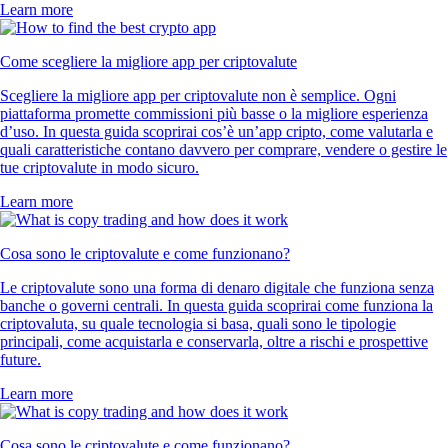
Learn more
Come scegliere la migliore app per criptovalute
Scegliere la migliore app per criptovalute non è semplice. Ogni
piattaforma promette commissioni più basse o la migliore esperienza
d’uso. In questa guida scoprirai cos’è un’app cripto, come valutarla e
quali caratteristiche contano davvero per comprare, vendere o gestire le
tue criptovalute in modo sicuro.
Learn more
Cosa sono le criptovalute e come funzionano?
Le criptovalute sono una forma di denaro digitale che funziona senza
banche o governi centrali. In questa guida scoprirai come funziona la
criptovaluta, su quale tecnologia si basa, quali sono le tipologie
principali, come acquistarla e conservarla, oltre a rischi e prospettive
future.
Learn more
Cosa sono le criptovalute e come funzionano?