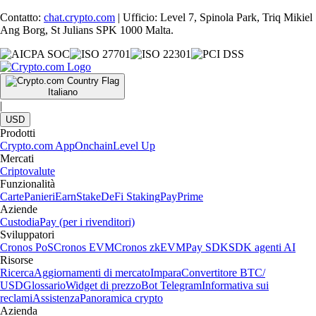
Contatto:
chat.crypto.com
| Ufficio: Level 7, Spinola Park, Triq Mikiel
Ang Borg, St Julians SPK 1000 Malta.
Italiano
|
USD
Prodotti
Crypto.com App
Onchain
Level Up
Mercati
Criptovalute
Funzionalità
Carte
Panieri
Earn
Stake
DeFi Staking
Pay
Prime
Aziende
Custodia
Pay (per i rivenditori)
Sviluppatori
Cronos PoS
Cronos EVM
Cronos zkEVM
Pay SDK
SDK agenti AI
Risorse
Ricerca
Aggiornamenti di mercato
Impara
Convertitore BTC/
USD
Glossario
Widget di prezzo
Bot Telegram
Informativa sui
reclami
Assistenza
Panoramica crypto
Azienda