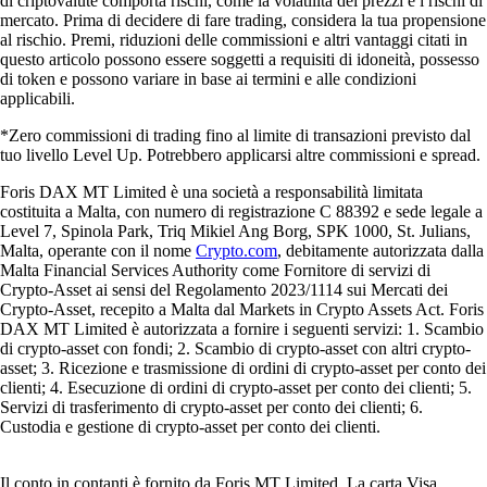
di criptovalute comporta rischi, come la volatilità dei prezzi e i rischi di
mercato. Prima di decidere di fare trading, considera la tua propensione
al rischio. Premi, riduzioni delle commissioni e altri vantaggi citati in
questo articolo possono essere soggetti a requisiti di idoneità, possesso
di token e possono variare in base ai termini e alle condizioni
applicabili.
*Zero commissioni di trading fino al limite di transazioni previsto dal
tuo livello Level Up. Potrebbero applicarsi altre commissioni e spread.
Foris DAX MT Limited è una società a responsabilità limitata
costituita a Malta, con numero di registrazione C 88392 e sede legale a
Level 7, Spinola Park, Triq Mikiel Ang Borg, SPK 1000, St. Julians,
Malta, operante con il nome
Crypto.com
, debitamente autorizzata dalla
Malta Financial Services Authority come Fornitore di servizi di
Crypto-Asset ai sensi del Regolamento 2023/1114 sui Mercati dei
Crypto-Asset, recepito a Malta dal Markets in Crypto Assets Act. Foris
DAX MT Limited è autorizzata a fornire i seguenti servizi: 1. Scambio
di crypto-asset con fondi; 2. Scambio di crypto-asset con altri crypto-
asset; 3. Ricezione e trasmissione di ordini di crypto-asset per conto dei
clienti; 4. Esecuzione di ordini di crypto-asset per conto dei clienti; 5.
Servizi di trasferimento di crypto-asset per conto dei clienti; 6.
Custodia e gestione di crypto-asset per conto dei clienti.
Il conto in contanti è fornito da Foris MT Limited. La carta Visa