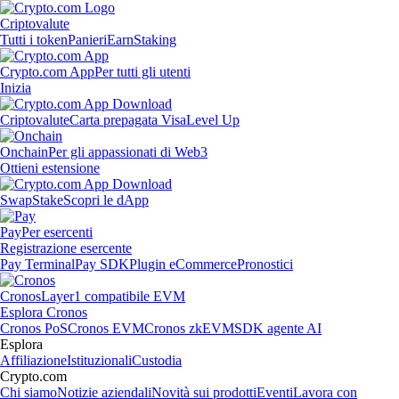
Criptovalute
Tutti i token
Panieri
Earn
Staking
Crypto.com App
Per tutti gli utenti
Inizia
Criptovalute
Carta prepagata Visa
Level Up
Onchain
Per gli appassionati di Web3
Ottieni estensione
Swap
Stake
Scopri le dApp
Pay
Per esercenti
Registrazione esercente
Pay Terminal
Pay SDK
Plugin eCommerce
Pronostici
Cronos
Layer1 compatibile EVM
Esplora Cronos
Cronos PoS
Cronos EVM
Cronos zkEVM
SDK agente AI
Esplora
Affiliazione
Istituzionali
Custodia
Crypto.com
Chi siamo
Notizie aziendali
Novità sui prodotti
Eventi
Lavora con