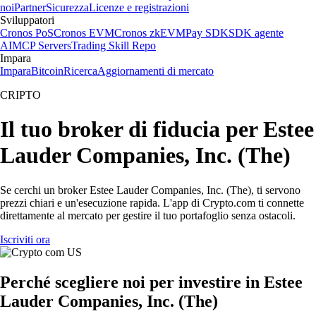
noi
Partner
Sicurezza
Licenze e registrazioni
Sviluppatori
Cronos PoS
Cronos EVM
Cronos zkEVM
Pay SDK
SDK agente
AI
MCP Servers
Trading Skill Repo
Impara
Impara
Bitcoin
Ricerca
Aggiornamenti di mercato
CRIPTO
Il tuo broker di fiducia per Estee
Lauder Companies, Inc. (The)
Se cerchi un broker Estee Lauder Companies, Inc. (The), ti servono
prezzi chiari e un'esecuzione rapida. L'app di Crypto.com ti connette
direttamente al mercato per gestire il tuo portafoglio senza ostacoli.
Iscriviti ora
Perché scegliere noi per investire in Estee
Lauder Companies, Inc. (The)