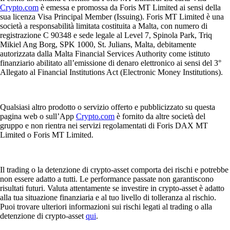
Crypto.com
è emessa e promossa da Foris MT Limited ai sensi della
sua licenza Visa Principal Member (Issuing). Foris MT Limited è una
società a responsabilità limitata costituita a Malta, con numero di
registrazione C 90348 e sede legale al Level 7, Spinola Park, Triq
Mikiel Ang Borg, SPK 1000, St. Julians, Malta, debitamente
autorizzata dalla Malta Financial Services Authority come istituto
finanziario abilitato all’emissione di denaro elettronico ai sensi del 3°
Allegato al Financial Institutions Act (Electronic Money Institutions).
Qualsiasi altro prodotto o servizio offerto e pubblicizzato su questa
pagina web o sull’App
Crypto.com
è fornito da altre società del
gruppo e non rientra nei servizi regolamentati di Foris DAX MT
Limited o Foris MT Limited.
Il trading o la detenzione di crypto-asset comporta dei rischi e potrebbe
non essere adatto a tutti. Le performance passate non garantiscono
risultati futuri. Valuta attentamente se investire in crypto-asset è adatto
alla tua situazione finanziaria e al tuo livello di tolleranza al rischio.
Puoi trovare ulteriori informazioni sui rischi legati al trading o alla
detenzione di crypto-asset
qui
.