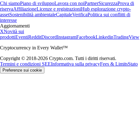
Chi siamo
Piano di sviluppo
Lavora con noi
Partner
Sicurezza
Prova di
riserva
Affiliazione
Licenze e registrazioni
Hub esplorazione crypto-
asset
Sostenibilità ambientale
Capitale
Verifica
Politica sui conflitti di
interesse
Aggiornamenti
X
Novità sui
prodotti
Eventi
Reddit
Discord
Instagram
Facebook
Linkedin
TradingView
Cryptocurrency in Every Wallet™
Copyright © 2018-2026 Crypto.com. Tutti i diritti riservati.
Termini e condizioni SEE
Informativa sulla privacy
Fees & Limits
Stato
Preferenze sui cookie