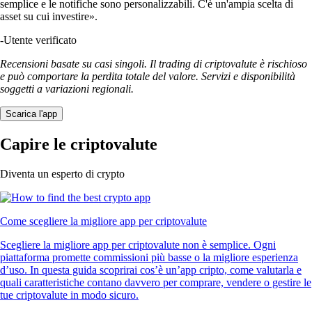
semplice e le notifiche sono personalizzabili. C'è un'ampia scelta di
asset su cui investire».
-
Utente verificato
Recensioni basate su casi singoli. Il trading di criptovalute è rischioso
e può comportare la perdita totale del valore. Servizi e disponibilità
soggetti a variazioni regionali.
Scarica l'app
Capire le criptovalute
Diventa un esperto di crypto
Come scegliere la migliore app per criptovalute
Scegliere la migliore app per criptovalute non è semplice. Ogni
piattaforma promette commissioni più basse o la migliore esperienza
d’uso. In questa guida scoprirai cos’è un’app cripto, come valutarla e
quali caratteristiche contano davvero per comprare, vendere o gestire le
tue criptovalute in modo sicuro.