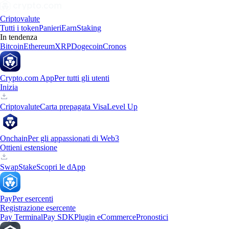
Criptovalute
Tutti i token
Panieri
Earn
Staking
In tendenza
Bitcoin
Ethereum
XRP
Dogecoin
Cronos
Crypto.com App
Per tutti gli utenti
Inizia
Criptovalute
Carta prepagata Visa
Level Up
Onchain
Per gli appassionati di Web3
Ottieni estensione
Swap
Stake
Scopri le dApp
Pay
Per esercenti
Registrazione esercente
Pay Terminal
Pay SDK
Plugin eCommerce
Pronostici