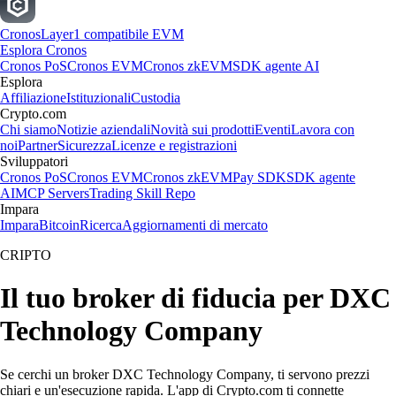
Cronos
Layer1 compatibile EVM
Esplora Cronos
Cronos PoS
Cronos EVM
Cronos zkEVM
SDK agente AI
Esplora
Affiliazione
Istituzionali
Custodia
Crypto.com
Chi siamo
Notizie aziendali
Novità sui prodotti
Eventi
Lavora con
noi
Partner
Sicurezza
Licenze e registrazioni
Sviluppatori
Cronos PoS
Cronos EVM
Cronos zkEVM
Pay SDK
SDK agente
AI
MCP Servers
Trading Skill Repo
Impara
Impara
Bitcoin
Ricerca
Aggiornamenti di mercato
CRIPTO
Il tuo broker di fiducia per DXC
Technology Company
Se cerchi un broker DXC Technology Company, ti servono prezzi
chiari e un'esecuzione rapida. L'app di Crypto.com ti connette