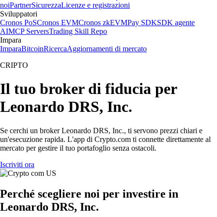
noi
Partner
Sicurezza
Licenze e registrazioni
Sviluppatori
Cronos PoS
Cronos EVM
Cronos zkEVM
Pay SDK
SDK agente
AI
MCP Servers
Trading Skill Repo
Impara
Impara
Bitcoin
Ricerca
Aggiornamenti di mercato
CRIPTO
Il tuo broker di fiducia per
Leonardo DRS, Inc.
Se cerchi un broker Leonardo DRS, Inc., ti servono prezzi chiari e
un'esecuzione rapida. L'app di Crypto.com ti connette direttamente al
mercato per gestire il tuo portafoglio senza ostacoli.
Iscriviti ora
Perché scegliere noi per investire in
Leonardo DRS, Inc.