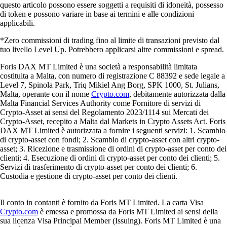
questo articolo possono essere soggetti a requisiti di idoneità, possesso
di token e possono variare in base ai termini e alle condizioni
applicabili.
*Zero commissioni di trading fino al limite di transazioni previsto dal
tuo livello Level Up. Potrebbero applicarsi altre commissioni e spread.
Foris DAX MT Limited è una società a responsabilità limitata
costituita a Malta, con numero di registrazione C 88392 e sede legale a
Level 7, Spinola Park, Triq Mikiel Ang Borg, SPK 1000, St. Julians,
Malta, operante con il nome
Crypto.com
, debitamente autorizzata dalla
Malta Financial Services Authority come Fornitore di servizi di
Crypto-Asset ai sensi del Regolamento 2023/1114 sui Mercati dei
Crypto-Asset, recepito a Malta dal Markets in Crypto Assets Act. Foris
DAX MT Limited è autorizzata a fornire i seguenti servizi: 1. Scambio
di crypto-asset con fondi; 2. Scambio di crypto-asset con altri crypto-
asset; 3. Ricezione e trasmissione di ordini di crypto-asset per conto dei
clienti; 4. Esecuzione di ordini di crypto-asset per conto dei clienti; 5.
Servizi di trasferimento di crypto-asset per conto dei clienti; 6.
Custodia e gestione di crypto-asset per conto dei clienti.
Il conto in contanti è fornito da Foris MT Limited. La carta Visa
Crypto.com
è emessa e promossa da Foris MT Limited ai sensi della
sua licenza Visa Principal Member (Issuing). Foris MT Limited è una