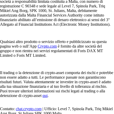
società a responsabilità limitata costituita a Malta, con numero di
registrazione C 90348 e sede legale al Level 7, Spinola Park, Triq
Mikiel Ang Borg, SPK 1000, St. Julians, Malta, debitamente
autorizzata dalla Malta Financial Services Authority come istituto
finanziario abilitato all’emissione di denaro elettronico ai sensi del 3°
Allegato al Financial Institutions Act (Electronic Money Institutions).
Qualsiasi altro prodotto o servizio offerto e pubblicizzato su questa
pagina web o sull’App
Crypto.com
è fornito da altre società del
gruppo e non rientra nei servizi regolamentati di Foris DAX MT
Limited o Foris MT Limited.
Il trading o la detenzione di crypto-asset comporta dei rischi e potrebbe
non essere adatto a tutti. Le performance passate non garantiscono
risultati futuri. Valuta attentamente se investire in crypto-asset è adatto
alla tua situazione finanziaria e al tuo livello di tolleranza al rischio.
Puoi trovare ulteriori informazioni sui rischi legati al trading o alla
detenzione di crypto-asset
qui
.
Contatto:
chat.crypto.com
| Ufficio: Level 7, Spinola Park, Triq Mikiel
Ang Borg, St Julians SPK 1000 Malta.