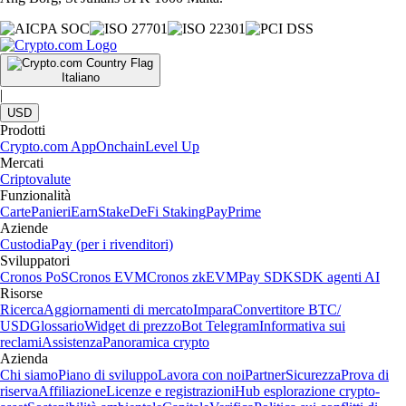
Italiano
|
USD
Prodotti
Crypto.com App
Onchain
Level Up
Mercati
Criptovalute
Funzionalità
Carte
Panieri
Earn
Stake
DeFi Staking
Pay
Prime
Aziende
Custodia
Pay (per i rivenditori)
Sviluppatori
Cronos PoS
Cronos EVM
Cronos zkEVM
Pay SDK
SDK agenti AI
Risorse
Ricerca
Aggiornamenti di mercato
Impara
Convertitore BTC/
USD
Glossario
Widget di prezzo
Bot Telegram
Informativa sui
reclami
Assistenza
Panoramica crypto
Azienda
Chi siamo
Piano di sviluppo
Lavora con noi
Partner
Sicurezza
Prova di
riserva
Affiliazione
Licenze e registrazioni
Hub esplorazione crypto-