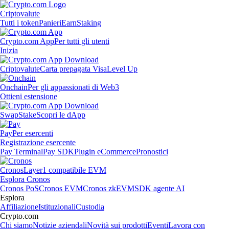
Criptovalute
Tutti i token
Panieri
Earn
Staking
Crypto.com App
Per tutti gli utenti
Inizia
Criptovalute
Carta prepagata Visa
Level Up
Onchain
Per gli appassionati di Web3
Ottieni estensione
Swap
Stake
Scopri le dApp
Pay
Per esercenti
Registrazione esercente
Pay Terminal
Pay SDK
Plugin eCommerce
Pronostici
Cronos
Layer1 compatibile EVM
Esplora Cronos
Cronos PoS
Cronos EVM
Cronos zkEVM
SDK agente AI
Esplora
Affiliazione
Istituzionali
Custodia
Crypto.com
Chi siamo
Notizie aziendali
Novità sui prodotti
Eventi
Lavora con