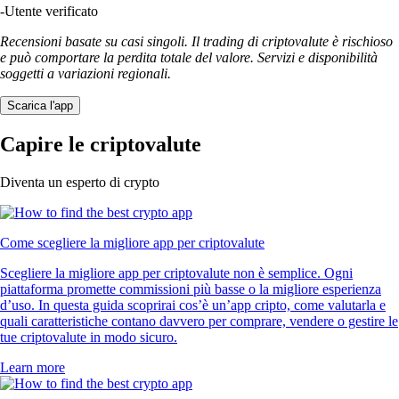
-
Utente verificato
Recensioni basate su casi singoli. Il trading di criptovalute è rischioso
e può comportare la perdita totale del valore. Servizi e disponibilità
soggetti a variazioni regionali.
Scarica l'app
Capire le criptovalute
Diventa un esperto di crypto
Come scegliere la migliore app per criptovalute
Scegliere la migliore app per criptovalute non è semplice. Ogni
piattaforma promette commissioni più basse o la migliore esperienza
d’uso. In questa guida scoprirai cos’è un’app cripto, come valutarla e
quali caratteristiche contano davvero per comprare, vendere o gestire le
tue criptovalute in modo sicuro.
Learn more