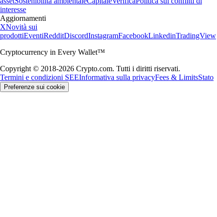
asset
Sostenibilità ambientale
Capitale
Verifica
Politica sui conflitti di
interesse
Aggiornamenti
X
Novità sui
prodotti
Eventi
Reddit
Discord
Instagram
Facebook
Linkedin
TradingView
Cryptocurrency in Every Wallet™
Copyright © 2018-2026 Crypto.com. Tutti i diritti riservati.
Termini e condizioni SEE
Informativa sulla privacy
Fees & Limits
Stato
Preferenze sui cookie