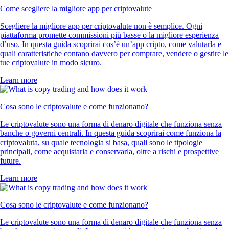
Come scegliere la migliore app per criptovalute
Scegliere la migliore app per criptovalute non è semplice. Ogni
piattaforma promette commissioni più basse o la migliore esperienza
d’uso. In questa guida scoprirai cos’è un’app cripto, come valutarla e
quali caratteristiche contano davvero per comprare, vendere o gestire le
tue criptovalute in modo sicuro.
Learn more
Cosa sono le criptovalute e come funzionano?
Le criptovalute sono una forma di denaro digitale che funziona senza
banche o governi centrali. In questa guida scoprirai come funziona la
criptovaluta, su quale tecnologia si basa, quali sono le tipologie
principali, come acquistarla e conservarla, oltre a rischi e prospettive
future.
Learn more
Cosa sono le criptovalute e come funzionano?
Le criptovalute sono una forma di denaro digitale che funziona senza