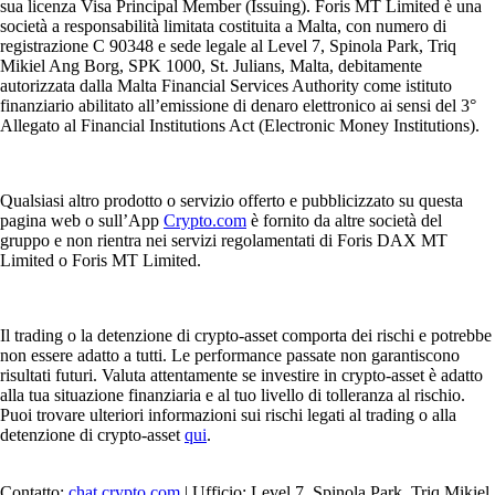
sua licenza Visa Principal Member (Issuing). Foris MT Limited è una
società a responsabilità limitata costituita a Malta, con numero di
registrazione C 90348 e sede legale al Level 7, Spinola Park, Triq
Mikiel Ang Borg, SPK 1000, St. Julians, Malta, debitamente
autorizzata dalla Malta Financial Services Authority come istituto
finanziario abilitato all’emissione di denaro elettronico ai sensi del 3°
Allegato al Financial Institutions Act (Electronic Money Institutions).
Qualsiasi altro prodotto o servizio offerto e pubblicizzato su questa
pagina web o sull’App
Crypto.com
è fornito da altre società del
gruppo e non rientra nei servizi regolamentati di Foris DAX MT
Limited o Foris MT Limited.
Il trading o la detenzione di crypto-asset comporta dei rischi e potrebbe
non essere adatto a tutti. Le performance passate non garantiscono
risultati futuri. Valuta attentamente se investire in crypto-asset è adatto
alla tua situazione finanziaria e al tuo livello di tolleranza al rischio.
Puoi trovare ulteriori informazioni sui rischi legati al trading o alla
detenzione di crypto-asset
qui
.
Contatto:
chat.crypto.com
| Ufficio: Level 7, Spinola Park, Triq Mikiel