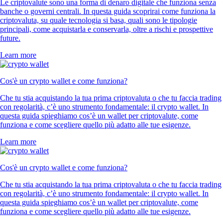
Le criptovalute sono una forma di denaro digitale che funziona senza
banche o governi centrali. In questa guida scoprirai come funziona la
criptovaluta, su quale tecnologia si basa, quali sono le tipologie
principali, come acquistarla e conservarla, oltre a rischi e prospettive
future.
Learn more
Cos'è un crypto wallet e come funziona?
Che tu stia acquistando la tua prima criptovaluta o che tu faccia trading
con regolarità, c’è uno strumento fondamentale: il crypto wallet. In
questa guida spieghiamo cos’è un wallet per criptovalute, come
funziona e come scegliere quello più adatto alle tue esigenze.
Learn more
Cos'è un crypto wallet e come funziona?
Che tu stia acquistando la tua prima criptovaluta o che tu faccia trading
con regolarità, c’è uno strumento fondamentale: il crypto wallet. In
questa guida spieghiamo cos’è un wallet per criptovalute, come
funziona e come scegliere quello più adatto alle tue esigenze.