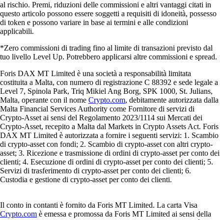
al rischio. Premi, riduzioni delle commissioni e altri vantaggi citati in
questo articolo possono essere soggetti a requisiti di idoneità, possesso
di token e possono variare in base ai termini e alle condizioni
applicabili.
*Zero commissioni di trading fino al limite di transazioni previsto dal
tuo livello Level Up. Potrebbero applicarsi altre commissioni e spread.
Foris DAX MT Limited è una società a responsabilità limitata
costituita a Malta, con numero di registrazione C 88392 e sede legale a
Level 7, Spinola Park, Triq Mikiel Ang Borg, SPK 1000, St. Julians,
Malta, operante con il nome
Crypto.com
, debitamente autorizzata dalla
Malta Financial Services Authority come Fornitore di servizi di
Crypto-Asset ai sensi del Regolamento 2023/1114 sui Mercati dei
Crypto-Asset, recepito a Malta dal Markets in Crypto Assets Act. Foris
DAX MT Limited è autorizzata a fornire i seguenti servizi: 1. Scambio
di crypto-asset con fondi; 2. Scambio di crypto-asset con altri crypto-
asset; 3. Ricezione e trasmissione di ordini di crypto-asset per conto dei
clienti; 4. Esecuzione di ordini di crypto-asset per conto dei clienti; 5.
Servizi di trasferimento di crypto-asset per conto dei clienti; 6.
Custodia e gestione di crypto-asset per conto dei clienti.
Il conto in contanti è fornito da Foris MT Limited. La carta Visa
Crypto.com
è emessa e promossa da Foris MT Limited ai sensi della