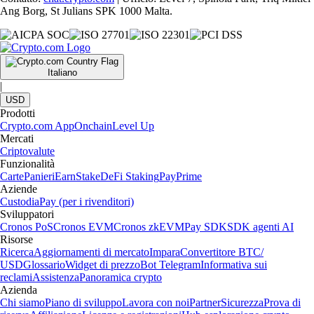
Ang Borg, St Julians SPK 1000 Malta.
Italiano
|
USD
Prodotti
Crypto.com App
Onchain
Level Up
Mercati
Criptovalute
Funzionalità
Carte
Panieri
Earn
Stake
DeFi Staking
Pay
Prime
Aziende
Custodia
Pay (per i rivenditori)
Sviluppatori
Cronos PoS
Cronos EVM
Cronos zkEVM
Pay SDK
SDK agenti AI
Risorse
Ricerca
Aggiornamenti di mercato
Impara
Convertitore BTC/
USD
Glossario
Widget di prezzo
Bot Telegram
Informativa sui
reclami
Assistenza
Panoramica crypto
Azienda
Chi siamo
Piano di sviluppo
Lavora con noi
Partner
Sicurezza
Prova di