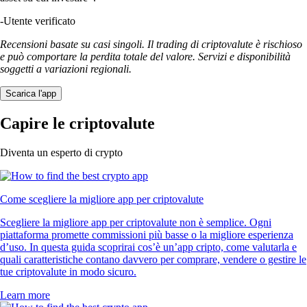
-
Utente verificato
Recensioni basate su casi singoli. Il trading di criptovalute è rischioso
e può comportare la perdita totale del valore. Servizi e disponibilità
soggetti a variazioni regionali.
Scarica l'app
Capire le criptovalute
Diventa un esperto di crypto
Come scegliere la migliore app per criptovalute
Scegliere la migliore app per criptovalute non è semplice. Ogni
piattaforma promette commissioni più basse o la migliore esperienza
d’uso. In questa guida scoprirai cos’è un’app cripto, come valutarla e
quali caratteristiche contano davvero per comprare, vendere o gestire le
tue criptovalute in modo sicuro.
Learn more