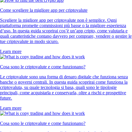
Come scegliere la migliore app per criptovalute
Scegliere la migliore app per criptovalute non è semplice. Ogni
piattaforma promette commissioni più basse o la migliore esperienza
d’uso. In questa guida scoprirai cos’è un’app cripto, come valutarla e
quali caratteristiche contano davvero per comprare, vendere o gestire le
tue criptovalute in modo sicuro.
Learn more
Cosa sono le criptovalute e come funzionano?
Le criptovalute sono una forma di denaro digitale che funziona senza
banche o governi centrali. In questa guida scoprirai come funziona la
criptovaluta, su quale tecnologia si basa, quali sono le tipologie
principali, come acquistarla e conservarla, oltre a rischi e prospettive
future.
Learn more
Cosa sono le criptovalute e come funzionano?