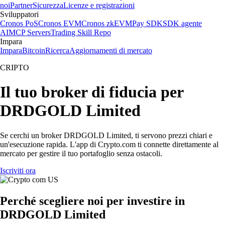
noi
Partner
Sicurezza
Licenze e registrazioni
Sviluppatori
Cronos PoS
Cronos EVM
Cronos zkEVM
Pay SDK
SDK agente
AI
MCP Servers
Trading Skill Repo
Impara
Impara
Bitcoin
Ricerca
Aggiornamenti di mercato
CRIPTO
Il tuo broker di fiducia per
DRDGOLD Limited
Se cerchi un broker DRDGOLD Limited, ti servono prezzi chiari e
un'esecuzione rapida. L'app di Crypto.com ti connette direttamente al
mercato per gestire il tuo portafoglio senza ostacoli.
Iscriviti ora
Perché scegliere noi per investire in
DRDGOLD Limited