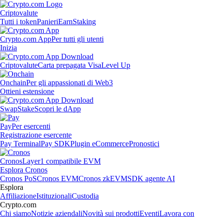
Criptovalute
Tutti i token
Panieri
Earn
Staking
Crypto.com App
Per tutti gli utenti
Inizia
Criptovalute
Carta prepagata Visa
Level Up
Onchain
Per gli appassionati di Web3
Ottieni estensione
Swap
Stake
Scopri le dApp
Pay
Per esercenti
Registrazione esercente
Pay Terminal
Pay SDK
Plugin eCommerce
Pronostici
Cronos
Layer1 compatibile EVM
Esplora Cronos
Cronos PoS
Cronos EVM
Cronos zkEVM
SDK agente AI
Esplora
Affiliazione
Istituzionali
Custodia
Crypto.com
Chi siamo
Notizie aziendali
Novità sui prodotti
Eventi
Lavora con