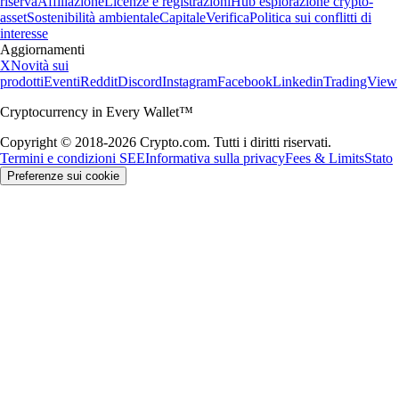
riserva
Affiliazione
Licenze e registrazioni
Hub esplorazione crypto-
asset
Sostenibilità ambientale
Capitale
Verifica
Politica sui conflitti di
interesse
Aggiornamenti
X
Novità sui
prodotti
Eventi
Reddit
Discord
Instagram
Facebook
Linkedin
TradingView
Cryptocurrency in Every Wallet™
Copyright © 2018-2026 Crypto.com. Tutti i diritti riservati.
Termini e condizioni SEE
Informativa sulla privacy
Fees & Limits
Stato
Preferenze sui cookie