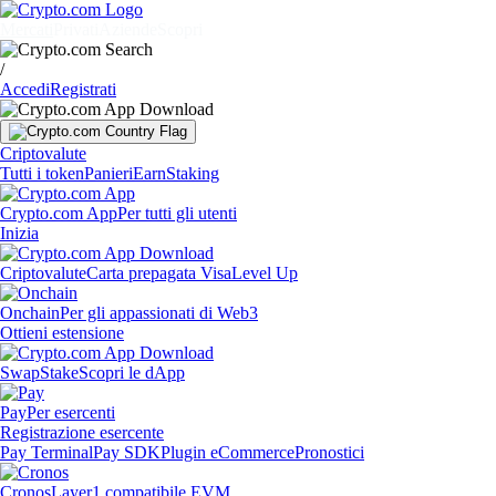
Mercati
Privati
Aziende
Scopri
/
Accedi
Registrati
Criptovalute
Tutti i token
Panieri
Earn
Staking
Crypto.com App
Per tutti gli utenti
Inizia
Criptovalute
Carta prepagata Visa
Level Up
Onchain
Per gli appassionati di Web3
Ottieni estensione
Swap
Stake
Scopri le dApp
Pay
Per esercenti
Registrazione esercente
Pay Terminal
Pay SDK
Plugin eCommerce
Pronostici
Cronos
Layer1 compatibile EVM