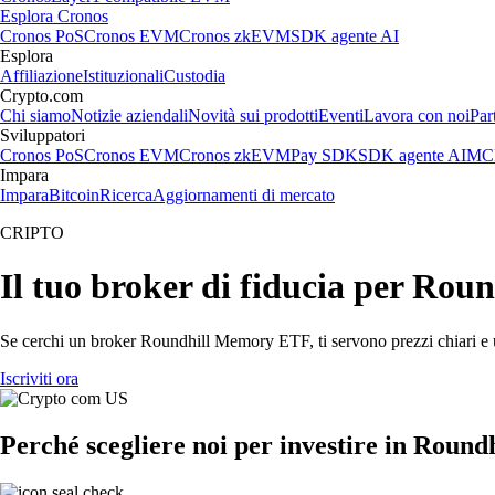
Esplora Cronos
Cronos PoS
Cronos EVM
Cronos zkEVM
SDK agente AI
Esplora
Affiliazione
Istituzionali
Custodia
Crypto.com
Chi siamo
Notizie aziendali
Novità sui prodotti
Eventi
Lavora con noi
Par
Sviluppatori
Cronos PoS
Cronos EVM
Cronos zkEVM
Pay SDK
SDK agente AI
MCP
Impara
Impara
Bitcoin
Ricerca
Aggiornamenti di mercato
CRIPTO
Il tuo broker di fiducia per Ro
Se cerchi un broker Roundhill Memory ETF, ti servono prezzi chiari e un
Iscriviti ora
Perché scegliere noi per investire in Rou