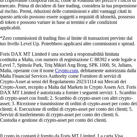
di criptovalute comporta rischi, come la volatilità dei prezzi e i rischi di
mercato. Prima di decidere di fare trading, considera la tua propensione
al rischio. Premi, riduzioni delle commissioni e altri vantaggi citati in
questo articolo possono essere soggetti a requisiti di idoneità, possesso
di token e possono variare in base ai termini e alle condizioni
applicabili.
*Zero commissioni di trading fino al limite di transazioni previsto dal
tuo livello Level Up. Potrebbero applicarsi altre commissioni e spread.
Foris DAX MT Limited è una società a responsabilità limitata
costituita a Malta, con numero di registrazione C 88392 e sede legale a
Level 7, Spinola Park, Triq Mikiel Ang Borg, SPK 1000, St. Julians,
Malta, operante con il nome
Crypto.com
, debitamente autorizzata dalla
Malta Financial Services Authority come Fornitore di servizi di
Crypto-Asset ai sensi del Regolamento 2023/1114 sui Mercati dei
Crypto-Asset, recepito a Malta dal Markets in Crypto Assets Act. Foris
DAX MT Limited è autorizzata a fornire i seguenti servizi: 1. Scambio
di crypto-asset con fondi; 2. Scambio di crypto-asset con altri crypto-
asset; 3. Ricezione e trasmissione di ordini di crypto-asset per conto dei
clienti; 4. Esecuzione di ordini di crypto-asset per conto dei clienti; 5.
Servizi di trasferimento di crypto-asset per conto dei clienti; 6.
Custodia e gestione di crypto-asset per conto dei clienti.
Il conto in contanti è fornito da Foris MT Limited. La carta Visa