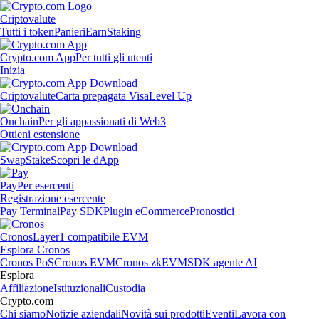
Criptovalute
Tutti i token
Panieri
Earn
Staking
Crypto.com App
Per tutti gli utenti
Inizia
Criptovalute
Carta prepagata Visa
Level Up
Onchain
Per gli appassionati di Web3
Ottieni estensione
Swap
Stake
Scopri le dApp
Pay
Per esercenti
Registrazione esercente
Pay Terminal
Pay SDK
Plugin eCommerce
Pronostici
Cronos
Layer1 compatibile EVM
Esplora Cronos
Cronos PoS
Cronos EVM
Cronos zkEVM
SDK agente AI
Esplora
Affiliazione
Istituzionali
Custodia
Crypto.com
Chi siamo
Notizie aziendali
Novità sui prodotti
Eventi
Lavora con