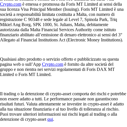
Crypto.com
è emessa e promossa da Foris MT Limited ai sensi della
sua licenza Visa Principal Member (Issuing). Foris MT Limited è una
società a responsabilità limitata costituita a Malta, con numero di
registrazione C 90348 e sede legale al Level 7, Spinola Park, Triq
Mikiel Ang Borg, SPK 1000, St. Julians, Malta, debitamente
autorizzata dalla Malta Financial Services Authority come istituto
finanziario abilitato all’emissione di denaro elettronico ai sensi del 3°
Allegato al Financial Institutions Act (Electronic Money Institutions).
Qualsiasi altro prodotto o servizio offerto e pubblicizzato su questa
pagina web o sull’App
Crypto.com
è fornito da altre società del
gruppo e non rientra nei servizi regolamentati di Foris DAX MT
Limited o Foris MT Limited.
Il trading o la detenzione di crypto-asset comporta dei rischi e potrebbe
non essere adatto a tutti. Le performance passate non garantiscono
risultati futuri. Valuta attentamente se investire in crypto-asset è adatto
alla tua situazione finanziaria e al tuo livello di tolleranza al rischio.
Puoi trovare ulteriori informazioni sui rischi legati al trading o alla
detenzione di crypto-asset
qui
.