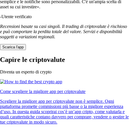
semplice e le notifiche sono personalizzabili. C'è un'ampia scelta di
asset su cui investire».
-
Utente verificato
Recensioni basate su casi singoli. Il trading di criptovalute è rischioso
e può comportare la perdita totale del valore. Servizi e disponibilità
soggetti a variazioni regionali.
Scarica l'app
Capire le criptovalute
Diventa un esperto di crypto
Come scegliere la migliore app per criptovalute
Scegliere la migliore app per criptovalute non è semplice. Ogni
piattaforma promette commissioni più basse o la migliore esperienza
d’uso. In questa guida scoprirai cos’è un’app cripto, come valutarla e
quali caratteristiche contano davvero per comprare, vendere o gestire le
tue criptovalute in modo sicuro.