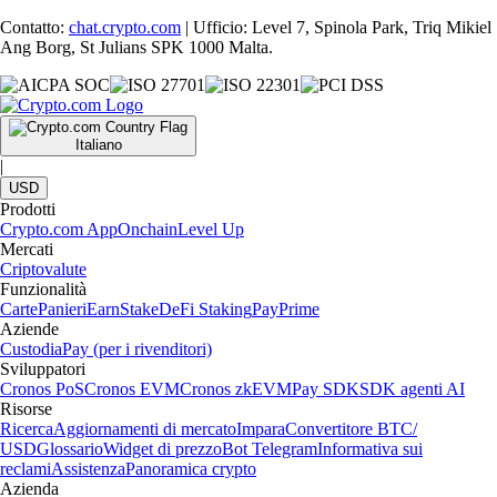
Contatto:
chat.crypto.com
| Ufficio: Level 7, Spinola Park, Triq Mikiel
Ang Borg, St Julians SPK 1000 Malta.
Italiano
|
USD
Prodotti
Crypto.com App
Onchain
Level Up
Mercati
Criptovalute
Funzionalità
Carte
Panieri
Earn
Stake
DeFi Staking
Pay
Prime
Aziende
Custodia
Pay (per i rivenditori)
Sviluppatori
Cronos PoS
Cronos EVM
Cronos zkEVM
Pay SDK
SDK agenti AI
Risorse
Ricerca
Aggiornamenti di mercato
Impara
Convertitore BTC/
USD
Glossario
Widget di prezzo
Bot Telegram
Informativa sui
reclami
Assistenza
Panoramica crypto
Azienda