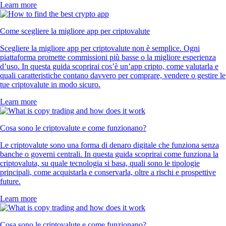
Learn more
Come scegliere la migliore app per criptovalute
Scegliere la migliore app per criptovalute non è semplice. Ogni
piattaforma promette commissioni più basse o la migliore esperienza
d’uso. In questa guida scoprirai cos’è un’app cripto, come valutarla e
quali caratteristiche contano davvero per comprare, vendere o gestire le
tue criptovalute in modo sicuro.
Learn more
Cosa sono le criptovalute e come funzionano?
Le criptovalute sono una forma di denaro digitale che funziona senza
banche o governi centrali. In questa guida scoprirai come funziona la
criptovaluta, su quale tecnologia si basa, quali sono le tipologie
principali, come acquistarla e conservarla, oltre a rischi e prospettive
future.
Learn more
Cosa sono le criptovalute e come funzionano?