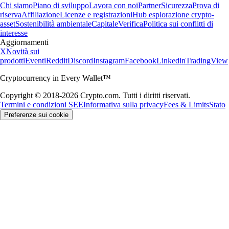
Chi siamo
Piano di sviluppo
Lavora con noi
Partner
Sicurezza
Prova di
riserva
Affiliazione
Licenze e registrazioni
Hub esplorazione crypto-
asset
Sostenibilità ambientale
Capitale
Verifica
Politica sui conflitti di
interesse
Aggiornamenti
X
Novità sui
prodotti
Eventi
Reddit
Discord
Instagram
Facebook
Linkedin
TradingView
Cryptocurrency in Every Wallet™
Copyright © 2018-2026 Crypto.com. Tutti i diritti riservati.
Termini e condizioni SEE
Informativa sulla privacy
Fees & Limits
Stato
Preferenze sui cookie