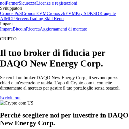
noi
Partner
Sicurezza
Licenze e registrazioni
Sviluppatori
Cronos PoS
Cronos EVM
Cronos zkEVM
Pay SDK
SDK agente
AI
MCP Servers
Trading Skill Repo
Impara
Impara
Bitcoin
Ricerca
Aggiornamenti di mercato
CRIPTO
Il tuo broker di fiducia per
DAQO New Energy Corp.
Se cerchi un broker DAQO New Energy Corp., ti servono prezzi
chiari e un'esecuzione rapida. L'app di Crypto.com ti connette
direttamente al mercato per gestire il tuo portafoglio senza ostacoli.
Iscriviti ora
Perché scegliere noi per investire in DAQO
New Energy Corp.