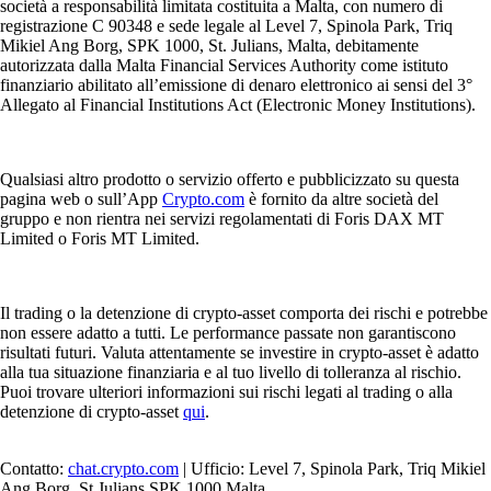
società a responsabilità limitata costituita a Malta, con numero di
registrazione C 90348 e sede legale al Level 7, Spinola Park, Triq
Mikiel Ang Borg, SPK 1000, St. Julians, Malta, debitamente
autorizzata dalla Malta Financial Services Authority come istituto
finanziario abilitato all’emissione di denaro elettronico ai sensi del 3°
Allegato al Financial Institutions Act (Electronic Money Institutions).
Qualsiasi altro prodotto o servizio offerto e pubblicizzato su questa
pagina web o sull’App
Crypto.com
è fornito da altre società del
gruppo e non rientra nei servizi regolamentati di Foris DAX MT
Limited o Foris MT Limited.
Il trading o la detenzione di crypto-asset comporta dei rischi e potrebbe
non essere adatto a tutti. Le performance passate non garantiscono
risultati futuri. Valuta attentamente se investire in crypto-asset è adatto
alla tua situazione finanziaria e al tuo livello di tolleranza al rischio.
Puoi trovare ulteriori informazioni sui rischi legati al trading o alla
detenzione di crypto-asset
qui
.
Contatto:
chat.crypto.com
| Ufficio: Level 7, Spinola Park, Triq Mikiel
Ang Borg, St Julians SPK 1000 Malta.