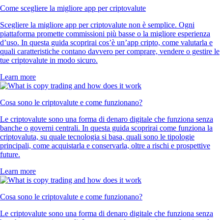
Come scegliere la migliore app per criptovalute
Scegliere la migliore app per criptovalute non è semplice. Ogni
piattaforma promette commissioni più basse o la migliore esperienza
d’uso. In questa guida scoprirai cos’è un’app cripto, come valutarla e
quali caratteristiche contano davvero per comprare, vendere o gestire le
tue criptovalute in modo sicuro.
Learn more
Cosa sono le criptovalute e come funzionano?
Le criptovalute sono una forma di denaro digitale che funziona senza
banche o governi centrali. In questa guida scoprirai come funziona la
criptovaluta, su quale tecnologia si basa, quali sono le tipologie
principali, come acquistarla e conservarla, oltre a rischi e prospettive
future.
Learn more
Cosa sono le criptovalute e come funzionano?
Le criptovalute sono una forma di denaro digitale che funziona senza