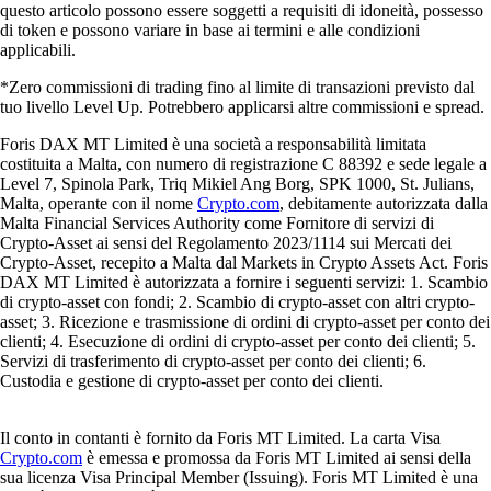
questo articolo possono essere soggetti a requisiti di idoneità, possesso
di token e possono variare in base ai termini e alle condizioni
applicabili.
*Zero commissioni di trading fino al limite di transazioni previsto dal
tuo livello Level Up. Potrebbero applicarsi altre commissioni e spread.
Foris DAX MT Limited è una società a responsabilità limitata
costituita a Malta, con numero di registrazione C 88392 e sede legale a
Level 7, Spinola Park, Triq Mikiel Ang Borg, SPK 1000, St. Julians,
Malta, operante con il nome
Crypto.com
, debitamente autorizzata dalla
Malta Financial Services Authority come Fornitore di servizi di
Crypto-Asset ai sensi del Regolamento 2023/1114 sui Mercati dei
Crypto-Asset, recepito a Malta dal Markets in Crypto Assets Act. Foris
DAX MT Limited è autorizzata a fornire i seguenti servizi: 1. Scambio
di crypto-asset con fondi; 2. Scambio di crypto-asset con altri crypto-
asset; 3. Ricezione e trasmissione di ordini di crypto-asset per conto dei
clienti; 4. Esecuzione di ordini di crypto-asset per conto dei clienti; 5.
Servizi di trasferimento di crypto-asset per conto dei clienti; 6.
Custodia e gestione di crypto-asset per conto dei clienti.
Il conto in contanti è fornito da Foris MT Limited. La carta Visa
Crypto.com
è emessa e promossa da Foris MT Limited ai sensi della
sua licenza Visa Principal Member (Issuing). Foris MT Limited è una