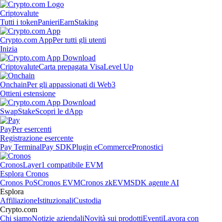
Criptovalute
Tutti i token
Panieri
Earn
Staking
Crypto.com App
Per tutti gli utenti
Inizia
Criptovalute
Carta prepagata Visa
Level Up
Onchain
Per gli appassionati di Web3
Ottieni estensione
Swap
Stake
Scopri le dApp
Pay
Per esercenti
Registrazione esercente
Pay Terminal
Pay SDK
Plugin eCommerce
Pronostici
Cronos
Layer1 compatibile EVM
Esplora Cronos
Cronos PoS
Cronos EVM
Cronos zkEVM
SDK agente AI
Esplora
Affiliazione
Istituzionali
Custodia
Crypto.com
Chi siamo
Notizie aziendali
Novità sui prodotti
Eventi
Lavora con