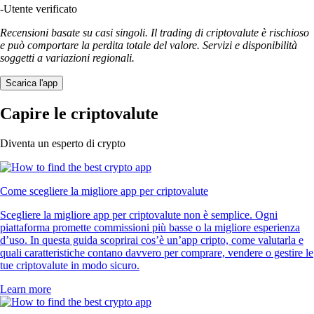
-
Utente verificato
Recensioni basate su casi singoli. Il trading di criptovalute è rischioso
e può comportare la perdita totale del valore. Servizi e disponibilità
soggetti a variazioni regionali.
Scarica l'app
Capire le criptovalute
Diventa un esperto di crypto
Come scegliere la migliore app per criptovalute
Scegliere la migliore app per criptovalute non è semplice. Ogni
piattaforma promette commissioni più basse o la migliore esperienza
d’uso. In questa guida scoprirai cos’è un’app cripto, come valutarla e
quali caratteristiche contano davvero per comprare, vendere o gestire le
tue criptovalute in modo sicuro.
Learn more