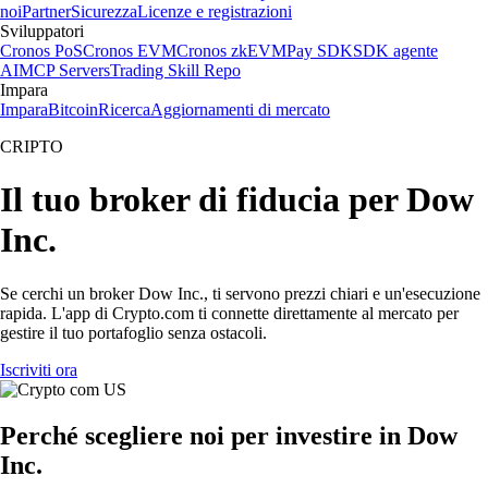
noi
Partner
Sicurezza
Licenze e registrazioni
Sviluppatori
Cronos PoS
Cronos EVM
Cronos zkEVM
Pay SDK
SDK agente
AI
MCP Servers
Trading Skill Repo
Impara
Impara
Bitcoin
Ricerca
Aggiornamenti di mercato
CRIPTO
Il tuo broker di fiducia per Dow
Inc.
Se cerchi un broker Dow Inc., ti servono prezzi chiari e un'esecuzione
rapida. L'app di Crypto.com ti connette direttamente al mercato per
gestire il tuo portafoglio senza ostacoli.
Iscriviti ora
Perché scegliere noi per investire in Dow
Inc.