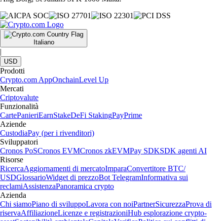
Italiano
|
USD
Prodotti
Crypto.com App
Onchain
Level Up
Mercati
Criptovalute
Funzionalità
Carte
Panieri
Earn
Stake
DeFi Staking
Pay
Prime
Aziende
Custodia
Pay (per i rivenditori)
Sviluppatori
Cronos PoS
Cronos EVM
Cronos zkEVM
Pay SDK
SDK agenti AI
Risorse
Ricerca
Aggiornamenti di mercato
Impara
Convertitore BTC/
USD
Glossario
Widget di prezzo
Bot Telegram
Informativa sui
reclami
Assistenza
Panoramica crypto
Azienda
Chi siamo
Piano di sviluppo
Lavora con noi
Partner
Sicurezza
Prova di
riserva
Affiliazione
Licenze e registrazioni
Hub esplorazione crypto-