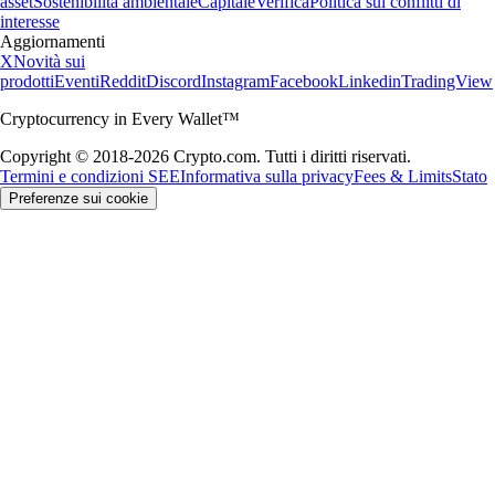
asset
Sostenibilità ambientale
Capitale
Verifica
Politica sui conflitti di
interesse
Aggiornamenti
X
Novità sui
prodotti
Eventi
Reddit
Discord
Instagram
Facebook
Linkedin
TradingView
Cryptocurrency in Every Wallet™
Copyright © 2018-2026 Crypto.com. Tutti i diritti riservati.
Termini e condizioni SEE
Informativa sulla privacy
Fees & Limits
Stato
Preferenze sui cookie