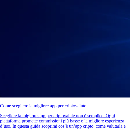
Come scegliere la migliore app per criptovalute
Scegliere la migliore app per criptovalute non è semplice. Ogni
piattaforma promette commissioni più basse o la migliore esperienza
d’uso. In questa guida scoprirai cos’è un’app cripto, come valutarla e