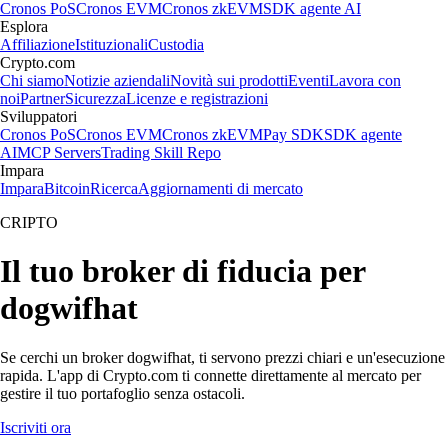
Cronos PoS
Cronos EVM
Cronos zkEVM
SDK agente AI
Esplora
Affiliazione
Istituzionali
Custodia
Crypto.com
Chi siamo
Notizie aziendali
Novità sui prodotti
Eventi
Lavora con
noi
Partner
Sicurezza
Licenze e registrazioni
Sviluppatori
Cronos PoS
Cronos EVM
Cronos zkEVM
Pay SDK
SDK agente
AI
MCP Servers
Trading Skill Repo
Impara
Impara
Bitcoin
Ricerca
Aggiornamenti di mercato
CRIPTO
Il tuo broker di fiducia per
dogwifhat
Se cerchi un broker dogwifhat, ti servono prezzi chiari e un'esecuzione
rapida. L'app di Crypto.com ti connette direttamente al mercato per
gestire il tuo portafoglio senza ostacoli.
Iscriviti ora