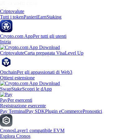
Criptovalute
Tutti i token
Panieri
Earn
Staking
Crypto.com App
Per tutti gli utenti
Inizia
Criptovalute
Carta prepagata Visa
Level Up
Onchain
Per gli appassionati di Web3
Ottieni estensione
Swap
Stake
Scopri le dApp
Pay
Per esercenti
Registrazione esercente
Pay Terminal
Pay SDK
Plugin eCommerce
Pronostici
Cronos
Layer1 compatibile EVM
Esplora Cronos