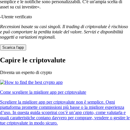
semplice e le notifiche sono personalizzabili. C'è un'ampia scelta di
asset su cui investire».
-
Utente verificato
Recensioni basate su casi singoli. Il trading di criptovalute è rischioso
e può comportare la perdita totale del valore. Servizi e disponibilità
soggetti a variazioni regionali.
Scarica l'app
Capire le criptovalute
Diventa un esperto di crypto
Come scegliere la migliore app per criptovalute
Scegliere la migliore app per criptovalute non è semplice. Ogni
piattaforma promette commissioni più basse o la migliore esperienza
d’uso. In questa guida scoprirai cos’è un’app cripto, come valutarla e
quali caratteristiche contano davvero per comprare, vendere o gestire le
tue criptovalute in modo sicuro.