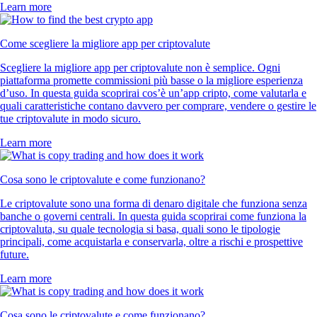
Learn more
Come scegliere la migliore app per criptovalute
Scegliere la migliore app per criptovalute non è semplice. Ogni
piattaforma promette commissioni più basse o la migliore esperienza
d’uso. In questa guida scoprirai cos’è un’app cripto, come valutarla e
quali caratteristiche contano davvero per comprare, vendere o gestire le
tue criptovalute in modo sicuro.
Learn more
Cosa sono le criptovalute e come funzionano?
Le criptovalute sono una forma di denaro digitale che funziona senza
banche o governi centrali. In questa guida scoprirai come funziona la
criptovaluta, su quale tecnologia si basa, quali sono le tipologie
principali, come acquistarla e conservarla, oltre a rischi e prospettive
future.
Learn more
Cosa sono le criptovalute e come funzionano?