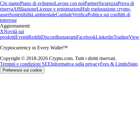
Chi siamo
Piano di sviluppo
Lavora con noi
Partner
Sicurezza
Prova di
riserva
Affiliazione
Licenze e registrazioni
Hub esplorazione crypto-
asset
Sostenibilità ambientale
Capitale
Verifica
Politica sui conflitti di
interesse
Aggiornamenti
X
Novità sui
prodotti
Eventi
Reddit
Discord
Instagram
Facebook
Linkedin
TradingView
Cryptocurrency in Every Wallet™
Copyright © 2018-2026 Crypto.com. Tutti i diritti riservati.
Termini e condizioni SEE
Informativa sulla privacy
Fees & Limits
Stato
Preferenze sui cookie