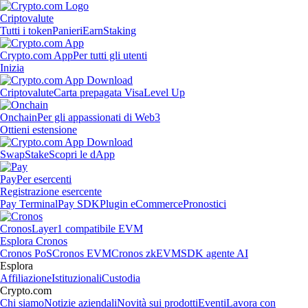
Criptovalute
Tutti i token
Panieri
Earn
Staking
Crypto.com App
Per tutti gli utenti
Inizia
Criptovalute
Carta prepagata Visa
Level Up
Onchain
Per gli appassionati di Web3
Ottieni estensione
Swap
Stake
Scopri le dApp
Pay
Per esercenti
Registrazione esercente
Pay Terminal
Pay SDK
Plugin eCommerce
Pronostici
Cronos
Layer1 compatibile EVM
Esplora Cronos
Cronos PoS
Cronos EVM
Cronos zkEVM
SDK agente AI
Esplora
Affiliazione
Istituzionali
Custodia
Crypto.com
Chi siamo
Notizie aziendali
Novità sui prodotti
Eventi
Lavora con