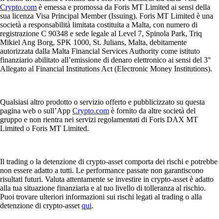
Crypto.com
è emessa e promossa da Foris MT Limited ai sensi della
sua licenza Visa Principal Member (Issuing). Foris MT Limited è una
società a responsabilità limitata costituita a Malta, con numero di
registrazione C 90348 e sede legale al Level 7, Spinola Park, Triq
Mikiel Ang Borg, SPK 1000, St. Julians, Malta, debitamente
autorizzata dalla Malta Financial Services Authority come istituto
finanziario abilitato all’emissione di denaro elettronico ai sensi del 3°
Allegato al Financial Institutions Act (Electronic Money Institutions).
Qualsiasi altro prodotto o servizio offerto e pubblicizzato su questa
pagina web o sull’App
Crypto.com
è fornito da altre società del
gruppo e non rientra nei servizi regolamentati di Foris DAX MT
Limited o Foris MT Limited.
Il trading o la detenzione di crypto-asset comporta dei rischi e potrebbe
non essere adatto a tutti. Le performance passate non garantiscono
risultati futuri. Valuta attentamente se investire in crypto-asset è adatto
alla tua situazione finanziaria e al tuo livello di tolleranza al rischio.
Puoi trovare ulteriori informazioni sui rischi legati al trading o alla
detenzione di crypto-asset
qui
.