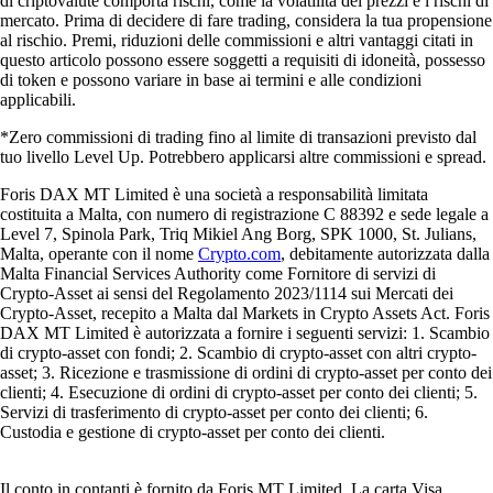
di criptovalute comporta rischi, come la volatilità dei prezzi e i rischi di
mercato. Prima di decidere di fare trading, considera la tua propensione
al rischio. Premi, riduzioni delle commissioni e altri vantaggi citati in
questo articolo possono essere soggetti a requisiti di idoneità, possesso
di token e possono variare in base ai termini e alle condizioni
applicabili.
*Zero commissioni di trading fino al limite di transazioni previsto dal
tuo livello Level Up. Potrebbero applicarsi altre commissioni e spread.
Foris DAX MT Limited è una società a responsabilità limitata
costituita a Malta, con numero di registrazione C 88392 e sede legale a
Level 7, Spinola Park, Triq Mikiel Ang Borg, SPK 1000, St. Julians,
Malta, operante con il nome
Crypto.com
, debitamente autorizzata dalla
Malta Financial Services Authority come Fornitore di servizi di
Crypto-Asset ai sensi del Regolamento 2023/1114 sui Mercati dei
Crypto-Asset, recepito a Malta dal Markets in Crypto Assets Act. Foris
DAX MT Limited è autorizzata a fornire i seguenti servizi: 1. Scambio
di crypto-asset con fondi; 2. Scambio di crypto-asset con altri crypto-
asset; 3. Ricezione e trasmissione di ordini di crypto-asset per conto dei
clienti; 4. Esecuzione di ordini di crypto-asset per conto dei clienti; 5.
Servizi di trasferimento di crypto-asset per conto dei clienti; 6.
Custodia e gestione di crypto-asset per conto dei clienti.
Il conto in contanti è fornito da Foris MT Limited. La carta Visa