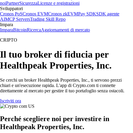
noi
Partner
Sicurezza
Licenze e registrazioni
Sviluppatori
Cronos PoS
Cronos EVM
Cronos zkEVM
Pay SDK
SDK agente
AI
MCP Servers
Trading Skill Repo
Impara
Impara
Bitcoin
Ricerca
Aggiornamenti di mercato
CRIPTO
Il tuo broker di fiducia per
Healthpeak Properties, Inc.
Se cerchi un broker Healthpeak Properties, Inc., ti servono prezzi
chiari e un'esecuzione rapida. L'app di Crypto.com ti connette
direttamente al mercato per gestire il tuo portafoglio senza ostacoli.
Iscriviti ora
Perché scegliere noi per investire in
Healthpeak Properties, Inc.