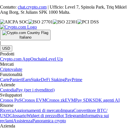
Contatto:
chat.crypto.com
| Ufficio: Level 7, Spinola Park, Triq Mikiel
Ang Borg, St Julians SPK 1000 Malta.
Italiano
|
USD
Prodotti
Crypto.com App
Onchain
Level Up
Mercati
Criptovalute
Funzionalità
Carte
Panieri
Earn
Stake
DeFi Staking
Pay
Prime
Aziende
Custodia
Pay (per i rivenditori)
Sviluppatori
Cronos PoS
Cronos EVM
Cronos zkEVM
Pay SDK
SDK agenti AI
Risorse
Ricerca
Aggiornamenti di mercato
Impara
Convertitore BTC/
USD
Glossario
Widget di prezzo
Bot Telegram
Informativa sui
reclami
Assistenza
Panoramica crypto
Azienda