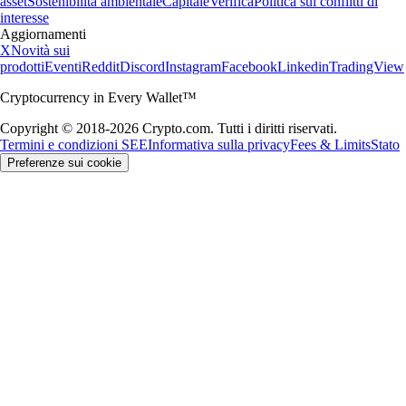
asset
Sostenibilità ambientale
Capitale
Verifica
Politica sui conflitti di
interesse
Aggiornamenti
X
Novità sui
prodotti
Eventi
Reddit
Discord
Instagram
Facebook
Linkedin
TradingView
Cryptocurrency in Every Wallet™
Copyright © 2018-2026 Crypto.com. Tutti i diritti riservati.
Termini e condizioni SEE
Informativa sulla privacy
Fees & Limits
Stato
Preferenze sui cookie