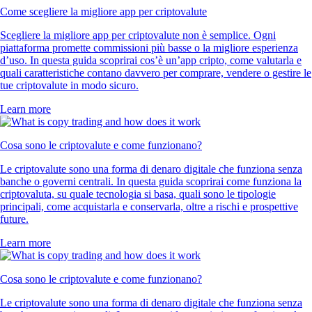
Come scegliere la migliore app per criptovalute
Scegliere la migliore app per criptovalute non è semplice. Ogni
piattaforma promette commissioni più basse o la migliore esperienza
d’uso. In questa guida scoprirai cos’è un’app cripto, come valutarla e
quali caratteristiche contano davvero per comprare, vendere o gestire le
tue criptovalute in modo sicuro.
Learn more
Cosa sono le criptovalute e come funzionano?
Le criptovalute sono una forma di denaro digitale che funziona senza
banche o governi centrali. In questa guida scoprirai come funziona la
criptovaluta, su quale tecnologia si basa, quali sono le tipologie
principali, come acquistarla e conservarla, oltre a rischi e prospettive
future.
Learn more
Cosa sono le criptovalute e come funzionano?
Le criptovalute sono una forma di denaro digitale che funziona senza