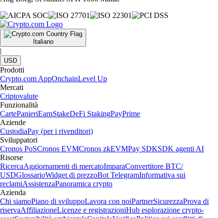
Italiano
|
USD
Prodotti
Crypto.com App
Onchain
Level Up
Mercati
Criptovalute
Funzionalità
Carte
Panieri
Earn
Stake
DeFi Staking
Pay
Prime
Aziende
Custodia
Pay (per i rivenditori)
Sviluppatori
Cronos PoS
Cronos EVM
Cronos zkEVM
Pay SDK
SDK agenti AI
Risorse
Ricerca
Aggiornamenti di mercato
Impara
Convertitore BTC/
USD
Glossario
Widget di prezzo
Bot Telegram
Informativa sui
reclami
Assistenza
Panoramica crypto
Azienda
Chi siamo
Piano di sviluppo
Lavora con noi
Partner
Sicurezza
Prova di
riserva
Affiliazione
Licenze e registrazioni
Hub esplorazione crypto-