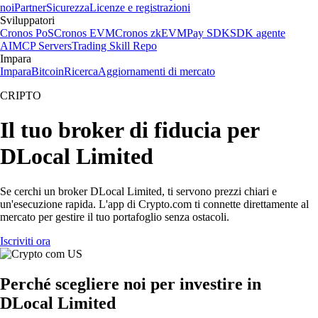
noi
Partner
Sicurezza
Licenze e registrazioni
Sviluppatori
Cronos PoS
Cronos EVM
Cronos zkEVM
Pay SDK
SDK agente
AI
MCP Servers
Trading Skill Repo
Impara
Impara
Bitcoin
Ricerca
Aggiornamenti di mercato
CRIPTO
Il tuo broker di fiducia per
DLocal Limited
Se cerchi un broker DLocal Limited, ti servono prezzi chiari e
un'esecuzione rapida. L'app di Crypto.com ti connette direttamente al
mercato per gestire il tuo portafoglio senza ostacoli.
Iscriviti ora
Perché scegliere noi per investire in
DLocal Limited