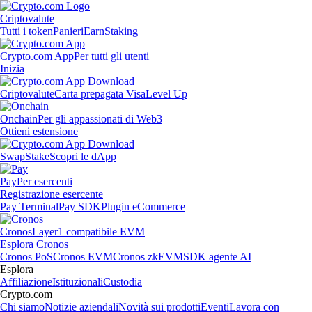
Criptovalute
Tutti i token
Panieri
Earn
Staking
Crypto.com App
Per tutti gli utenti
Inizia
Criptovalute
Carta prepagata Visa
Level Up
Onchain
Per gli appassionati di Web3
Ottieni estensione
Swap
Stake
Scopri le dApp
Pay
Per esercenti
Registrazione esercente
Pay Terminal
Pay SDK
Plugin eCommerce
Cronos
Layer1 compatibile EVM
Esplora Cronos
Cronos PoS
Cronos EVM
Cronos zkEVM
SDK agente AI
Esplora
Affiliazione
Istituzionali
Custodia
Crypto.com
Chi siamo
Notizie aziendali
Novità sui prodotti
Eventi
Lavora con