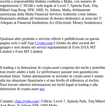
società a responsabilità limitata costituita a Malta, con numero di
registrazione C 90348 e sede legale al Level 7, Spinola Park, Triq
Mikiel Ang Borg, SPK 1000, St. Julians, Malta, debitamente
autorizzata dalla Malta Financial Services Authority come istituto
finanziario abilitato all’emissione di denaro elettronico ai sensi del 3°
Allegato al Financial Institutions Act (Electronic Money Institutions).
Qualsiasi altro prodotto o servizio offerto e pubblicizzato su questa
pagina web o sull’App
Crypto.com
è fornito da altre società del
gruppo e non rientra nei servizi regolamentati di Foris DAX MT
Limited o Foris MT Limited.
Il trading o la detenzione di crypto-asset comporta dei rischi e potrebbe
non essere adatto a tutti. Le performance passate non garantiscono
risultati futuri. Valuta attentamente se investire in crypto-asset è adatto
alla tua situazione finanziaria e al tuo livello di tolleranza al rischio.
Puoi trovare ulteriori informazioni sui rischi legati al trading o alla
detenzione di crypto-asset
qui
.
Contatto:
chat.crypto.com
| Ufficio: Level 7, Spinola Park, Triq Mikiel
Ang Borg, St Julians SPK 1000 Malta.