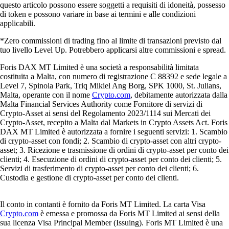
questo articolo possono essere soggetti a requisiti di idoneità, possesso
di token e possono variare in base ai termini e alle condizioni
applicabili.
*Zero commissioni di trading fino al limite di transazioni previsto dal
tuo livello Level Up. Potrebbero applicarsi altre commissioni e spread.
Foris DAX MT Limited è una società a responsabilità limitata
costituita a Malta, con numero di registrazione C 88392 e sede legale a
Level 7, Spinola Park, Triq Mikiel Ang Borg, SPK 1000, St. Julians,
Malta, operante con il nome
Crypto.com
, debitamente autorizzata dalla
Malta Financial Services Authority come Fornitore di servizi di
Crypto-Asset ai sensi del Regolamento 2023/1114 sui Mercati dei
Crypto-Asset, recepito a Malta dal Markets in Crypto Assets Act. Foris
DAX MT Limited è autorizzata a fornire i seguenti servizi: 1. Scambio
di crypto-asset con fondi; 2. Scambio di crypto-asset con altri crypto-
asset; 3. Ricezione e trasmissione di ordini di crypto-asset per conto dei
clienti; 4. Esecuzione di ordini di crypto-asset per conto dei clienti; 5.
Servizi di trasferimento di crypto-asset per conto dei clienti; 6.
Custodia e gestione di crypto-asset per conto dei clienti.
Il conto in contanti è fornito da Foris MT Limited. La carta Visa
Crypto.com
è emessa e promossa da Foris MT Limited ai sensi della
sua licenza Visa Principal Member (Issuing). Foris MT Limited è una