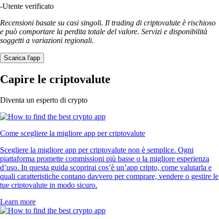
-
Utente verificato
Recensioni basate su casi singoli. Il trading di criptovalute è rischioso
e può comportare la perdita totale del valore. Servizi e disponibilità
soggetti a variazioni regionali.
Scarica l'app
Capire le criptovalute
Diventa un esperto di crypto
Come scegliere la migliore app per criptovalute
Scegliere la migliore app per criptovalute non è semplice. Ogni
piattaforma promette commissioni più basse o la migliore esperienza
d’uso. In questa guida scoprirai cos’è un’app cripto, come valutarla e
quali caratteristiche contano davvero per comprare, vendere o gestire le
tue criptovalute in modo sicuro.
Learn more