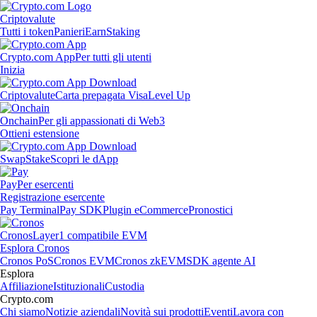
Criptovalute
Tutti i token
Panieri
Earn
Staking
Crypto.com App
Per tutti gli utenti
Inizia
Criptovalute
Carta prepagata Visa
Level Up
Onchain
Per gli appassionati di Web3
Ottieni estensione
Swap
Stake
Scopri le dApp
Pay
Per esercenti
Registrazione esercente
Pay Terminal
Pay SDK
Plugin eCommerce
Pronostici
Cronos
Layer1 compatibile EVM
Esplora Cronos
Cronos PoS
Cronos EVM
Cronos zkEVM
SDK agente AI
Esplora
Affiliazione
Istituzionali
Custodia
Crypto.com
Chi siamo
Notizie aziendali
Novità sui prodotti
Eventi
Lavora con