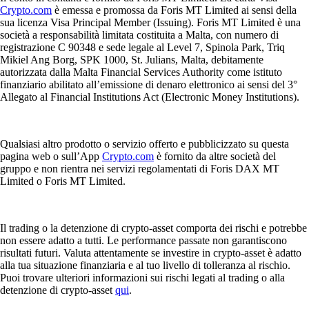
Crypto.com
è emessa e promossa da Foris MT Limited ai sensi della
sua licenza Visa Principal Member (Issuing). Foris MT Limited è una
società a responsabilità limitata costituita a Malta, con numero di
registrazione C 90348 e sede legale al Level 7, Spinola Park, Triq
Mikiel Ang Borg, SPK 1000, St. Julians, Malta, debitamente
autorizzata dalla Malta Financial Services Authority come istituto
finanziario abilitato all’emissione di denaro elettronico ai sensi del 3°
Allegato al Financial Institutions Act (Electronic Money Institutions).
Qualsiasi altro prodotto o servizio offerto e pubblicizzato su questa
pagina web o sull’App
Crypto.com
è fornito da altre società del
gruppo e non rientra nei servizi regolamentati di Foris DAX MT
Limited o Foris MT Limited.
Il trading o la detenzione di crypto-asset comporta dei rischi e potrebbe
non essere adatto a tutti. Le performance passate non garantiscono
risultati futuri. Valuta attentamente se investire in crypto-asset è adatto
alla tua situazione finanziaria e al tuo livello di tolleranza al rischio.
Puoi trovare ulteriori informazioni sui rischi legati al trading o alla
detenzione di crypto-asset
qui
.