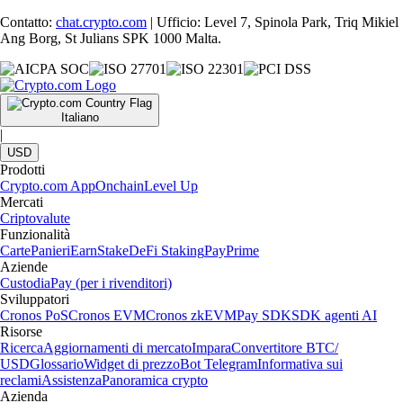
Contatto:
chat.crypto.com
| Ufficio: Level 7, Spinola Park, Triq Mikiel
Ang Borg, St Julians SPK 1000 Malta.
Italiano
|
USD
Prodotti
Crypto.com App
Onchain
Level Up
Mercati
Criptovalute
Funzionalità
Carte
Panieri
Earn
Stake
DeFi Staking
Pay
Prime
Aziende
Custodia
Pay (per i rivenditori)
Sviluppatori
Cronos PoS
Cronos EVM
Cronos zkEVM
Pay SDK
SDK agenti AI
Risorse
Ricerca
Aggiornamenti di mercato
Impara
Convertitore BTC/
USD
Glossario
Widget di prezzo
Bot Telegram
Informativa sui
reclami
Assistenza
Panoramica crypto
Azienda