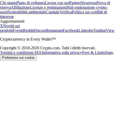
Chi siamo
Piano di sviluppo
Lavora con noi
Partner
Sicurezza
Prova di
riserva
Affiliazione
Licenze e registrazioni
Hub esplorazione crypto-
asset
Sostenibilità ambientale
Capitale
Verifica
Politica sui conflitti di
interesse
Aggiornamenti
X
Novità sui
prodotti
Eventi
Reddit
Discord
Instagram
Facebook
Linkedin
TradingView
Cryptocurrency in Every Wallet™
Copyright © 2018-2026 Crypto.com. Tutti i diritti riservati.
Termini e condizioni SEE
Informativa sulla privacy
Fees & Limits
Stato
Preferenze sui cookie