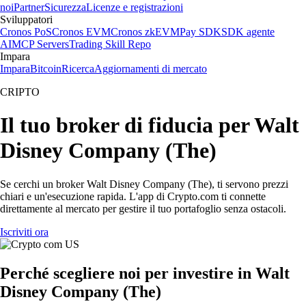
noi
Partner
Sicurezza
Licenze e registrazioni
Sviluppatori
Cronos PoS
Cronos EVM
Cronos zkEVM
Pay SDK
SDK agente
AI
MCP Servers
Trading Skill Repo
Impara
Impara
Bitcoin
Ricerca
Aggiornamenti di mercato
CRIPTO
Il tuo broker di fiducia per Walt
Disney Company (The)
Se cerchi un broker Walt Disney Company (The), ti servono prezzi
chiari e un'esecuzione rapida. L'app di Crypto.com ti connette
direttamente al mercato per gestire il tuo portafoglio senza ostacoli.
Iscriviti ora
Perché scegliere noi per investire in Walt
Disney Company (The)