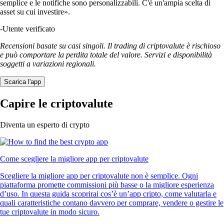
semplice e le notifiche sono personalizzabili. C'è un'ampia scelta di
asset su cui investire».
-
Utente verificato
Recensioni basate su casi singoli. Il trading di criptovalute è rischioso
e può comportare la perdita totale del valore. Servizi e disponibilità
soggetti a variazioni regionali.
Scarica l'app
Capire le criptovalute
Diventa un esperto di crypto
Come scegliere la migliore app per criptovalute
Scegliere la migliore app per criptovalute non è semplice. Ogni
piattaforma promette commissioni più basse o la migliore esperienza
d’uso. In questa guida scoprirai cos’è un’app cripto, come valutarla e
quali caratteristiche contano davvero per comprare, vendere o gestire le
tue criptovalute in modo sicuro.