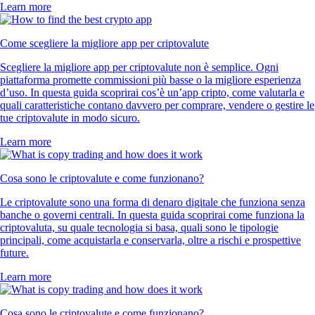
Learn more
Come scegliere la migliore app per criptovalute
Scegliere la migliore app per criptovalute non è semplice. Ogni
piattaforma promette commissioni più basse o la migliore esperienza
d’uso. In questa guida scoprirai cos’è un’app cripto, come valutarla e
quali caratteristiche contano davvero per comprare, vendere o gestire le
tue criptovalute in modo sicuro.
Learn more
Cosa sono le criptovalute e come funzionano?
Le criptovalute sono una forma di denaro digitale che funziona senza
banche o governi centrali. In questa guida scoprirai come funziona la
criptovaluta, su quale tecnologia si basa, quali sono le tipologie
principali, come acquistarla e conservarla, oltre a rischi e prospettive
future.
Learn more
Cosa sono le criptovalute e come funzionano?