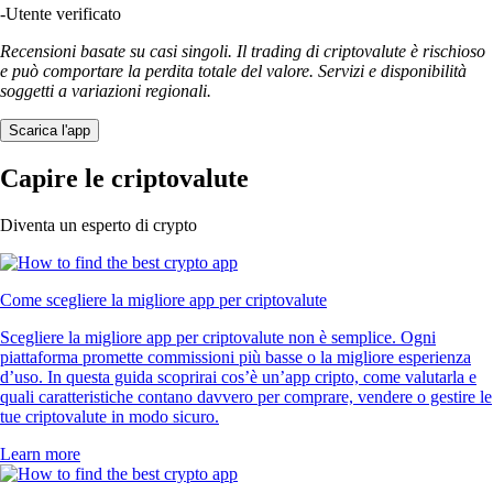
-
Utente verificato
Recensioni basate su casi singoli. Il trading di criptovalute è rischioso
e può comportare la perdita totale del valore. Servizi e disponibilità
soggetti a variazioni regionali.
Scarica l'app
Capire le criptovalute
Diventa un esperto di crypto
Come scegliere la migliore app per criptovalute
Scegliere la migliore app per criptovalute non è semplice. Ogni
piattaforma promette commissioni più basse o la migliore esperienza
d’uso. In questa guida scoprirai cos’è un’app cripto, come valutarla e
quali caratteristiche contano davvero per comprare, vendere o gestire le
tue criptovalute in modo sicuro.
Learn more