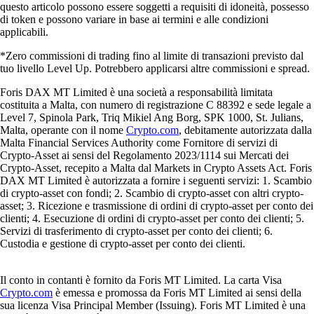
questo articolo possono essere soggetti a requisiti di idoneità, possesso
di token e possono variare in base ai termini e alle condizioni
applicabili.
*Zero commissioni di trading fino al limite di transazioni previsto dal
tuo livello Level Up. Potrebbero applicarsi altre commissioni e spread.
Foris DAX MT Limited è una società a responsabilità limitata
costituita a Malta, con numero di registrazione C 88392 e sede legale a
Level 7, Spinola Park, Triq Mikiel Ang Borg, SPK 1000, St. Julians,
Malta, operante con il nome
Crypto.com
, debitamente autorizzata dalla
Malta Financial Services Authority come Fornitore di servizi di
Crypto-Asset ai sensi del Regolamento 2023/1114 sui Mercati dei
Crypto-Asset, recepito a Malta dal Markets in Crypto Assets Act. Foris
DAX MT Limited è autorizzata a fornire i seguenti servizi: 1. Scambio
di crypto-asset con fondi; 2. Scambio di crypto-asset con altri crypto-
asset; 3. Ricezione e trasmissione di ordini di crypto-asset per conto dei
clienti; 4. Esecuzione di ordini di crypto-asset per conto dei clienti; 5.
Servizi di trasferimento di crypto-asset per conto dei clienti; 6.
Custodia e gestione di crypto-asset per conto dei clienti.
Il conto in contanti è fornito da Foris MT Limited. La carta Visa
Crypto.com
è emessa e promossa da Foris MT Limited ai sensi della
sua licenza Visa Principal Member (Issuing). Foris MT Limited è una