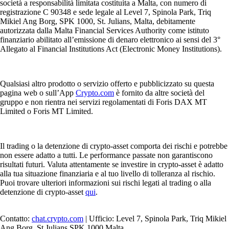
società a responsabilità limitata costituita a Malta, con numero di
registrazione C 90348 e sede legale al Level 7, Spinola Park, Triq
Mikiel Ang Borg, SPK 1000, St. Julians, Malta, debitamente
autorizzata dalla Malta Financial Services Authority come istituto
finanziario abilitato all’emissione di denaro elettronico ai sensi del 3°
Allegato al Financial Institutions Act (Electronic Money Institutions).
Qualsiasi altro prodotto o servizio offerto e pubblicizzato su questa
pagina web o sull’App
Crypto.com
è fornito da altre società del
gruppo e non rientra nei servizi regolamentati di Foris DAX MT
Limited o Foris MT Limited.
Il trading o la detenzione di crypto-asset comporta dei rischi e potrebbe
non essere adatto a tutti. Le performance passate non garantiscono
risultati futuri. Valuta attentamente se investire in crypto-asset è adatto
alla tua situazione finanziaria e al tuo livello di tolleranza al rischio.
Puoi trovare ulteriori informazioni sui rischi legati al trading o alla
detenzione di crypto-asset
qui
.
Contatto:
chat.crypto.com
| Ufficio: Level 7, Spinola Park, Triq Mikiel
Ang Borg, St Julians SPK 1000 Malta.