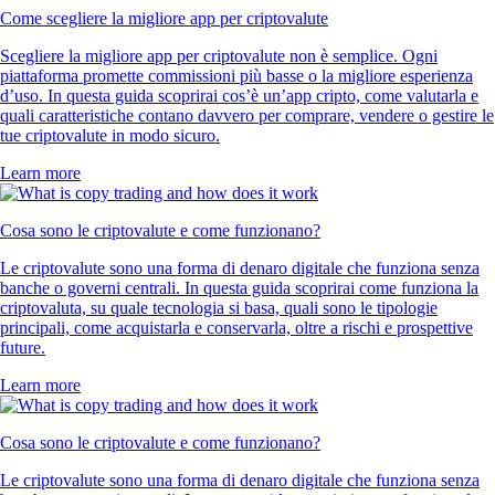
Come scegliere la migliore app per criptovalute
Scegliere la migliore app per criptovalute non è semplice. Ogni
piattaforma promette commissioni più basse o la migliore esperienza
d’uso. In questa guida scoprirai cos’è un’app cripto, come valutarla e
quali caratteristiche contano davvero per comprare, vendere o gestire le
tue criptovalute in modo sicuro.
Learn more
Cosa sono le criptovalute e come funzionano?
Le criptovalute sono una forma di denaro digitale che funziona senza
banche o governi centrali. In questa guida scoprirai come funziona la
criptovaluta, su quale tecnologia si basa, quali sono le tipologie
principali, come acquistarla e conservarla, oltre a rischi e prospettive
future.
Learn more
Cosa sono le criptovalute e come funzionano?
Le criptovalute sono una forma di denaro digitale che funziona senza