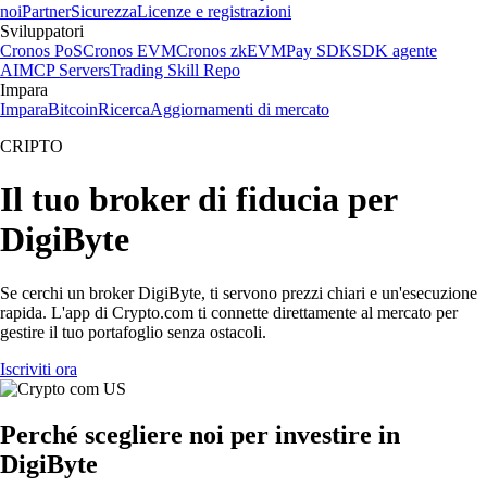
noi
Partner
Sicurezza
Licenze e registrazioni
Sviluppatori
Cronos PoS
Cronos EVM
Cronos zkEVM
Pay SDK
SDK agente
AI
MCP Servers
Trading Skill Repo
Impara
Impara
Bitcoin
Ricerca
Aggiornamenti di mercato
CRIPTO
Il tuo broker di fiducia per
DigiByte
Se cerchi un broker DigiByte, ti servono prezzi chiari e un'esecuzione
rapida. L'app di Crypto.com ti connette direttamente al mercato per
gestire il tuo portafoglio senza ostacoli.
Iscriviti ora
Perché scegliere noi per investire in
DigiByte