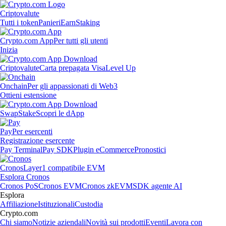
Criptovalute
Tutti i token
Panieri
Earn
Staking
Crypto.com App
Per tutti gli utenti
Inizia
Criptovalute
Carta prepagata Visa
Level Up
Onchain
Per gli appassionati di Web3
Ottieni estensione
Swap
Stake
Scopri le dApp
Pay
Per esercenti
Registrazione esercente
Pay Terminal
Pay SDK
Plugin eCommerce
Pronostici
Cronos
Layer1 compatibile EVM
Esplora Cronos
Cronos PoS
Cronos EVM
Cronos zkEVM
SDK agente AI
Esplora
Affiliazione
Istituzionali
Custodia
Crypto.com
Chi siamo
Notizie aziendali
Novità sui prodotti
Eventi
Lavora con