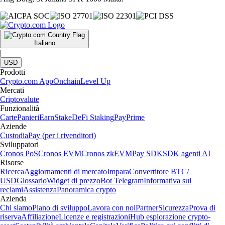
Italiano
|
USD
Prodotti
Crypto.com App
Onchain
Level Up
Mercati
Criptovalute
Funzionalità
Carte
Panieri
Earn
Stake
DeFi Staking
Pay
Prime
Aziende
Custodia
Pay (per i rivenditori)
Sviluppatori
Cronos PoS
Cronos EVM
Cronos zkEVM
Pay SDK
SDK agenti AI
Risorse
Ricerca
Aggiornamenti di mercato
Impara
Convertitore BTC/
USD
Glossario
Widget di prezzo
Bot Telegram
Informativa sui
reclami
Assistenza
Panoramica crypto
Azienda
Chi siamo
Piano di sviluppo
Lavora con noi
Partner
Sicurezza
Prova di
riserva
Affiliazione
Licenze e registrazioni
Hub esplorazione crypto-