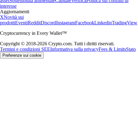
asset
Sostenibilità ambientale
Capitale
Verifica
Politica sui conflitti di
interesse
Aggiornamenti
X
Novità sui
prodotti
Eventi
Reddit
Discord
Instagram
Facebook
Linkedin
TradingView
Cryptocurrency in Every Wallet™
Copyright © 2018-2026 Crypto.com. Tutti i diritti riservati.
Termini e condizioni SEE
Informativa sulla privacy
Fees & Limits
Stato
Preferenze sui cookie