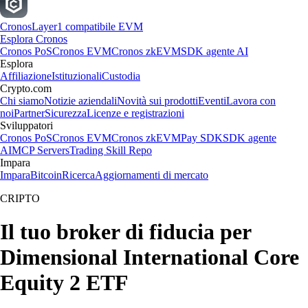
Cronos
Layer1 compatibile EVM
Esplora Cronos
Cronos PoS
Cronos EVM
Cronos zkEVM
SDK agente AI
Esplora
Affiliazione
Istituzionali
Custodia
Crypto.com
Chi siamo
Notizie aziendali
Novità sui prodotti
Eventi
Lavora con
noi
Partner
Sicurezza
Licenze e registrazioni
Sviluppatori
Cronos PoS
Cronos EVM
Cronos zkEVM
Pay SDK
SDK agente
AI
MCP Servers
Trading Skill Repo
Impara
Impara
Bitcoin
Ricerca
Aggiornamenti di mercato
CRIPTO
Il tuo broker di fiducia per
Dimensional International Core
Equity 2 ETF