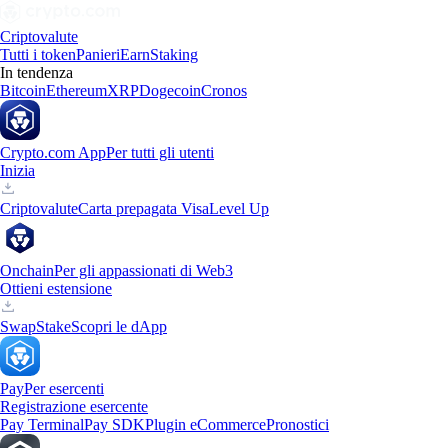
Criptovalute
Tutti i token
Panieri
Earn
Staking
In tendenza
Bitcoin
Ethereum
XRP
Dogecoin
Cronos
Crypto.com App
Per tutti gli utenti
Inizia
Criptovalute
Carta prepagata Visa
Level Up
Onchain
Per gli appassionati di Web3
Ottieni estensione
Swap
Stake
Scopri le dApp
Pay
Per esercenti
Registrazione esercente
Pay Terminal
Pay SDK
Plugin eCommerce
Pronostici