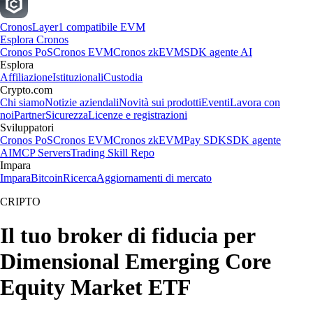
Cronos
Layer1 compatibile EVM
Esplora Cronos
Cronos PoS
Cronos EVM
Cronos zkEVM
SDK agente AI
Esplora
Affiliazione
Istituzionali
Custodia
Crypto.com
Chi siamo
Notizie aziendali
Novità sui prodotti
Eventi
Lavora con
noi
Partner
Sicurezza
Licenze e registrazioni
Sviluppatori
Cronos PoS
Cronos EVM
Cronos zkEVM
Pay SDK
SDK agente
AI
MCP Servers
Trading Skill Repo
Impara
Impara
Bitcoin
Ricerca
Aggiornamenti di mercato
CRIPTO
Il tuo broker di fiducia per
Dimensional Emerging Core
Equity Market ETF