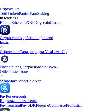
Criptovalute
Tutti i token
Panieri
Earn
Staking
In tendenza
Bitcoin
Ethereum
XRP
Dogecoin
Cronos
Crypto.com App
Per tutti gli utenti
Inizia
Criptovalute
Carta prepagata Visa
Level Up
Onchain
Per gli appassionati di Web3
Ottieni estensione
Swap
Stake
Scopri le dApp
Pay
Per esercenti
Registrazione esercente
Pay Terminal
Pay SDK
Plugin eCommerce
Pronostici