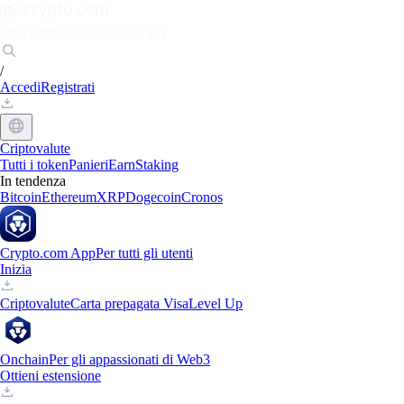
Mercati
Privati
Aziende
Scopri
/
Accedi
Registrati
Criptovalute
Tutti i token
Panieri
Earn
Staking
In tendenza
Bitcoin
Ethereum
XRP
Dogecoin
Cronos
Crypto.com App
Per tutti gli utenti
Inizia
Criptovalute
Carta prepagata Visa
Level Up
Onchain
Per gli appassionati di Web3
Ottieni estensione