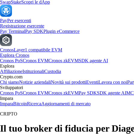
Swap
Stake
Scopri le dApp
Pay
Per esercenti
Registrazione esercente
Pay Terminal
Pay SDK
Plugin eCommerce
Cronos
Layer1 compatibile EVM
Esplora Cronos
Cronos PoS
Cronos EVM
Cronos zkEVM
SDK agente AI
Esplora
Affiliazione
Istituzionali
Custodia
Crypto.com
Chi siamo
Notizie aziendali
Novità sui prodotti
Eventi
Lavora con noi
Par
Sviluppatori
Cronos PoS
Cronos EVM
Cronos zkEVM
Pay SDK
SDK agente AI
MCP
Impara
Impara
Bitcoin
Ricerca
Aggiornamenti di mercato
CRIPTO
Il tuo broker di fiducia per Diag