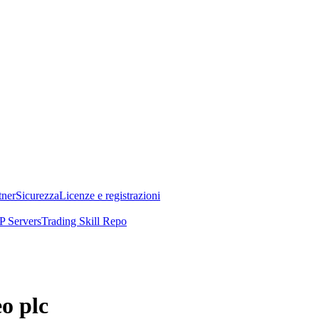
tner
Sicurezza
Licenze e registrazioni
 Servers
Trading Skill Repo
eo plc