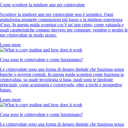
Come scegliere la migliore app per criptovalute
Scegliere la migliore app per criptovalute non è semplice. Ogni
piattaforma promette commissioni più basse o la migliore esperienza
d’uso. In questa guida scoprirai cos’è un’app cripto, come valutarla e
quali caratteristiche contano davvero per comprare, vendere o gestire le
tue criptovalute in modo sicuro.
Learn more
Cosa sono le criptovalute e come funzionano?
Le criptovalute sono una forma di denaro digitale che funziona senza
banche o governi centrali. In questa guida scoprirai come funziona la
criptovaluta, su quale tecnologia si basa, quali sono le tipologie
principali, come acquistarla e conservarla, oltre a rischi e prospettive
future.
Learn more
Cosa sono le criptovalute e come funzionano?
Le criptovalute sono una forma di denaro digitale che funziona senza