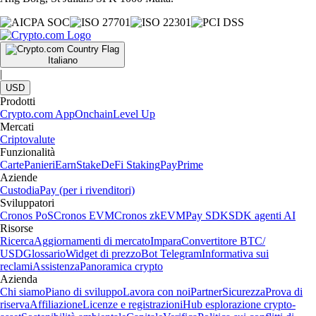
Italiano
|
USD
Prodotti
Crypto.com App
Onchain
Level Up
Mercati
Criptovalute
Funzionalità
Carte
Panieri
Earn
Stake
DeFi Staking
Pay
Prime
Aziende
Custodia
Pay (per i rivenditori)
Sviluppatori
Cronos PoS
Cronos EVM
Cronos zkEVM
Pay SDK
SDK agenti AI
Risorse
Ricerca
Aggiornamenti di mercato
Impara
Convertitore BTC/
USD
Glossario
Widget di prezzo
Bot Telegram
Informativa sui
reclami
Assistenza
Panoramica crypto
Azienda
Chi siamo
Piano di sviluppo
Lavora con noi
Partner
Sicurezza
Prova di
riserva
Affiliazione
Licenze e registrazioni
Hub esplorazione crypto-