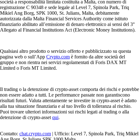
società a responsabilità limitata costituita a Malta, con numero di
registrazione C 90348 e sede legale al Level 7, Spinola Park, Triq
Mikiel Ang Borg, SPK 1000, St. Julians, Malta, debitamente
autorizzata dalla Malta Financial Services Authority come istituto
finanziario abilitato all’emissione di denaro elettronico ai sensi del 3°
Allegato al Financial Institutions Act (Electronic Money Institutions).
Qualsiasi altro prodotto o servizio offerto e pubblicizzato su questa
pagina web o sull’App
Crypto.com
è fornito da altre società del
gruppo e non rientra nei servizi regolamentati di Foris DAX MT
Limited o Foris MT Limited.
Il trading o la detenzione di crypto-asset comporta dei rischi e potrebbe
non essere adatto a tutti. Le performance passate non garantiscono
risultati futuri. Valuta attentamente se investire in crypto-asset è adatto
alla tua situazione finanziaria e al tuo livello di tolleranza al rischio.
Puoi trovare ulteriori informazioni sui rischi legati al trading o alla
detenzione di crypto-asset
qui
.
Contatto:
chat.crypto.com
| Ufficio: Level 7, Spinola Park, Triq Mikiel
Ang Borg, St Julians SPK 1000 Malta.