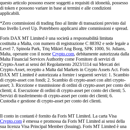
questo articolo possono essere soggetti a requisiti di idoneità, possesso
di token e possono variare in base ai termini e alle condizioni
applicabili.
*Zero commissioni di trading fino al limite di transazioni previsto dal
tuo livello Level Up. Potrebbero applicarsi altre commissioni e spread.
Foris DAX MT Limited è una società a responsabilità limitata
costituita a Malta, con numero di registrazione C 88392 e sede legale a
Level 7, Spinola Park, Triq Mikiel Ang Borg, SPK 1000, St. Julians,
Malta, operante con il nome
Crypto.com
, debitamente autorizzata dalla
Malta Financial Services Authority come Fornitore di servizi di
Crypto-Asset ai sensi del Regolamento 2023/1114 sui Mercati dei
Crypto-Asset, recepito a Malta dal Markets in Crypto Assets Act. Foris
DAX MT Limited è autorizzata a fornire i seguenti servizi: 1. Scambio
di crypto-asset con fondi; 2. Scambio di crypto-asset con altri crypto-
asset; 3. Ricezione e trasmissione di ordini di crypto-asset per conto dei
clienti; 4. Esecuzione di ordini di crypto-asset per conto dei clienti; 5.
Servizi di trasferimento di crypto-asset per conto dei clienti; 6.
Custodia e gestione di crypto-asset per conto dei clienti.
Il conto in contanti è fornito da Foris MT Limited. La carta Visa
Crypto.com
è emessa e promossa da Foris MT Limited ai sensi della
sua licenza Visa Principal Member (Issuing). Foris MT Limited è una