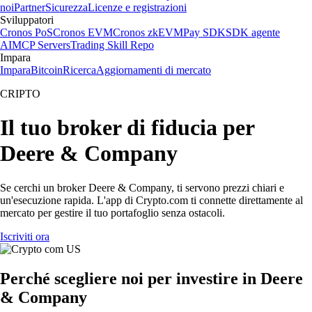
noi
Partner
Sicurezza
Licenze e registrazioni
Sviluppatori
Cronos PoS
Cronos EVM
Cronos zkEVM
Pay SDK
SDK agente
AI
MCP Servers
Trading Skill Repo
Impara
Impara
Bitcoin
Ricerca
Aggiornamenti di mercato
CRIPTO
Il tuo broker di fiducia per
Deere & Company
Se cerchi un broker Deere & Company, ti servono prezzi chiari e
un'esecuzione rapida. L'app di Crypto.com ti connette direttamente al
mercato per gestire il tuo portafoglio senza ostacoli.
Iscriviti ora
Perché scegliere noi per investire in Deere
& Company