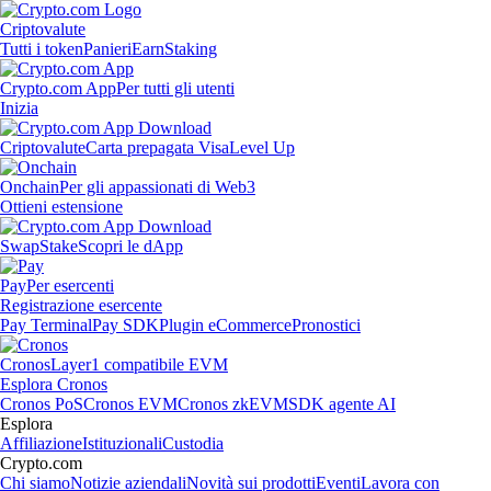
Criptovalute
Tutti i token
Panieri
Earn
Staking
Crypto.com App
Per tutti gli utenti
Inizia
Criptovalute
Carta prepagata Visa
Level Up
Onchain
Per gli appassionati di Web3
Ottieni estensione
Swap
Stake
Scopri le dApp
Pay
Per esercenti
Registrazione esercente
Pay Terminal
Pay SDK
Plugin eCommerce
Pronostici
Cronos
Layer1 compatibile EVM
Esplora Cronos
Cronos PoS
Cronos EVM
Cronos zkEVM
SDK agente AI
Esplora
Affiliazione
Istituzionali
Custodia
Crypto.com
Chi siamo
Notizie aziendali
Novità sui prodotti
Eventi
Lavora con