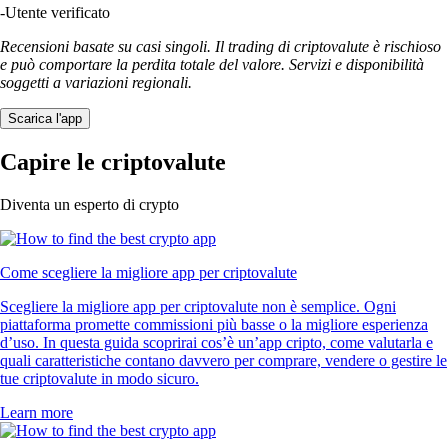
-
Utente verificato
Recensioni basate su casi singoli. Il trading di criptovalute è rischioso
e può comportare la perdita totale del valore. Servizi e disponibilità
soggetti a variazioni regionali.
Scarica l'app
Capire le criptovalute
Diventa un esperto di crypto
Come scegliere la migliore app per criptovalute
Scegliere la migliore app per criptovalute non è semplice. Ogni
piattaforma promette commissioni più basse o la migliore esperienza
d’uso. In questa guida scoprirai cos’è un’app cripto, come valutarla e
quali caratteristiche contano davvero per comprare, vendere o gestire le
tue criptovalute in modo sicuro.
Learn more