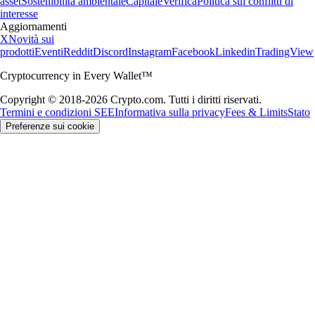
asset
Sostenibilità ambientale
Capitale
Verifica
Politica sui conflitti di
interesse
Aggiornamenti
X
Novità sui
prodotti
Eventi
Reddit
Discord
Instagram
Facebook
Linkedin
TradingView
Cryptocurrency in Every Wallet™
Copyright © 2018-2026 Crypto.com. Tutti i diritti riservati.
Termini e condizioni SEE
Informativa sulla privacy
Fees & Limits
Stato
Preferenze sui cookie