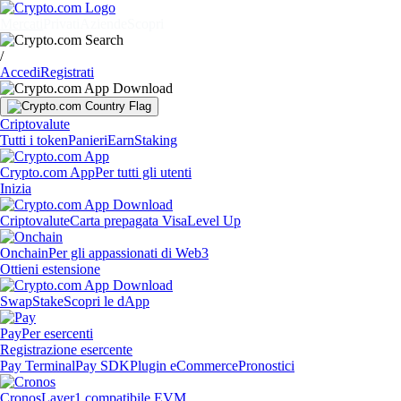
Mercati
Privati
Aziende
Scopri
/
Accedi
Registrati
Criptovalute
Tutti i token
Panieri
Earn
Staking
Crypto.com App
Per tutti gli utenti
Inizia
Criptovalute
Carta prepagata Visa
Level Up
Onchain
Per gli appassionati di Web3
Ottieni estensione
Swap
Stake
Scopri le dApp
Pay
Per esercenti
Registrazione esercente
Pay Terminal
Pay SDK
Plugin eCommerce
Pronostici
Cronos
Layer1 compatibile EVM