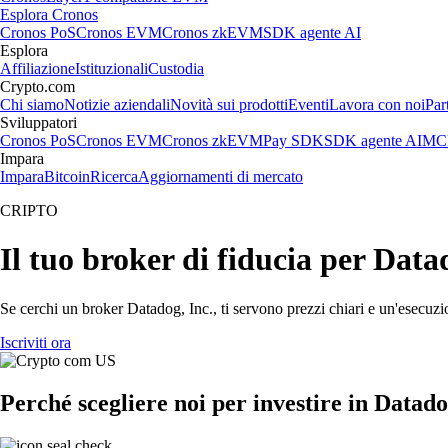
Esplora Cronos
Cronos PoS
Cronos EVM
Cronos zkEVM
SDK agente AI
Esplora
Affiliazione
Istituzionali
Custodia
Crypto.com
Chi siamo
Notizie aziendali
Novità sui prodotti
Eventi
Lavora con noi
Par
Sviluppatori
Cronos PoS
Cronos EVM
Cronos zkEVM
Pay SDK
SDK agente AI
MCP
Impara
Impara
Bitcoin
Ricerca
Aggiornamenti di mercato
CRIPTO
Il tuo broker di fiducia per Data
Se cerchi un broker Datadog, Inc., ti servono prezzi chiari e un'esecuzio
Iscriviti ora
Perché scegliere noi per investire in Datado