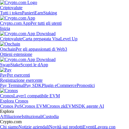
Criptovalute
Tutti i token
Panieri
Earn
Staking
Crypto.com App
Per tutti gli utenti
Inizia
Criptovalute
Carta prepagata Visa
Level Up
Onchain
Per gli appassionati di Web3
Ottieni estensione
Swap
Stake
Scopri le dApp
Pay
Per esercenti
Registrazione esercente
Pay Terminal
Pay SDK
Plugin eCommerce
Pronostici
Cronos
Layer1 compatibile EVM
Esplora Cronos
Cronos PoS
Cronos EVM
Cronos zkEVM
SDK agente AI
Esplora
Affiliazione
Istituzionali
Custodia
Crypto.com
Chi siamo
Notizie aziendali
Novità sui prodotti
Eventi
Lavora con