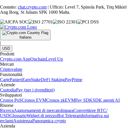
Contatto:
chat.crypto.com
| Ufficio: Level 7, Spinola Park, Triq Mikiel
Ang Borg, St Julians SPK 1000 Malta.
Italiano
|
USD
Prodotti
Crypto.com App
Onchain
Level Up
Mercati
Criptovalute
Funzionalità
Carte
Panieri
Earn
Stake
DeFi Staking
Pay
Prime
Aziende
Custodia
Pay (per i rivenditori)
Sviluppatori
Cronos PoS
Cronos EVM
Cronos zkEVM
Pay SDK
SDK agenti AI
Risorse
Ricerca
Aggiornamenti di mercato
Impara
Convertitore BTC/
USD
Glossario
Widget di prezzo
Bot Telegram
Informativa sui
reclami
Assistenza
Panoramica crypto
Azienda