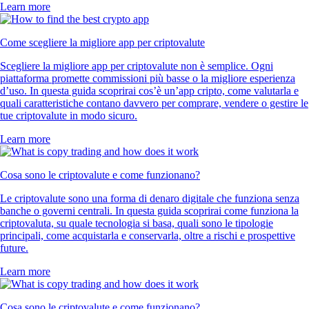
Learn more
Come scegliere la migliore app per criptovalute
Scegliere la migliore app per criptovalute non è semplice. Ogni
piattaforma promette commissioni più basse o la migliore esperienza
d’uso. In questa guida scoprirai cos’è un’app cripto, come valutarla e
quali caratteristiche contano davvero per comprare, vendere o gestire le
tue criptovalute in modo sicuro.
Learn more
Cosa sono le criptovalute e come funzionano?
Le criptovalute sono una forma di denaro digitale che funziona senza
banche o governi centrali. In questa guida scoprirai come funziona la
criptovaluta, su quale tecnologia si basa, quali sono le tipologie
principali, come acquistarla e conservarla, oltre a rischi e prospettive
future.
Learn more
Cosa sono le criptovalute e come funzionano?