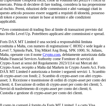
di criptovalute comporta rischi, come la volatilità dei prezzi e i rischi di
mercato. Prima di decidere di fare trading, considera la tua propensione
al rischio. Premi, riduzioni delle commissioni e altri vantaggi citati in
questo articolo possono essere soggetti a requisiti di idoneità, possesso
di token e possono variare in base ai termini e alle condizioni
applicabili.
*Zero commissioni di trading fino al limite di transazioni previsto dal
tuo livello Level Up. Potrebbero applicarsi altre commissioni e spread.
Foris DAX MT Limited è una società a responsabilità limitata
costituita a Malta, con numero di registrazione C 88392 e sede legale a
Level 7, Spinola Park, Triq Mikiel Ang Borg, SPK 1000, St. Julians,
Malta, operante con il nome
Crypto.com
, debitamente autorizzata dalla
Malta Financial Services Authority come Fornitore di servizi di
Crypto-Asset ai sensi del Regolamento 2023/1114 sui Mercati dei
Crypto-Asset, recepito a Malta dal Markets in Crypto Assets Act. Foris
DAX MT Limited è autorizzata a fornire i seguenti servizi: 1. Scambio
di crypto-asset con fondi; 2. Scambio di crypto-asset con altri crypto-
asset; 3. Ricezione e trasmissione di ordini di crypto-asset per conto dei
clienti; 4. Esecuzione di ordini di crypto-asset per conto dei clienti; 5.
Servizi di trasferimento di crypto-asset per conto dei clienti; 6.
Custodia e gestione di crypto-asset per conto dei clienti.
Il conto in contanti è fornito da Foris MT Limited. La carta Visa