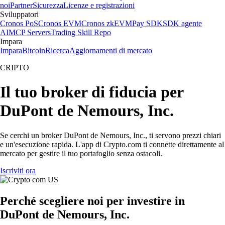
noi
Partner
Sicurezza
Licenze e registrazioni
Sviluppatori
Cronos PoS
Cronos EVM
Cronos zkEVM
Pay SDK
SDK agente
AI
MCP Servers
Trading Skill Repo
Impara
Impara
Bitcoin
Ricerca
Aggiornamenti di mercato
CRIPTO
Il tuo broker di fiducia per
DuPont de Nemours, Inc.
Se cerchi un broker DuPont de Nemours, Inc., ti servono prezzi chiari
e un'esecuzione rapida. L'app di Crypto.com ti connette direttamente al
mercato per gestire il tuo portafoglio senza ostacoli.
Iscriviti ora
Perché scegliere noi per investire in
DuPont de Nemours, Inc.