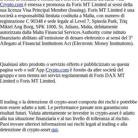
Crypto.com
è emessa e promossa da Foris MT Limited ai sensi della
sua licenza Visa Principal Member (Issuing). Foris MT Limited è una
società a responsabilità limitata costituita a Malta, con numero di
registrazione C 90348 e sede legale al Level 7, Spinola Park, Triq
Mikiel Ang Borg, SPK 1000, St. Julians, Malta, debitamente
autorizzata dalla Malta Financial Services Authority come istituto
finanziario abilitato all’emissione di denaro elettronico ai sensi del 3°
Allegato al Financial Institutions Act (Electronic Money Institutions).
Qualsiasi altro prodotto o servizio offerto e pubblicizzato su questa
pagina web o sull’App
Crypto.com
è fornito da altre società del
gruppo e non rientra nei servizi regolamentati di Foris DAX MT
Limited o Foris MT Limited.
Il trading o la detenzione di crypto-asset comporta dei rischi e potrebbe
non essere adatto a tutti. Le performance passate non garantiscono
risultati futuri. Valuta attentamente se investire in crypto-asset è adatto
alla tua situazione finanziaria e al tuo livello di tolleranza al rischio.
Puoi trovare ulteriori informazioni sui rischi legati al trading o alla
detenzione di crypto-asset
qui
.