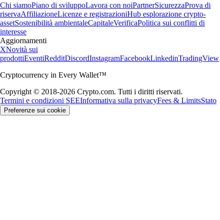
Chi siamo
Piano di sviluppo
Lavora con noi
Partner
Sicurezza
Prova di
riserva
Affiliazione
Licenze e registrazioni
Hub esplorazione crypto-
asset
Sostenibilità ambientale
Capitale
Verifica
Politica sui conflitti di
interesse
Aggiornamenti
X
Novità sui
prodotti
Eventi
Reddit
Discord
Instagram
Facebook
Linkedin
TradingView
Cryptocurrency in Every Wallet™
Copyright © 2018-2026 Crypto.com. Tutti i diritti riservati.
Termini e condizioni SEE
Informativa sulla privacy
Fees & Limits
Stato
Preferenze sui cookie