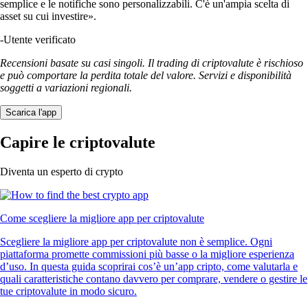
semplice e le notifiche sono personalizzabili. C'è un'ampia scelta di
asset su cui investire».
-
Utente verificato
Recensioni basate su casi singoli. Il trading di criptovalute è rischioso
e può comportare la perdita totale del valore. Servizi e disponibilità
soggetti a variazioni regionali.
Scarica l'app
Capire le criptovalute
Diventa un esperto di crypto
Come scegliere la migliore app per criptovalute
Scegliere la migliore app per criptovalute non è semplice. Ogni
piattaforma promette commissioni più basse o la migliore esperienza
d’uso. In questa guida scoprirai cos’è un’app cripto, come valutarla e
quali caratteristiche contano davvero per comprare, vendere o gestire le
tue criptovalute in modo sicuro.