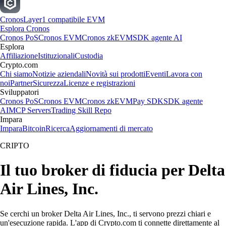
Cronos
Layer1 compatibile EVM
Esplora Cronos
Cronos PoS
Cronos EVM
Cronos zkEVM
SDK agente AI
Esplora
Affiliazione
Istituzionali
Custodia
Crypto.com
Chi siamo
Notizie aziendali
Novità sui prodotti
Eventi
Lavora con
noi
Partner
Sicurezza
Licenze e registrazioni
Sviluppatori
Cronos PoS
Cronos EVM
Cronos zkEVM
Pay SDK
SDK agente
AI
MCP Servers
Trading Skill Repo
Impara
Impara
Bitcoin
Ricerca
Aggiornamenti di mercato
CRIPTO
Il tuo broker di fiducia per Delta
Air Lines, Inc.
Se cerchi un broker Delta Air Lines, Inc., ti servono prezzi chiari e
un'esecuzione rapida. L'app di Crypto.com ti connette direttamente al