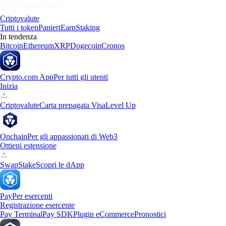
Criptovalute
Tutti i token
Panieri
Earn
Staking
In tendenza
Bitcoin
Ethereum
XRP
Dogecoin
Cronos
Crypto.com App
Per tutti gli utenti
Inizia
Criptovalute
Carta prepagata Visa
Level Up
Onchain
Per gli appassionati di Web3
Ottieni estensione
Swap
Stake
Scopri le dApp
Pay
Per esercenti
Registrazione esercente
Pay Terminal
Pay SDK
Plugin eCommerce
Pronostici