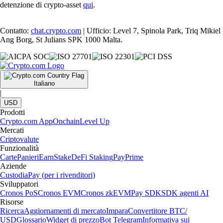
detenzione di crypto-asset
qui
.
Contatto:
chat.crypto.com
| Ufficio: Level 7, Spinola Park, Triq Mikiel
Ang Borg, St Julians SPK 1000 Malta.
Italiano
|
USD
Prodotti
Crypto.com App
Onchain
Level Up
Mercati
Criptovalute
Funzionalità
Carte
Panieri
Earn
Stake
DeFi Staking
Pay
Prime
Aziende
Custodia
Pay (per i rivenditori)
Sviluppatori
Cronos PoS
Cronos EVM
Cronos zkEVM
Pay SDK
SDK agenti AI
Risorse
Ricerca
Aggiornamenti di mercato
Impara
Convertitore BTC/
USD
Glossario
Widget di prezzo
Bot Telegram
Informativa sui