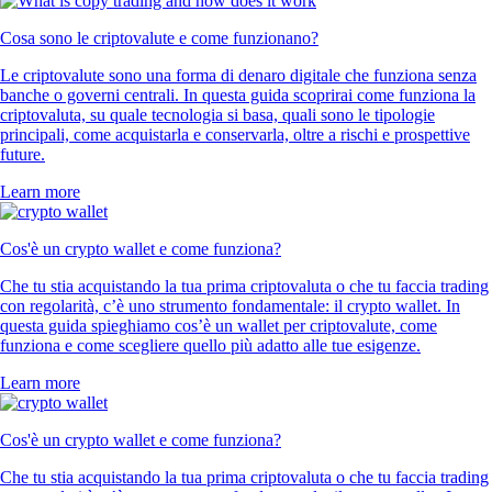
Cosa sono le criptovalute e come funzionano?
Le criptovalute sono una forma di denaro digitale che funziona senza
banche o governi centrali. In questa guida scoprirai come funziona la
criptovaluta, su quale tecnologia si basa, quali sono le tipologie
principali, come acquistarla e conservarla, oltre a rischi e prospettive
future.
Learn more
Cos'è un crypto wallet e come funziona?
Che tu stia acquistando la tua prima criptovaluta o che tu faccia trading
con regolarità, c’è uno strumento fondamentale: il crypto wallet. In
questa guida spieghiamo cos’è un wallet per criptovalute, come
funziona e come scegliere quello più adatto alle tue esigenze.
Learn more
Cos'è un crypto wallet e come funziona?
Che tu stia acquistando la tua prima criptovaluta o che tu faccia trading