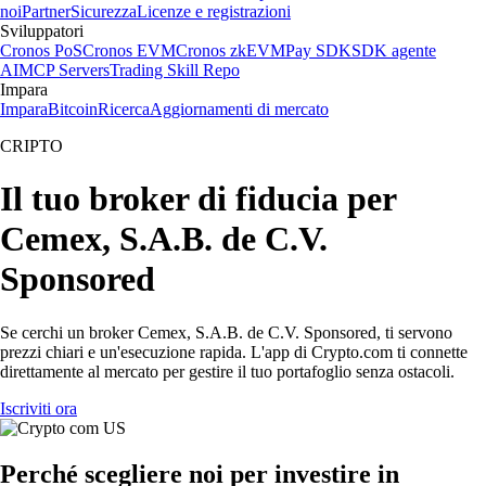
noi
Partner
Sicurezza
Licenze e registrazioni
Sviluppatori
Cronos PoS
Cronos EVM
Cronos zkEVM
Pay SDK
SDK agente
AI
MCP Servers
Trading Skill Repo
Impara
Impara
Bitcoin
Ricerca
Aggiornamenti di mercato
CRIPTO
Il tuo broker di fiducia per
Cemex, S.A.B. de C.V.
Sponsored
Se cerchi un broker Cemex, S.A.B. de C.V. Sponsored, ti servono
prezzi chiari e un'esecuzione rapida. L'app di Crypto.com ti connette
direttamente al mercato per gestire il tuo portafoglio senza ostacoli.
Iscriviti ora
Perché scegliere noi per investire in