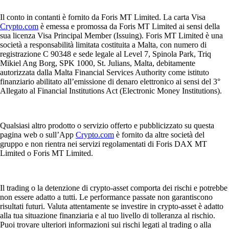
Il conto in contanti è fornito da Foris MT Limited. La carta Visa
Crypto.com
è emessa e promossa da Foris MT Limited ai sensi della
sua licenza Visa Principal Member (Issuing). Foris MT Limited è una
società a responsabilità limitata costituita a Malta, con numero di
registrazione C 90348 e sede legale al Level 7, Spinola Park, Triq
Mikiel Ang Borg, SPK 1000, St. Julians, Malta, debitamente
autorizzata dalla Malta Financial Services Authority come istituto
finanziario abilitato all’emissione di denaro elettronico ai sensi del 3°
Allegato al Financial Institutions Act (Electronic Money Institutions).
Qualsiasi altro prodotto o servizio offerto e pubblicizzato su questa
pagina web o sull’App
Crypto.com
è fornito da altre società del
gruppo e non rientra nei servizi regolamentati di Foris DAX MT
Limited o Foris MT Limited.
Il trading o la detenzione di crypto-asset comporta dei rischi e potrebbe
non essere adatto a tutti. Le performance passate non garantiscono
risultati futuri. Valuta attentamente se investire in crypto-asset è adatto
alla tua situazione finanziaria e al tuo livello di tolleranza al rischio.
Puoi trovare ulteriori informazioni sui rischi legati al trading o alla