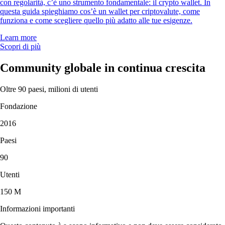
con regolarità, c’è uno strumento fondamentale: il crypto wallet. In
questa guida spieghiamo cos’è un wallet per criptovalute, come
funziona e come scegliere quello più adatto alle tue esigenze.
Learn more
Scopri di più
Community globale in continua crescita
Oltre 90 paesi, milioni di utenti
Fondazione
2016
Paesi
90
Utenti
150 M
Informazioni importanti