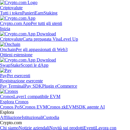
Criptovalute
Tutti i token
Panieri
Earn
Staking
Crypto.com App
Per tutti gli utenti
Inizia
Criptovalute
Carta prepagata Visa
Level Up
Onchain
Per gli appassionati di Web3
Ottieni estensione
Swap
Stake
Scopri le dApp
Pay
Per esercenti
Registrazione esercente
Pay Terminal
Pay SDK
Plugin eCommerce
Cronos
Layer1 compatibile EVM
Esplora Cronos
Cronos PoS
Cronos EVM
Cronos zkEVM
SDK agente AI
Esplora
Affiliazione
Istituzionali
Custodia
Crypto.com
Chi siamo
Notizie aziendali
Novità sui prodotti
Eventi
Lavora con