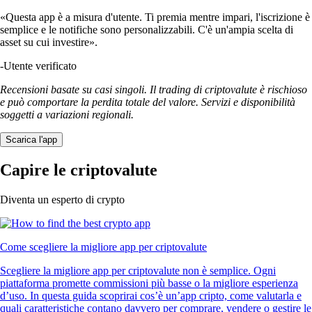
«Questa app è a misura d'utente. Ti premia mentre impari, l'iscrizione è
semplice e le notifiche sono personalizzabili. C'è un'ampia scelta di
asset su cui investire».
-
Utente verificato
Recensioni basate su casi singoli. Il trading di criptovalute è rischioso
e può comportare la perdita totale del valore. Servizi e disponibilità
soggetti a variazioni regionali.
Scarica l'app
Capire le criptovalute
Diventa un esperto di crypto
Come scegliere la migliore app per criptovalute
Scegliere la migliore app per criptovalute non è semplice. Ogni
piattaforma promette commissioni più basse o la migliore esperienza
d’uso. In questa guida scoprirai cos’è un’app cripto, come valutarla e
quali caratteristiche contano davvero per comprare, vendere o gestire le