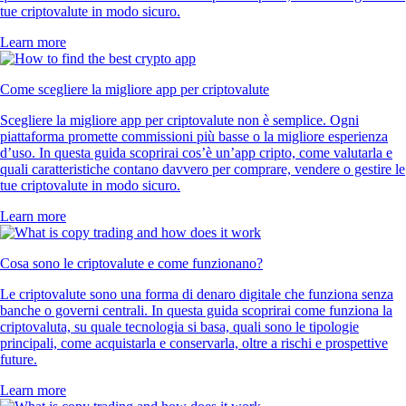
tue criptovalute in modo sicuro.
Learn more
Come scegliere la migliore app per criptovalute
Scegliere la migliore app per criptovalute non è semplice. Ogni
piattaforma promette commissioni più basse o la migliore esperienza
d’uso. In questa guida scoprirai cos’è un’app cripto, come valutarla e
quali caratteristiche contano davvero per comprare, vendere o gestire le
tue criptovalute in modo sicuro.
Learn more
Cosa sono le criptovalute e come funzionano?
Le criptovalute sono una forma di denaro digitale che funziona senza
banche o governi centrali. In questa guida scoprirai come funziona la
criptovaluta, su quale tecnologia si basa, quali sono le tipologie
principali, come acquistarla e conservarla, oltre a rischi e prospettive
future.
Learn more