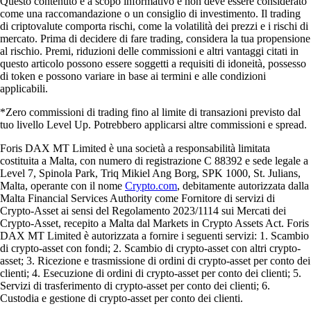
Questo contenuto è a scopo informativo e non deve essere considerato
come una raccomandazione o un consiglio di investimento. Il trading
di criptovalute comporta rischi, come la volatilità dei prezzi e i rischi di
mercato. Prima di decidere di fare trading, considera la tua propensione
al rischio. Premi, riduzioni delle commissioni e altri vantaggi citati in
questo articolo possono essere soggetti a requisiti di idoneità, possesso
di token e possono variare in base ai termini e alle condizioni
applicabili.
*Zero commissioni di trading fino al limite di transazioni previsto dal
tuo livello Level Up. Potrebbero applicarsi altre commissioni e spread.
Foris DAX MT Limited è una società a responsabilità limitata
costituita a Malta, con numero di registrazione C 88392 e sede legale a
Level 7, Spinola Park, Triq Mikiel Ang Borg, SPK 1000, St. Julians,
Malta, operante con il nome
Crypto.com
, debitamente autorizzata dalla
Malta Financial Services Authority come Fornitore di servizi di
Crypto-Asset ai sensi del Regolamento 2023/1114 sui Mercati dei
Crypto-Asset, recepito a Malta dal Markets in Crypto Assets Act. Foris
DAX MT Limited è autorizzata a fornire i seguenti servizi: 1. Scambio
di crypto-asset con fondi; 2. Scambio di crypto-asset con altri crypto-
asset; 3. Ricezione e trasmissione di ordini di crypto-asset per conto dei
clienti; 4. Esecuzione di ordini di crypto-asset per conto dei clienti; 5.
Servizi di trasferimento di crypto-asset per conto dei clienti; 6.
Custodia e gestione di crypto-asset per conto dei clienti.