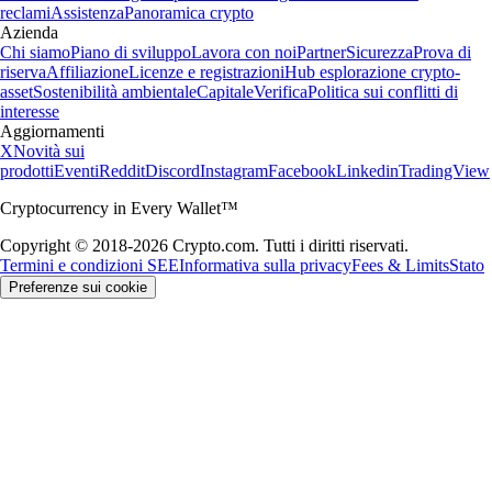
reclami
Assistenza
Panoramica crypto
Azienda
Chi siamo
Piano di sviluppo
Lavora con noi
Partner
Sicurezza
Prova di
riserva
Affiliazione
Licenze e registrazioni
Hub esplorazione crypto-
asset
Sostenibilità ambientale
Capitale
Verifica
Politica sui conflitti di
interesse
Aggiornamenti
X
Novità sui
prodotti
Eventi
Reddit
Discord
Instagram
Facebook
Linkedin
TradingView
Cryptocurrency in Every Wallet™
Copyright © 2018-2026 Crypto.com. Tutti i diritti riservati.
Termini e condizioni SEE
Informativa sulla privacy
Fees & Limits
Stato
Preferenze sui cookie