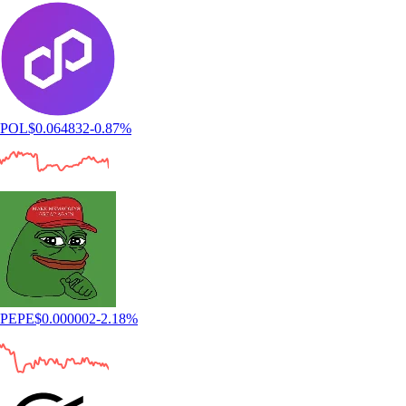
POL
$
0.064832
-0.87
%
PEPE
$
0.000002
-2.18
%