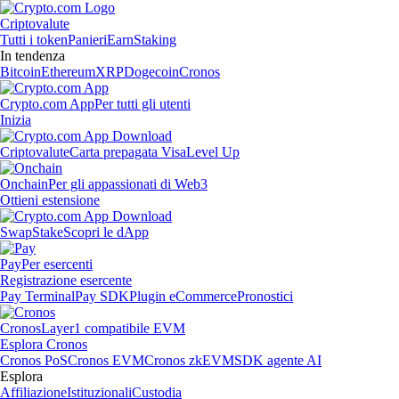
Criptovalute
Tutti i token
Panieri
Earn
Staking
In tendenza
Bitcoin
Ethereum
XRP
Dogecoin
Cronos
Crypto.com App
Per tutti gli utenti
Inizia
Criptovalute
Carta prepagata Visa
Level Up
Onchain
Per gli appassionati di Web3
Ottieni estensione
Swap
Stake
Scopri le dApp
Pay
Per esercenti
Registrazione esercente
Pay Terminal
Pay SDK
Plugin eCommerce
Pronostici
Cronos
Layer1 compatibile EVM
Esplora Cronos
Cronos PoS
Cronos EVM
Cronos zkEVM
SDK agente AI
Esplora
Affiliazione
Istituzionali
Custodia