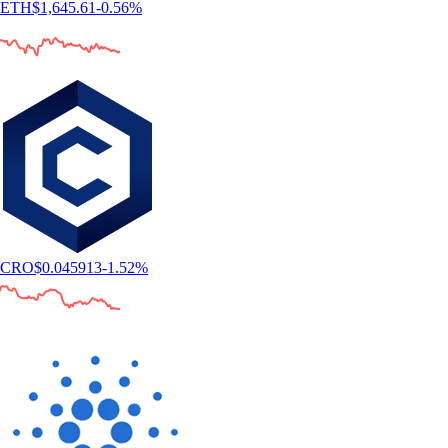
ETH
$
1,645.61
-0.56
%
CRO
$
0.045913
-1.52
%