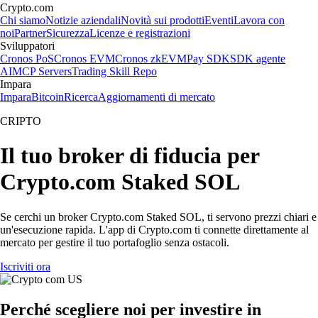
Crypto.com
Chi siamo
Notizie aziendali
Novità sui prodotti
Eventi
Lavora con
noi
Partner
Sicurezza
Licenze e registrazioni
Sviluppatori
Cronos PoS
Cronos EVM
Cronos zkEVM
Pay SDK
SDK agente
AI
MCP Servers
Trading Skill Repo
Impara
Impara
Bitcoin
Ricerca
Aggiornamenti di mercato
CRIPTO
Il tuo broker di fiducia per
Crypto.com Staked SOL
Se cerchi un broker Crypto.com Staked SOL, ti servono prezzi chiari e
un'esecuzione rapida. L'app di Crypto.com ti connette direttamente al
mercato per gestire il tuo portafoglio senza ostacoli.
Iscriviti ora
Perché scegliere noi per investire in