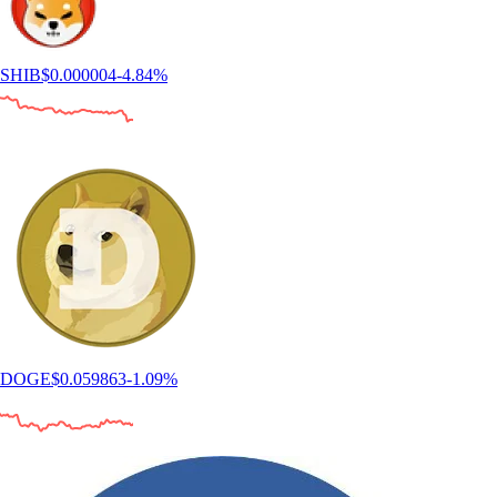
SHIB
$
0.000004
-4.84
%
DOGE
$
0.059863
-1.09
%