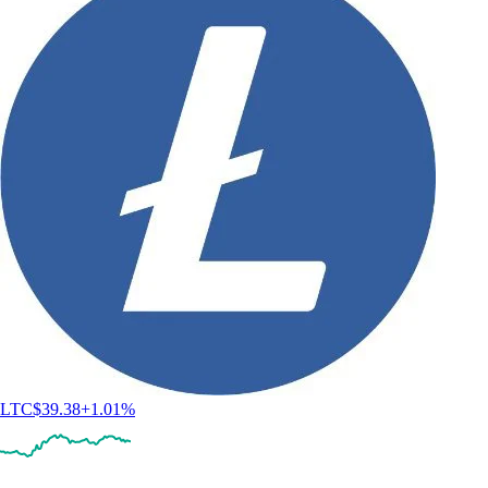
LTC
$
39.38
+
1.01
%