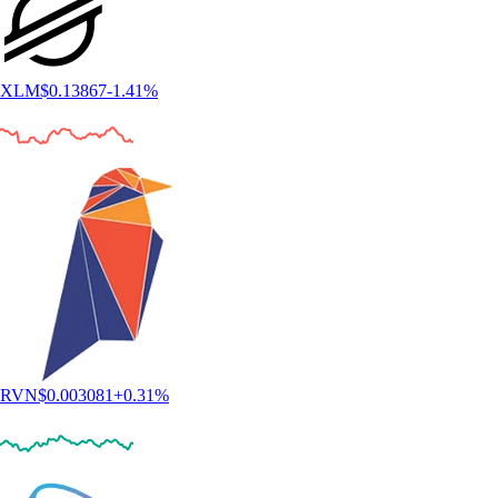
XLM
$
0.13867
-1.41
%
RVN
$
0.003081
+
0.31
%