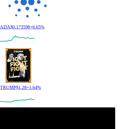
ADA
$
0.173598
+
6.65
%
TRUMP
$
1.28
+
1.64
%