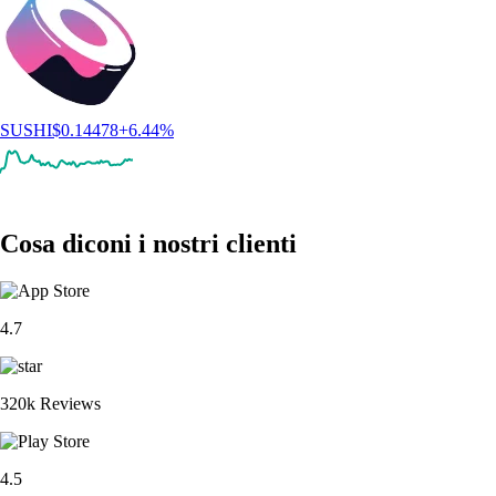
SUSHI
$
0.14478
+
6.44
%
Cosa diconi i nostri clienti
4.7
320k Reviews
4.5