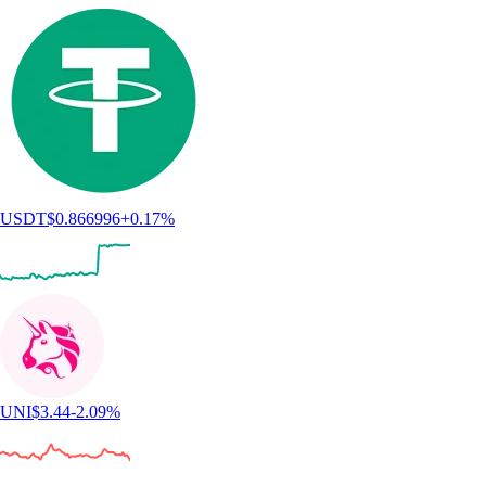
USDT
$
0.866996
+
0.17
%
UNI
$
3.44
-2.09
%