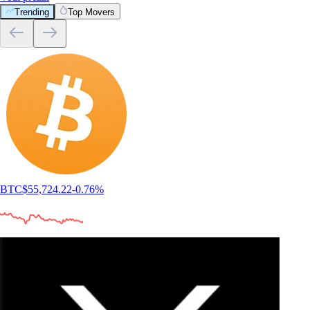
Trending
Top Movers
BTC
$
55,724.22
-0.76
%