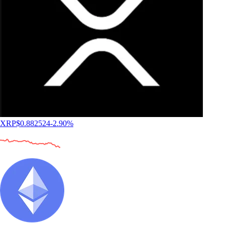
XRP
$
0.882524
-2.90
%