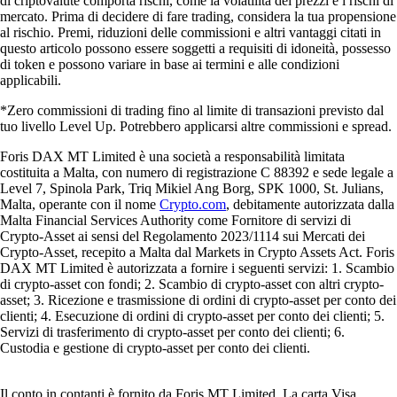
di criptovalute comporta rischi, come la volatilità dei prezzi e i rischi di
mercato. Prima di decidere di fare trading, considera la tua propensione
al rischio. Premi, riduzioni delle commissioni e altri vantaggi citati in
questo articolo possono essere soggetti a requisiti di idoneità, possesso
di token e possono variare in base ai termini e alle condizioni
applicabili.
*Zero commissioni di trading fino al limite di transazioni previsto dal
tuo livello Level Up. Potrebbero applicarsi altre commissioni e spread.
Foris DAX MT Limited è una società a responsabilità limitata
costituita a Malta, con numero di registrazione C 88392 e sede legale a
Level 7, Spinola Park, Triq Mikiel Ang Borg, SPK 1000, St. Julians,
Malta, operante con il nome
Crypto.com
, debitamente autorizzata dalla
Malta Financial Services Authority come Fornitore di servizi di
Crypto-Asset ai sensi del Regolamento 2023/1114 sui Mercati dei
Crypto-Asset, recepito a Malta dal Markets in Crypto Assets Act. Foris
DAX MT Limited è autorizzata a fornire i seguenti servizi: 1. Scambio
di crypto-asset con fondi; 2. Scambio di crypto-asset con altri crypto-
asset; 3. Ricezione e trasmissione di ordini di crypto-asset per conto dei
clienti; 4. Esecuzione di ordini di crypto-asset per conto dei clienti; 5.
Servizi di trasferimento di crypto-asset per conto dei clienti; 6.
Custodia e gestione di crypto-asset per conto dei clienti.
Il conto in contanti è fornito da Foris MT Limited. La carta Visa