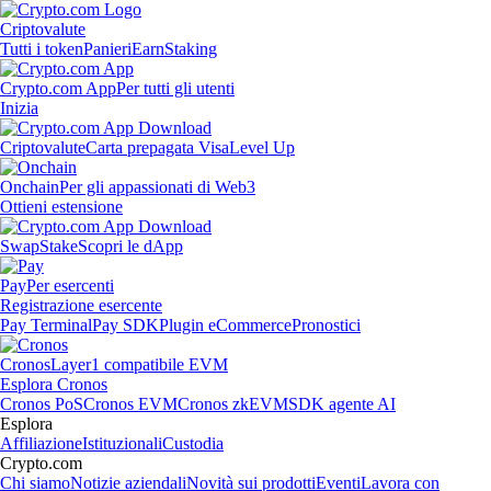
Criptovalute
Tutti i token
Panieri
Earn
Staking
Crypto.com App
Per tutti gli utenti
Inizia
Criptovalute
Carta prepagata Visa
Level Up
Onchain
Per gli appassionati di Web3
Ottieni estensione
Swap
Stake
Scopri le dApp
Pay
Per esercenti
Registrazione esercente
Pay Terminal
Pay SDK
Plugin eCommerce
Pronostici
Cronos
Layer1 compatibile EVM
Esplora Cronos
Cronos PoS
Cronos EVM
Cronos zkEVM
SDK agente AI
Esplora
Affiliazione
Istituzionali
Custodia
Crypto.com
Chi siamo
Notizie aziendali
Novità sui prodotti
Eventi
Lavora con