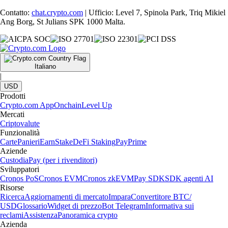
Contatto:
chat.crypto.com
| Ufficio: Level 7, Spinola Park, Triq Mikiel
Ang Borg, St Julians SPK 1000 Malta.
Italiano
|
USD
Prodotti
Crypto.com App
Onchain
Level Up
Mercati
Criptovalute
Funzionalità
Carte
Panieri
Earn
Stake
DeFi Staking
Pay
Prime
Aziende
Custodia
Pay (per i rivenditori)
Sviluppatori
Cronos PoS
Cronos EVM
Cronos zkEVM
Pay SDK
SDK agenti AI
Risorse
Ricerca
Aggiornamenti di mercato
Impara
Convertitore BTC/
USD
Glossario
Widget di prezzo
Bot Telegram
Informativa sui
reclami
Assistenza
Panoramica crypto
Azienda