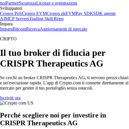
noi
Partner
Sicurezza
Licenze e registrazioni
Sviluppatori
Cronos PoS
Cronos EVM
Cronos zkEVM
Pay SDK
SDK agente
AI
MCP Servers
Trading Skill Repo
Impara
Impara
Bitcoin
Ricerca
Aggiornamenti di mercato
CRIPTO
Il tuo broker di fiducia per
CRISPR Therapeutics AG
Se cerchi un broker CRISPR Therapeutics AG, ti servono prezzi chiari
e un'esecuzione rapida. L'app di Crypto.com ti connette direttamente al
mercato per gestire il tuo portafoglio senza ostacoli.
Iscriviti ora
Perché scegliere noi per investire in
CRISPR Therapeutics AG