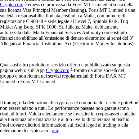
Crypto.com
è emessa e promossa da Foris MT Limited ai sensi della
sua licenza Visa Principal Member (Issuing). Foris MT Limited è una
società a responsabilità limitata costituita a Malta, con numero di
registrazione C 90348 e sede legale al Level 7, Spinola Park, Triq
Mikiel Ang Borg, SPK 1000, St. Julians, Malta, debitamente
autorizzata dalla Malta Financial Services Authority come istituto
finanziario abilitato all’emissione di denaro elettronico ai sensi del 3°
Allegato al Financial Institutions Act (Electronic Money Institutions).
Qualsiasi altro prodotto o servizio offerto e pubblicizzato su questa
pagina web o sull’App
Crypto.com
è fornito da altre società del
gruppo e non rientra nei servizi regolamentati di Foris DAX MT
Limited o Foris MT Limited.
Il trading o la detenzione di crypto-asset comporta dei rischi e potrebbe
non essere adatto a tutti. Le performance passate non garantiscono
risultati futuri. Valuta attentamente se investire in crypto-asset è adatto
alla tua situazione finanziaria e al tuo livello di tolleranza al rischio.
Puoi trovare ulteriori informazioni sui rischi legati al trading o alla
detenzione di crypto-asset
qui
.