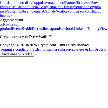
Chi siamo
Piano di sviluppo
Lavora con noi
Partner
Sicurezza
Prova di
riserva
Affiliazione
Licenze e registrazioni
Hub esplorazione crypto-
asset
Sostenibilità ambientale
Capitale
Verifica
Politica sui conflitti di
interesse
Aggiornamenti
X
Novità sui
prodotti
Eventi
Reddit
Discord
Instagram
Facebook
Linkedin
TradingView
Cryptocurrency in Every Wallet™
Copyright © 2018-2026 Crypto.com. Tutti i diritti riservati.
Termini e condizioni SEE
Informativa sulla privacy
Fees & Limits
Stato
Preferenze sui cookie