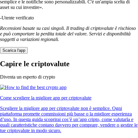
semplice e le notifiche sono personalizzabili. C'è un'ampia scelta di
asset su cui investire».
-
Utente verificato
Recensioni basate su casi singoli. Il trading di criptovalute è rischioso
e può comportare la perdita totale del valore. Servizi e disponibilità
soggetti a variazioni regionali.
Scarica l'app
Capire le criptovalute
Diventa un esperto di crypto
Come scegliere la migliore app per criptovalute
Scegliere la migliore app per criptovalute non è semplice. Ogni
piattaforma promette commissioni più basse o la migliore esperienza
d’uso. In questa guida scoprirai cos’è un’app cripto, come valutarla e
quali caratteristiche contano davvero per comprare, vendere o gestire le
tue criptovalute in modo sicuro.